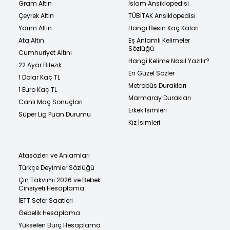
Gram Altın
İslam Ansiklopedisi
Çeyrek Altın
TÜBİTAK Ansiklopedisi
Yarım Altın
Hangi Besin Kaç Kalori
Ata Altın
Eş Anlamlı Kelimeler
Sözlüğü
Cumhuriyet Altını
Hangi Kelime Nasıl Yazılır?
22 Ayar Bilezik
En Güzel Sözler
1 Dolar Kaç TL
Metrobüs Durakları
1 Euro Kaç TL
Marmaray Durakları
Canlı Maç Sonuçları
Erkek İsimleri
Süper Lig Puan Durumu
Kız İsimleri
Atasözleri ve Anlamları
Türkçe Deyimler Sözlüğü
Çin Takvimi 2026 ve Bebek
Cinsiyeti Hesaplama
İETT Sefer Saatleri
Gebelik Hesaplama
Yükselen Burç Hesaplama