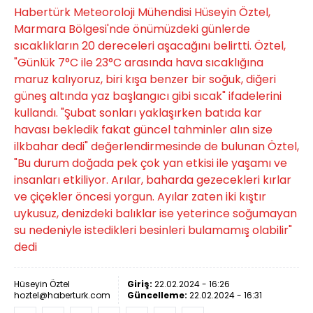
Habertürk Meteoroloji Mühendisi Hüseyin Öztel,
Marmara Bölgesi'nde önümüzdeki günlerde
sıcaklıkların 20 dereceleri aşacağını belirtti. Öztel,
"Günlük 7°C ile 23°C arasında hava sıcaklığına
maruz kalıyoruz, biri kışa benzer bir soğuk, diğeri
güneş altında yaz başlangıcı gibi sıcak" ifadelerini
kullandı. "Şubat sonları yaklaşırken batıda kar
havası bekledik fakat güncel tahminler alın size
ilkbahar dedi" değerlendirmesinde de bulunan Öztel,
"Bu durum doğada pek çok yan etkisi ile yaşamı ve
insanları etkiliyor. Arılar, baharda gezecekleri kırlar
ve çiçekler öncesi yorgun. Ayılar zaten iki kıştır
uykusuz, denizdeki balıklar ise yeterince soğumayan
su nedeniyle istedikleri besinleri bulamamış olabilir"
dedi
Hüseyin Öztel
Giriş:
22.02.2024 - 16:26
hoztel@haberturk.com
Güncelleme:
22.02.2024 - 16:31