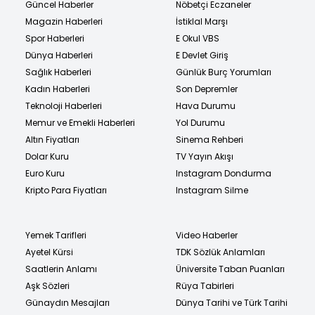
Güncel Haberler
Nöbetçi Eczaneler
Magazin Haberleri
İstiklal Marşı
Spor Haberleri
E Okul VBS
Dünya Haberleri
E Devlet Giriş
Sağlık Haberleri
Günlük Burç Yorumları
Kadın Haberleri
Son Depremler
Teknoloji Haberleri
Hava Durumu
Memur ve Emekli Haberleri
Yol Durumu
Altın Fiyatları
Sinema Rehberi
Dolar Kuru
TV Yayın Akışı
Euro Kuru
Instagram Dondurma
Kripto Para Fiyatları
Instagram Silme
Yemek Tarifleri
Video Haberler
Ayetel Kürsi
TDK Sözlük Anlamları
Saatlerin Anlamı
Üniversite Taban Puanları
Aşk Sözleri
Rüya Tabirleri
Günaydın Mesajları
Dünya Tarihi ve Türk Tarihi