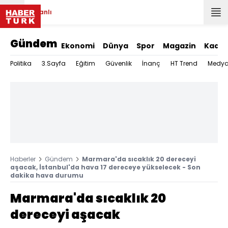
Canlı
Gündem
Ekonomi
Dünya
Spor
Magazin
Kadın
Politika
3.Sayfa
Eğitim
Güvenlik
İnanç
HT Trend
Medy
Haberler
Gündem
Marmara'da sıcaklık 20 dereceyi
aşacak, İstanbul'da hava 17 dereceye yükselecek - Son
dakika hava durumu
Marmara'da sıcaklık 20
dereceyi aşacak