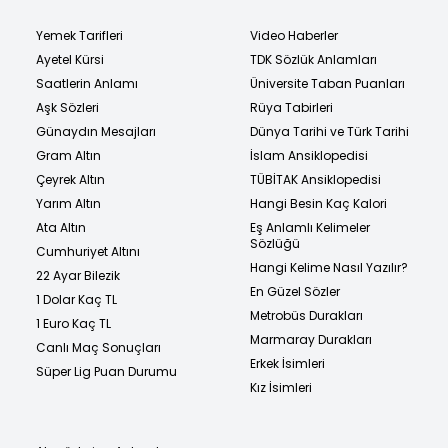
Yemek Tarifleri
Video Haberler
Ayetel Kürsi
TDK Sözlük Anlamları
Saatlerin Anlamı
Üniversite Taban Puanları
Aşk Sözleri
Rüya Tabirleri
Günaydın Mesajları
Dünya Tarihi ve Türk Tarihi
Gram Altın
İslam Ansiklopedisi
Çeyrek Altın
TÜBİTAK Ansiklopedisi
Yarım Altın
Hangi Besin Kaç Kalori
Ata Altın
Eş Anlamlı Kelimeler
Sözlüğü
Cumhuriyet Altını
Hangi Kelime Nasıl Yazılır?
22 Ayar Bilezik
En Güzel Sözler
1 Dolar Kaç TL
Metrobüs Durakları
1 Euro Kaç TL
Marmaray Durakları
Canlı Maç Sonuçları
Erkek İsimleri
Süper Lig Puan Durumu
Kız İsimleri