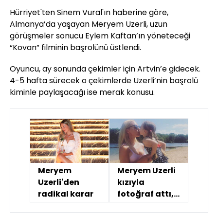
Hürriyet'ten Sinem Vural'ın haberine göre,
Almanya’da yaşayan Meryem Uzerli, uzun
görüşmeler sonucu Eylem Kaftan’ın yöneteceği
“Kovan” filminin başrolünü üstlendi.
Oyuncu, ay sonunda çekimler için Artvin’e gidecek.
4-5 hafta sürecek o çekimlerde Uzerli’nin başrolü
kiminle paylaşacağı ise merak konusu.
Meryem
Meryem Uzerli
Uzerli'den
kızıyla
radikal karar
fotoğraf attı,
olay oldu!