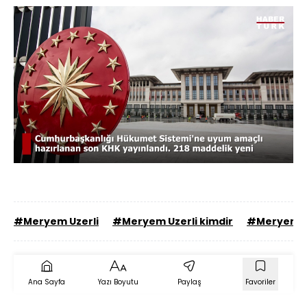
Yüklendi
:
59.10%
Sesi
Oynatma
480
Aç
Hızı
#Meryem Uzerli
#Meryem Uzerli kimdir
#Meryem Uz
Ana Sayfa
Yazı Boyutu
Paylaş
Favoriler