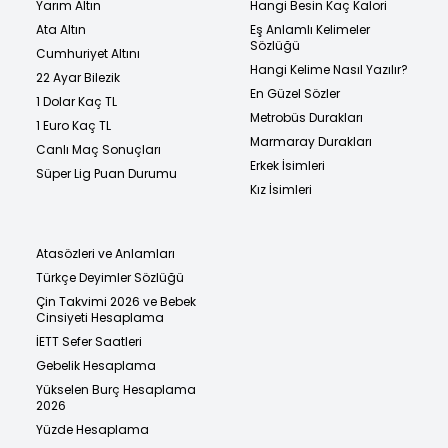
Yarım Altın
Hangi Besin Kaç Kalori
Ata Altın
Eş Anlamlı Kelimeler
Sözlüğü
Cumhuriyet Altını
Hangi Kelime Nasıl Yazılır?
22 Ayar Bilezik
En Güzel Sözler
1 Dolar Kaç TL
Metrobüs Durakları
1 Euro Kaç TL
Marmaray Durakları
Canlı Maç Sonuçları
Erkek İsimleri
Süper Lig Puan Durumu
Kız İsimleri
Atasözleri ve Anlamları
Türkçe Deyimler Sözlüğü
Çin Takvimi 2026 ve Bebek
Cinsiyeti Hesaplama
İETT Sefer Saatleri
Gebelik Hesaplama
Yükselen Burç Hesaplama
2026
Yüzde Hesaplama