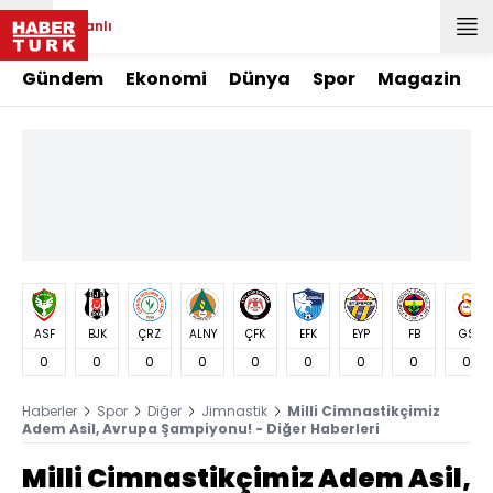
Canlı
Gündem
Ekonomi
Dünya
Spor
Magazin
ASF
BJK
ÇRZ
ALNY
ÇFK
EFK
EYP
FB
GS
0
0
0
0
0
0
0
0
0
Haberler
Spor
Diğer
Jimnastik
Milli Cimnastikçimiz
Adem Asil, Avrupa Şampiyonu! - Diğer Haberleri
Milli Cimnastikçimiz Adem Asil,