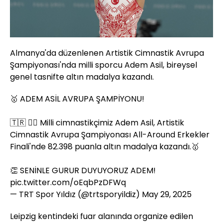
Almanya'da düzenlenen Artistik Cimnastik Avrupa
Şampiyonası'nda milli sporcu Adem Asil, bireysel
genel tasnifte altın madalya kazandı.
🥇 ADEM ASİL AVRUPA ŞAMPİYONU!
🇹🇷 🤸‍♂️ Milli cimnastikçimiz Adem Asil, Artistik
Cimnastik Avrupa Şampiyonası All-Around Erkekler
Finali'nde 82.398 puanla altın madalya kazandı.🥇
👏 SENİNLE GURUR DUYUYORUZ ADEM!
pic.twitter.com/oEqbPzDFWq
— TRT Spor Yıldız (@trtsporyildiz)
May 29, 2025
Leipzig kentindeki fuar alanında organize edilen