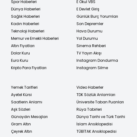
Spor Haberleri
E Okul VBS
Dünya Haberleri
E Devlet Giriş
Sağlık Haberleri
Günlük Burç Yorumları
Kadın Haberleri
Son Depremler
Teknoloji Haberleri
Hava Durumu
Memur ve Emekli Haberleri
Yol Durumu
Altın Fiyatları
Sinema Rehberi
Dolar Kuru
TV Yayın Akışı
Euro Kuru
Instagram Dondurma
Kripto Para Fiyatları
Instagram Silme
Yemek Tarifleri
Video Haberler
Ayetel Kürsi
TDK Sözlük Anlamları
Saatlerin Anlamı
Üniversite Taban Puanları
Aşk Sözleri
Rüya Tabirleri
Günaydın Mesajları
Dünya Tarihi ve Türk Tarihi
Gram Altın
İslam Ansiklopedisi
Çeyrek Altın
TÜBİTAK Ansiklopedisi