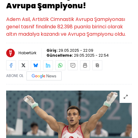
Avrupa Şampiyonu!
Adem Asil, Artistik Cimnastik Avrupa Şampiyonası
genel tasnif finalinde 82.398 puanla birinci olarak
altın madalya kazandı ve Avrupa Şampiyonu oldu.
Giriş:
29.05.2025 - 22:09
Habertürk
Güncelleme:
29.05.2025 - 22:54
ABONE OL