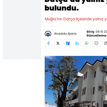
bulundu.
Muğla'nın Datça ilçesinde yalnız y
Giriş:
09.10.2
Anadolu Ajansı
Güncelleme