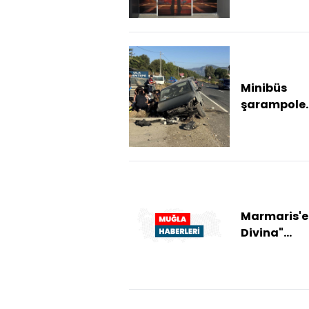
atölyesi
kapılarını 
Minibüs
şarampole
devrildi: 6 
Marmaris'e
Divina"
kruvaziyeri
bin 220 turi
geldi