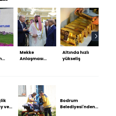
Mekke
Altında hızlı
Bugü
n
Anlaşması
yükseliş
Oldu
ne
nasıl yankı
Ağus
buldu?
habe
e
lik
Bodrum
y ve
Belediyesi'nden
sağlık desteği