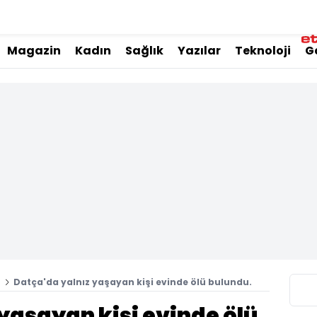
Magazin
Kadın
Sağlık
Yazılar
Teknoloji
G
i
Datça'da yalnız yaşayan kişi evinde ölü bulundu.
yaşayan kişi evinde ölü