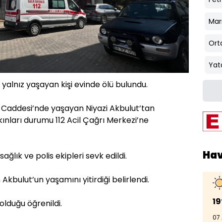
Mar
Ort
Yat
 yalnız yaşayan kişi evinde ölü bulundu.
 Caddesi’nde yaşayan Niyazi Akbulut’tan
nları durumu 112 Acil Çağrı Merkezi’ne
Ha
ağlık ve polis ekipleri sevk edildi.
kbulut’un yaşamını yitirdiği belirlendi.
19
lduğu öğrenildi.
07