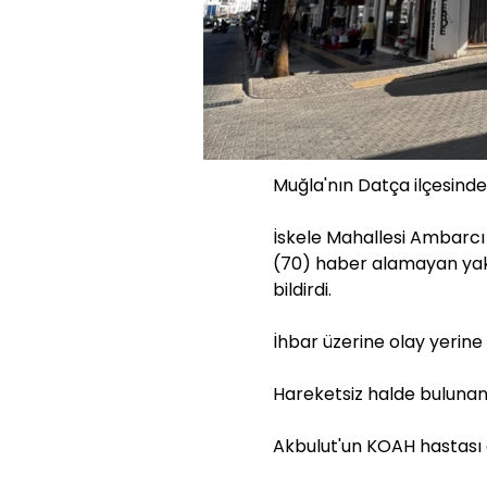
Muğla'nın Datça ilçesinde
İskele Mahallesi Ambarcı
(70) haber alamayan yakı
bildirdi.
İhbar üzerine olay yerine s
Hareketsiz halde bulunan A
Akbulut'un KOAH hastası o