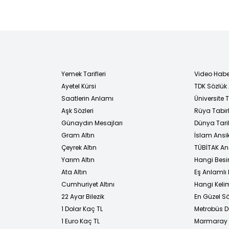
Yemek Tarifleri
Video Habe
Ayetel Kürsi
TDK Sözlük
i
Saatlerin Anlamı
Üniversite
Aşk Sözleri
Rüya Tabirl
Günaydın Mesajları
Dünya Tarih
Gram Altın
İslam Ansi
Çeyrek Altın
TÜBİTAK An
Yarım Altın
Hangi Besi
Ata Altın
Eş Anlamlı 
Cumhuriyet Altını
Hangi Kelim
22 Ayar Bilezik
En Güzel Sö
1 Dolar Kaç TL
Metrobüs D
1 Euro Kaç TL
Marmaray D