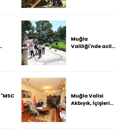
açıyor
Muğla
Valiliği'nde acil
yaralı
durum tatbikatı
 "MSC
Muğla Valisi
Akbıyık, İçişleri
yle 4
Bakanlığı
st
toplantısına
katıldı