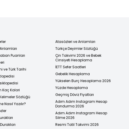
rler
Atasözleri ve Anlamları
 Anlamları
Türkçe Deyimler Sözlüğü
 Taban Puanları
Çin Takvimi 2026 ve Bebek
Cinsiyeti Hesaplama
eri
İETT Sefer Saatleri
i ve Türk Tarihi
Gebelik Hesaplama
klopedisi
Yükselen Burç Hesaplama 2026
siklopedisi
Yüzde Hesaplama
n Kaç Kalori
Geçmiş Döviz Fiyatları
Kelimeler Sözlüğü
Adım Adım Instagram Hesap
e Nasıl Yazılır?
Dondurma 2026
zler
Adım Adım Instagram Hesap
urakları
Silme 2026
urakları
Resmi Tatil Takvimi 2026