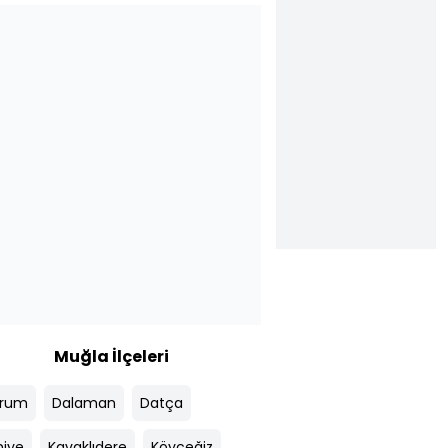
Muğla İlçeleri
drum
Dalaman
Datça
hiye
Kavaklıdere
Köyceğiz