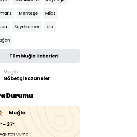
maris
Menteşe
Milas
aca
Seydikemer
Ula
ağan
Tüm Muğla Haberleri
Muğla
Nöbetçi Eczaneler
va Durumu
Muğla
° - 37°
 Ağustos Cuma