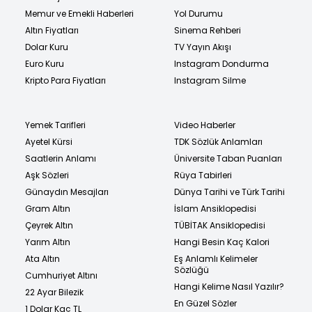
Memur ve Emekli Haberleri
Yol Durumu
Altın Fiyatları
Sinema Rehberi
Dolar Kuru
TV Yayın Akışı
Euro Kuru
Instagram Dondurma
Kripto Para Fiyatları
Instagram Silme
Yemek Tarifleri
Video Haberler
Ayetel Kürsi
TDK Sözlük Anlamları
Saatlerin Anlamı
Üniversite Taban Puanları
Aşk Sözleri
Rüya Tabirleri
Günaydın Mesajları
Dünya Tarihi ve Türk Tarihi
Gram Altın
İslam Ansiklopedisi
Çeyrek Altın
TÜBİTAK Ansiklopedisi
Yarım Altın
Hangi Besin Kaç Kalori
Ata Altın
Eş Anlamlı Kelimeler
Sözlüğü
Cumhuriyet Altını
Hangi Kelime Nasıl Yazılır?
22 Ayar Bilezik
En Güzel Sözler
1 Dolar Kaç TL