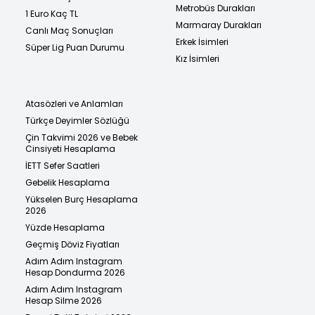
Metrobüs Durakları
1 Euro Kaç TL
Marmaray Durakları
Canlı Maç Sonuçları
Erkek İsimleri
Süper Lig Puan Durumu
Kız İsimleri
Atasözleri ve Anlamları
Türkçe Deyimler Sözlüğü
Çin Takvimi 2026 ve Bebek
Cinsiyeti Hesaplama
İETT Sefer Saatleri
Gebelik Hesaplama
Yükselen Burç Hesaplama
2026
Yüzde Hesaplama
Geçmiş Döviz Fiyatları
Adım Adım Instagram
Hesap Dondurma 2026
Adım Adım Instagram
Hesap Silme 2026