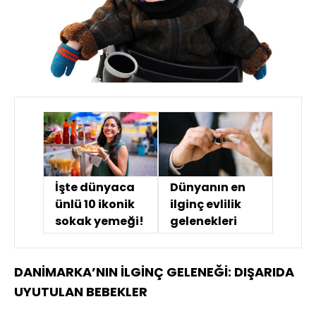
İşte dünyaca
Dünyanın en
ünlü 10 ikonik
ilginç evlilik
sokak yemeği!
gelenekleri
DANİMARKA’NIN İLGİNÇ GELENEĞİ: DIŞARIDA
UYUTULAN BEBEKLER