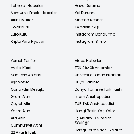
Teknoloji Haberleri
Hava Durumu
Memur ve Emekli Haberleri
Yol Durumu
Altın Fiyatları
Sinema Rehberi
Dolar Kuru
TV Yayın Akışı
Euro Kuru
Instagram Dondurma
Kripto Para Fiyatları
Instagram Silme
Yemek Tarifleri
Video Haberler
Ayetel Kürsi
TDK Sözlük Anlamları
Saatlerin Anlamı
Üniversite Taban Puanları
Aşk Sözleri
Rüya Tabirleri
Günaydın Mesajları
Dünya Tarihi ve Türk Tarihi
Gram Altın
İslam Ansiklopedisi
Çeyrek Altın
TÜBİTAK Ansiklopedisi
Yarım Altın
Hangi Besin Kaç Kalori
Ata Altın
Eş Anlamlı Kelimeler
Sözlüğü
Cumhuriyet Altını
Hangi Kelime Nasıl Yazılır?
22 Ayar Bilezik