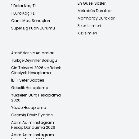
En Güzel Sözler
1 Dolar Kaç TL
Metrobüs Durakları
1 Euro Kaç TL
Marmaray Durakları
Canlı Maç Sonuçları
Erkek İsimleri
Süper Lig Puan Durumu
Kız İsimleri
Atasözleri ve Anlamları
Türkçe Deyimler Sözlüğü
Çin Takvimi 2026 ve Bebek
Cinsiyeti Hesaplama
İETT Sefer Saatleri
Gebelik Hesaplama
Yükselen Burç Hesaplama
2026
Yüzde Hesaplama
Geçmiş Döviz Fiyatları
Adım Adım Instagram
Hesap Dondurma 2026
Adım Adım Instagram