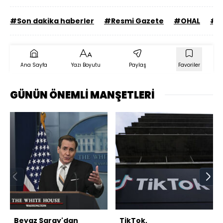
#Son dakika haberler
#Resmi Gazete
#OHAL
#C
Ana Sayfa
Yazı Boyutu
Paylaş
Favoriler
GÜNÜN ÖNEMLİ MANŞETLERİ
Beyaz Saray'dan
TikTok,