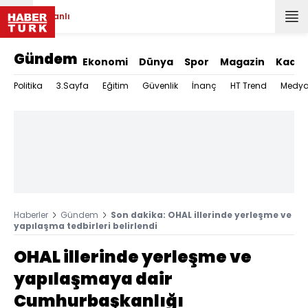
Canlı
Gündem
Ekonomi
Dünya
Spor
Magazin
Kadın
Politika
3.Sayfa
Eğitim
Güvenlik
İnanç
HT Trend
Medy
Haberler
Gündem
Son dakika: OHAL illerinde yerleşme ve
yapılaşma tedbirleri belirlendi
OHAL illerinde yerleşme ve
yapılaşmaya dair
Cumhurbaşkanlığı