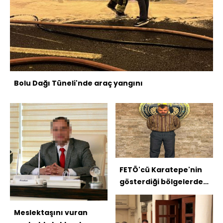
Bolu Dağı Tüneli'nde araç yangını
FETÖ'cü Karatepe'nin
gösterdiği bölgelerde
silah ve mühimmat
aranıyor!
Meslektaşını vuran