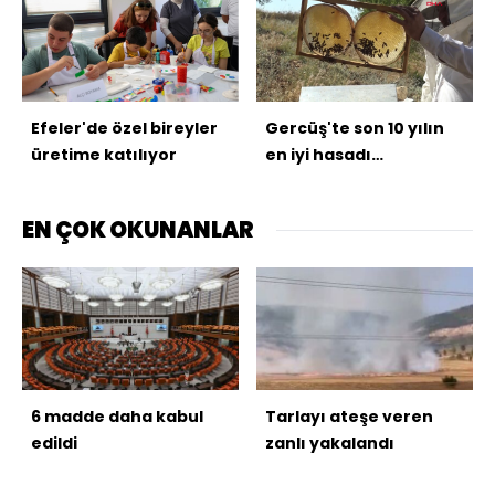
Efeler'de özel bireyler
Gercüş'te son 10 yılın
üretime katılıyor
en iyi hasadı
bekleniyor
EN ÇOK OKUNANLAR
6 madde daha kabul
Tarlayı ateşe veren
edildi
zanlı yakalandı