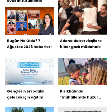
avukat tutuklandı
Bugün Ne Oldu? 7
Adana'da servisçilere
Ağustos 2026 haberleri
biber gazlı müdahale
Gençleri veri odaklı
Kırıkkale'de
gelecek için eğitim
"mahallemde huzur
var" etkinliği