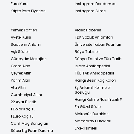
Euro Kuru
Instagram Dondurma
Kripto Para Fiyatları
Instagram Silme
Yemek Tarifleri
Video Haberler
Ayetel Kürsi
TDK Sözlük Anlamları
Saatlerin Anlamı
Üniversite Taban Puanları
Aşk Sözleri
Rüya Tabirleri
Günaydın Mesajları
Dünya Tarihi ve Türk Tarihi
Gram Altın
İslam Ansiklopedisi
Çeyrek Altın
TÜBİTAK Ansiklopedisi
Yarım Altın
Hangi Besin Kaç Kalori
Ata Altın
Eş Anlamlı Kelimeler
Sözlüğü
Cumhuriyet Altını
Hangi Kelime Nasıl Yazılır?
22 Ayar Bilezik
En Güzel Sözler
1 Dolar Kaç TL
Metrobüs Durakları
1 Euro Kaç TL
Marmaray Durakları
Canlı Maç Sonuçları
Erkek İsimleri
Süper Lig Puan Durumu