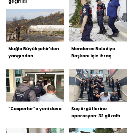
geçirildi
Muğla Büyükşehir'den
Menderes Belediye
yangından
Başkanı için ihraç
etkilenenlere destek
talebi
"Casperlar"a yeni dava
Suç örgütlerine
operasyon: 32 gözaltı