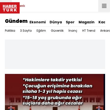
Canlı
Gündem
Ekonomi
Dünya
Spor
Magazin
Kadın
Politika
3.Sayfa
Eğitim
Güvenlik
İnanç
HT Trend
Ankar