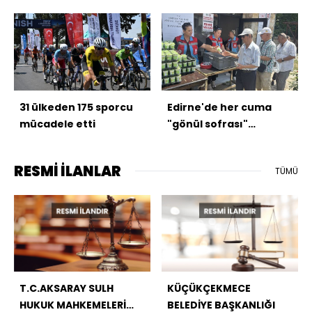
Şenliği"
31 ülkeden 175 sporcu
Edirne'de her cuma
mücadele etti
"gönül sofrası"
kuruluyor
RESMİ İLANLAR
TÜMÜ
T.C.AKSARAY SULH
KÜÇÜKÇEKMECE
HUKUK MAHKEMELERİ
BELEDİYE BAŞKANLIĞI