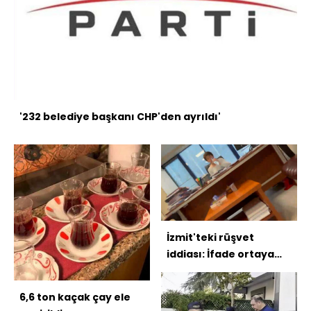
'232 belediye başkanı CHP'den ayrıldı'
İzmit'teki rüşvet
iddiası: İfade ortaya
çıktı
6,6 ton kaçak çay ele