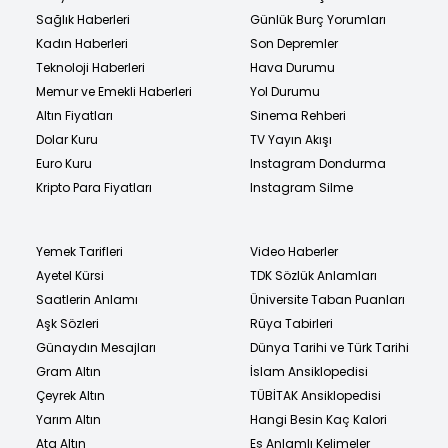
Sağlık Haberleri
Günlük Burç Yorumları
Kadın Haberleri
Son Depremler
Teknoloji Haberleri
Hava Durumu
Memur ve Emekli Haberleri
Yol Durumu
Altın Fiyatları
Sinema Rehberi
Dolar Kuru
TV Yayın Akışı
Euro Kuru
Instagram Dondurma
Kripto Para Fiyatları
Instagram Silme
Yemek Tarifleri
Video Haberler
Ayetel Kürsi
TDK Sözlük Anlamları
Saatlerin Anlamı
Üniversite Taban Puanları
Aşk Sözleri
Rüya Tabirleri
Günaydın Mesajları
Dünya Tarihi ve Türk Tarihi
Gram Altın
İslam Ansiklopedisi
Çeyrek Altın
TÜBİTAK Ansiklopedisi
Yarım Altın
Hangi Besin Kaç Kalori
Ata Altın
Eş Anlamlı Kelimeler