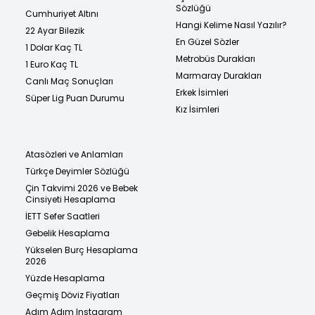
Sözlüğü
Cumhuriyet Altını
Hangi Kelime Nasıl Yazılır?
22 Ayar Bilezik
En Güzel Sözler
1 Dolar Kaç TL
Metrobüs Durakları
1 Euro Kaç TL
Marmaray Durakları
Canlı Maç Sonuçları
Erkek İsimleri
Süper Lig Puan Durumu
Kız İsimleri
Atasözleri ve Anlamları
Türkçe Deyimler Sözlüğü
Çin Takvimi 2026 ve Bebek
Cinsiyeti Hesaplama
İETT Sefer Saatleri
Gebelik Hesaplama
Yükselen Burç Hesaplama
2026
Yüzde Hesaplama
Geçmiş Döviz Fiyatları
Adım Adım Instagram