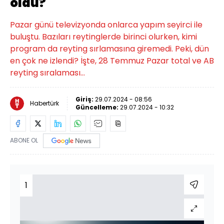
oldu?
Pazar günü televizyonda onlarca yapım seyirci ile
buluştu. Bazıları reytinglerde birinci olurken, kimi
program da reyting sırlamasına giremedi. Peki, dün
en çok ne izlendi? İşte, 28 Temmuz Pazar total ve AB
reyting sıralaması...
Giriş:
29.07.2024 - 08:56
Habertürk
Güncelleme:
29.07.2024 - 10:32
ABONE OL
1