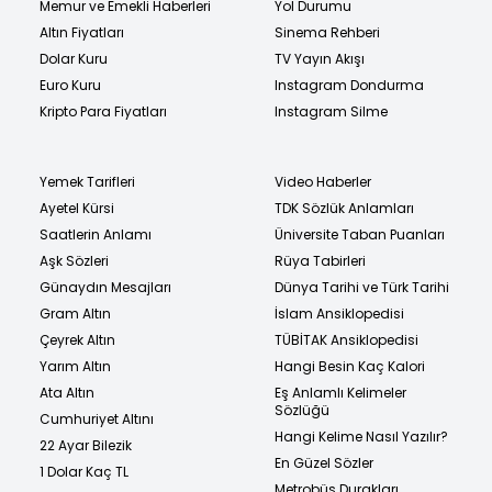
Memur ve Emekli Haberleri
Yol Durumu
Altın Fiyatları
Sinema Rehberi
Dolar Kuru
TV Yayın Akışı
Euro Kuru
Instagram Dondurma
Kripto Para Fiyatları
Instagram Silme
Yemek Tarifleri
Video Haberler
Ayetel Kürsi
TDK Sözlük Anlamları
Saatlerin Anlamı
Üniversite Taban Puanları
Aşk Sözleri
Rüya Tabirleri
Günaydın Mesajları
Dünya Tarihi ve Türk Tarihi
Gram Altın
İslam Ansiklopedisi
Çeyrek Altın
TÜBİTAK Ansiklopedisi
Yarım Altın
Hangi Besin Kaç Kalori
Ata Altın
Eş Anlamlı Kelimeler
Sözlüğü
Cumhuriyet Altını
Hangi Kelime Nasıl Yazılır?
22 Ayar Bilezik
En Güzel Sözler
1 Dolar Kaç TL
Metrobüs Durakları