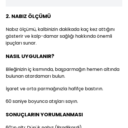
2. NABIZ ÖLÇÜMÜ
Nabız ölçümü, kalbinizin dakikada kaç kez attığını
gösterir ve kalp-damar sağlığı hakkında önemli
ipuçları sunar.
NASIL UYGULANIR?
Bileğinizin iç kısmında, başparmağın hemen altında
bulunan atardamarı bulun.
İşaret ve orta parmağınızla hafifçe bastırın.
60 saniye boyunca atışları sayın.
SONUÇLARIN YORUMLANMASI
60’ın altı: Düşük nabız (Bradikardi)