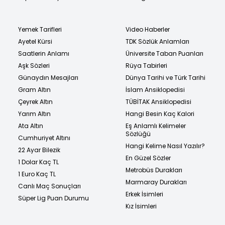
Yemek Tarifleri
Video Haberler
Ayetel Kürsi
TDK Sözlük Anlamları
Saatlerin Anlamı
Üniversite Taban Puanları
Aşk Sözleri
Rüya Tabirleri
Günaydın Mesajları
Dünya Tarihi ve Türk Tarihi
Gram Altın
İslam Ansiklopedisi
Çeyrek Altın
TÜBİTAK Ansiklopedisi
Yarım Altın
Hangi Besin Kaç Kalori
Ata Altın
Eş Anlamlı Kelimeler
Sözlüğü
Cumhuriyet Altını
Hangi Kelime Nasıl Yazılır?
22 Ayar Bilezik
En Güzel Sözler
1 Dolar Kaç TL
Metrobüs Durakları
1 Euro Kaç TL
Marmaray Durakları
Canlı Maç Sonuçları
Erkek İsimleri
Süper Lig Puan Durumu
Kız İsimleri