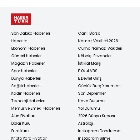
Son Dakika Haberleri
Canlı Borsa
Haberler
Namaz Vakitleri 2026
Ekonomi Haberleri
Cuma Namazı Vakitleri
Güncel Haberler
Nöbetçi Eczaneler
Magazin Haberleri
İstiklal Marşı
Spor Haberleri
E Okul VBS
Dünya Haberleri
E Devlet Giriş
Sağlık Haberleri
Günlük Burç Yorumları
Kadın Haberleri
Son Depremler
Teknoloji Haberleri
Hava Durumu
Memur ve Emekli Haberleri
Yol Durumu
Altın Fiyatları
2026 Dünya Kupası
Dolar Kuru
Astroloji
Euro Kuru
Instagram Dondurma
Kripto Para Fiyatları
Instagram Silme