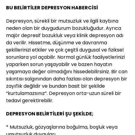
BU BELİRTİLER DEPRESYON HABERCİSİ
Depresyon, sürekli bir mutsuzluk ve ilgili kaybına
neden olan bir duygudurum bozukluğudur. Ayrıca
majör depresif bozukluk veya klinik depresyon adı
da verilir. Hissetme, düşünme ve davranma
şekillerinizi etkiler ve çok çeşitli duygusal ve fiziksel
sorunlara yol açabilir. Normal günlük faaliyetlerinizi
yaparken sorun yaşayabilir ve bazen hayatın
yaşamaya değer olmadığını hissedebilirsiniz. Bir can
sıkıntısı salgınından daha fazlası olan depresyon bir
zayıflık değildir ve bundan basit bir şekilde
“kurtulamazsınız”. Depresyon orta-uzun süreli bir
tedavi gerektirebilir.
DEPRESYON BELİRTİLERİ ŞU ŞEKİLDE;
* Mutsuzluk, gözyaşlarına boğulma, boşluk veya
umutsuzluk duyguları,