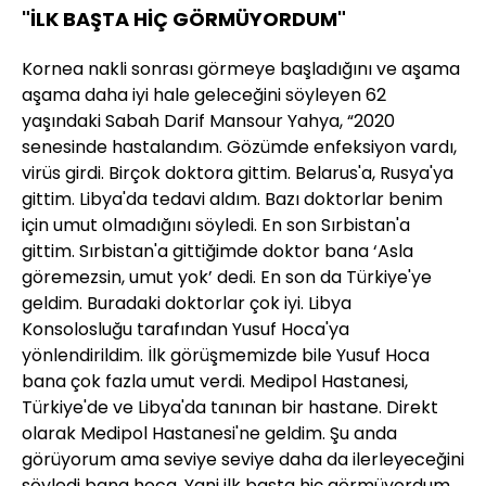
"İLK BAŞTA HİÇ GÖRMÜYORDUM"
Kornea nakli sonrası görmeye başladığını ve aşama
aşama daha iyi hale geleceğini söyleyen 62
yaşındaki Sabah Darif Mansour Yahya, “2020
senesinde hastalandım. Gözümde enfeksiyon vardı,
virüs girdi. Birçok doktora gittim. Belarus'a, Rusya'ya
gittim. Libya'da tedavi aldım. Bazı doktorlar benim
için umut olmadığını söyledi. En son Sırbistan'a
gittim. Sırbistan'a gittiğimde doktor bana ‘Asla
göremezsin, umut yok’ dedi. En son da Türkiye'ye
geldim. Buradaki doktorlar çok iyi. Libya
Konsolosluğu tarafından Yusuf Hoca'ya
yönlendirildim. İlk görüşmemizde bile Yusuf Hoca
bana çok fazla umut verdi. Medipol Hastanesi,
Türkiye'de ve Libya'da tanınan bir hastane. Direkt
olarak Medipol Hastanesi'ne geldim. Şu anda
görüyorum ama seviye seviye daha da ilerleyeceğini
söyledi bana hoca. Yani ilk başta hiç görmüyordum