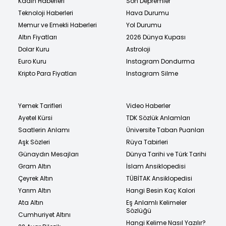
Kadın Haberleri
Son Depremler
Teknoloji Haberleri
Hava Durumu
Memur ve Emekli Haberleri
Yol Durumu
Altın Fiyatları
2026 Dünya Kupası
Dolar Kuru
Astroloji
Euro Kuru
Instagram Dondurma
Kripto Para Fiyatları
Instagram Silme
Yemek Tarifleri
Video Haberler
Ayetel Kürsi
TDK Sözlük Anlamları
Saatlerin Anlamı
Üniversite Taban Puanları
Aşk Sözleri
Rüya Tabirleri
Günaydın Mesajları
Dünya Tarihi ve Türk Tarihi
Gram Altın
İslam Ansiklopedisi
Çeyrek Altın
TÜBİTAK Ansiklopedisi
Yarım Altın
Hangi Besin Kaç Kalori
Ata Altın
Eş Anlamlı Kelimeler
Sözlüğü
Cumhuriyet Altını
Hangi Kelime Nasıl Yazılır?