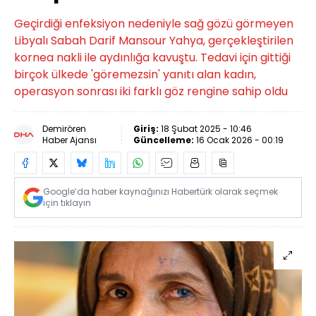
Geçirdiği enfeksiyon nedeniyle sağ gözü görmeyen
Libyalı Sabah Darif Mansour Yahya, gerçekleştirilen
kornea nakli ile aydınlığa kavuştu. Tedavi için gittiği
birçok ülkede 'göremezsin' yanıtı alan kadın,
operasyon sonrası iki farklı göz rengine sahip oldu
Demirören
Giriş:
18 Şubat 2025 - 10:46
Haber Ajansı
Güncelleme:
16 Ocak 2026 - 00:19
Google’da haber kaynağınızı Habertürk olarak seçmek
için tıklayın