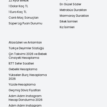
22 Ayar Bilezik
En Güzel Sözler
1 Dolar Kaç TL
Metrobüs Durakları
1 Euro Kaç TL
Marmaray Durakları
Canlı Maç Sonuçları
Erkek İsimleri
Süper Lig Puan Durumu
Kız İsimleri
Atasözleri ve Anlamları
Türkçe Deyimler Sözlüğü
Çin Takvimi 2026 ve Bebek
Cinsiyeti Hesaplama
İETT Sefer Saatleri
Gebelik Hesaplama
Yükselen Burç Hesaplama
2026
Yüzde Hesaplama
Geçmiş Döviz Fiyatları
Adım Adım Instagram
Hesap Dondurma 2026
Adım Adım Instagram