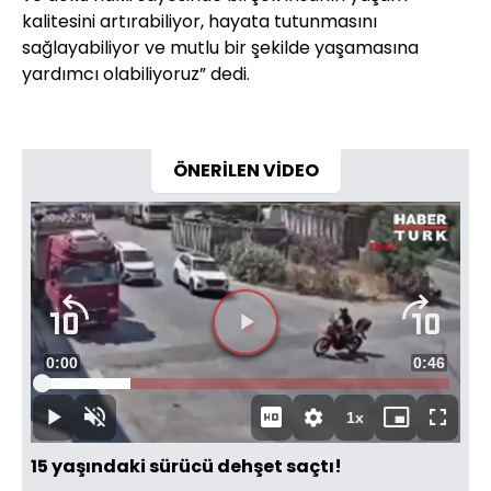
kalitesini artırabiliyor, hayata tutunmasını
sağlayabiliyor ve mutlu bir şekilde yaşamasına
yardımcı olabiliyoruz” dedi.
ÖNERİLEN VİDEO
Süre
0:00
Toplam
0:46
Yüklendi
:
21.70%
Süre
1x
Duraklat
Sesi
Oynatma
Mini
Tam
Aç
Hızı
oynatıcı
Ekran
15 yaşındaki sürücü dehşet saçtı!