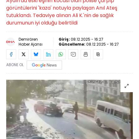
Aydın'da eski eşinin kocası olan polise çarpıp
görüntülerini 'kaza' notuyla paylaşan Anıl Ateş
tutuklandı. Tedaviye alınan Ali K.'nin de sağlık
durumunun iyi olduğu belirtildi
Demirören
Giriş:
08.12.2025 - 16:27
Haber Ajansı
Güncelleme:
08.12.2025 - 16:27
ABONE OL