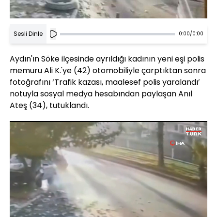
Sesli Dinle
0:00
/
0:00
Aydın'ın Söke ilçesinde ayrıldığı kadının yeni eşi polis
memuru Ali K.'ye (42) otomobiliyle çarptıktan sonra
fotoğrafını ‘Trafik kazası, maalesef polis yaralandı’
notuyla sosyal medya hesabından paylaşan Anıl
Ateş (34), tutuklandı.
Yüklendi
:
56.03%