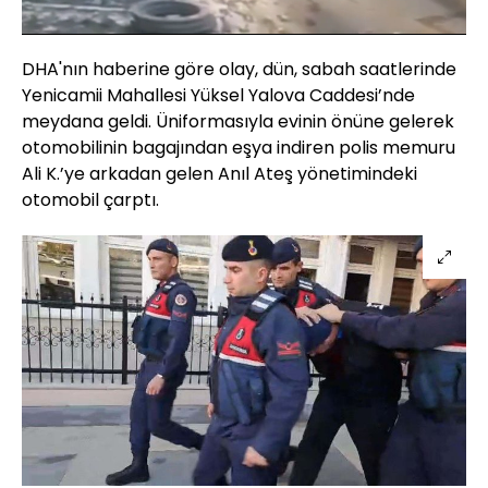
Sesi
Oynatma
720
Aç
Hızı
DHA'nın haberine göre olay, dün, sabah saatlerinde
Yenicamii Mahallesi Yüksel Yalova Caddesi’nde
meydana geldi. Üniformasıyla evinin önüne gelerek
otomobilinin bagajından eşya indiren polis memuru
Ali K.’ye arkadan gelen Anıl Ateş yönetimindeki
otomobil çarptı.