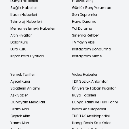
Dünya Haberleri
E Devlet Giriş
Sağlık Haberleri
Günlük Burç Yorumları
Kadın Haberleri
Son Depremler
Teknoloji Haberleri
Hava Durumu
Memur ve Emekli Haberleri
Yol Durumu
Altın Fiyatları
Sinema Rehberi
Dolar Kuru
TV Yayın Akışı
Euro Kuru
Instagram Dondurma
Kripto Para Fiyatları
Instagram Silme
Yemek Tarifleri
Video Haberler
Ayetel Kürsi
TDK Sözlük Anlamları
Saatlerin Anlamı
Üniversite Taban Puanları
Aşk Sözleri
Rüya Tabirleri
Günaydın Mesajları
Dünya Tarihi ve Türk Tarihi
Gram Altın
İslam Ansiklopedisi
Çeyrek Altın
TÜBİTAK Ansiklopedisi
Yarım Altın
Hangi Besin Kaç Kalori