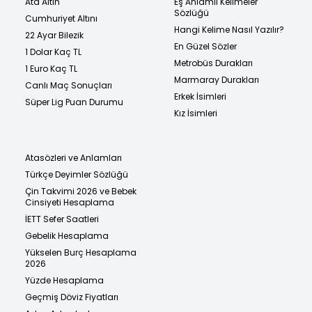
Ata Altın
Eş Anlamlı Kelimeler
Sözlüğü
Cumhuriyet Altını
Hangi Kelime Nasıl Yazılır?
22 Ayar Bilezik
En Güzel Sözler
1 Dolar Kaç TL
Metrobüs Durakları
1 Euro Kaç TL
Marmaray Durakları
Canlı Maç Sonuçları
Erkek İsimleri
Süper Lig Puan Durumu
Kız İsimleri
Atasözleri ve Anlamları
Türkçe Deyimler Sözlüğü
Çin Takvimi 2026 ve Bebek
Cinsiyeti Hesaplama
İETT Sefer Saatleri
Gebelik Hesaplama
Yükselen Burç Hesaplama
2026
Yüzde Hesaplama
Geçmiş Döviz Fiyatları