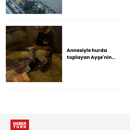
yönde giden...
Annesiyle hurda
toplayan Ayşe'nin
kitap sevgisi
duygulandırdı