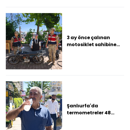
3 ay önce çalınan
motosiklet sahibine
teslim edildi
Şanlıurfa'da
termometreler 48
dereceyi gösterdi