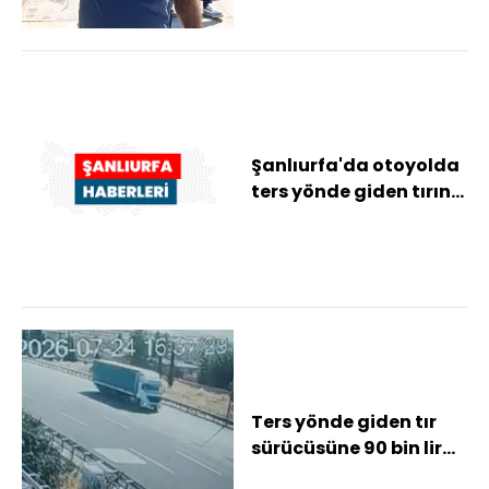
Şanlıurfa'da otoyolda
ters yönde giden tırın
sürücüsüne ceza
kesildi
Ters yönde giden tır
sürücüsüne 90 bin lira
ceza Otobanda ters