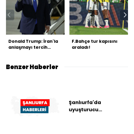
Donald Trump: İran'la
F.Bahçe tur kapısını
anlaşmayı tercih
araladı!
ederim
Benzer Haberler
Şanlıurfa'da
uyuşturucu
operasyonunda
yakalanan 3 zanlı
tutuklandı