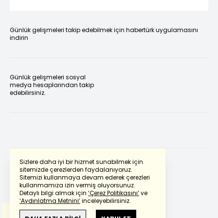
Günlük gelişmeleri takip edebilmek için habertürk uygulamasını
indirin
Günlük gelişmeleri sosyal
medya hesaplarından takip
edebilirsiniz.
Sizlere daha iyi bir hizmet sunabilmek için
sitemizde çerezlerden faydalanıyoruz.
Sitemizi kullanmaya devam ederek çerezleri
Powered by
Translate
kullanmamıza izin vermiş oluyorsunuz.
Detaylı bilgi almak için
‘Çerez Politikasını’
ve
‘Aydınlatma Metnini’
inceleyebilirsiniz.
Bu çeviride
Google Translete
kullanılmıştır.