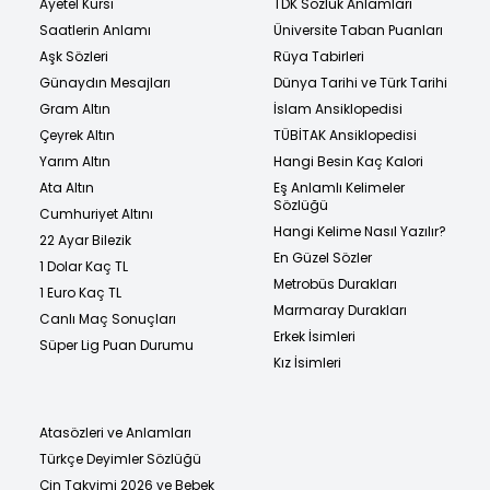
Ayetel Kürsi
TDK Sözlük Anlamları
Saatlerin Anlamı
Üniversite Taban Puanları
Aşk Sözleri
Rüya Tabirleri
Günaydın Mesajları
Dünya Tarihi ve Türk Tarihi
Gram Altın
İslam Ansiklopedisi
Çeyrek Altın
TÜBİTAK Ansiklopedisi
Yarım Altın
Hangi Besin Kaç Kalori
Ata Altın
Eş Anlamlı Kelimeler
Sözlüğü
Cumhuriyet Altını
Hangi Kelime Nasıl Yazılır?
22 Ayar Bilezik
En Güzel Sözler
1 Dolar Kaç TL
Metrobüs Durakları
1 Euro Kaç TL
Marmaray Durakları
Canlı Maç Sonuçları
Erkek İsimleri
Süper Lig Puan Durumu
Kız İsimleri
Atasözleri ve Anlamları
Türkçe Deyimler Sözlüğü
Çin Takvimi 2026 ve Bebek