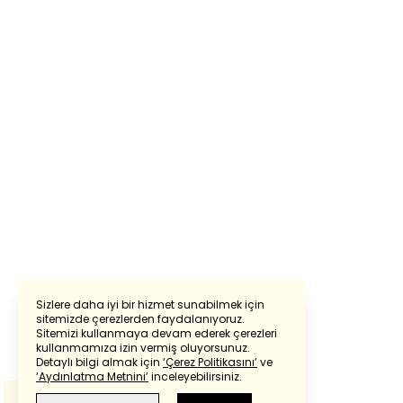
Sizlere daha iyi bir hizmet sunabilmek için
sitemizde çerezlerden faydalanıyoruz.
Sitemizi kullanmaya devam ederek çerezleri
Powered by
Translate
kullanmamıza izin vermiş oluyorsunuz.
Detaylı bilgi almak için
‘Çerez Politikasını’
ve
‘Aydınlatma Metnini’
inceleyebilirsiniz.
Bu çeviride
Google Translete
kullanılmıştır.