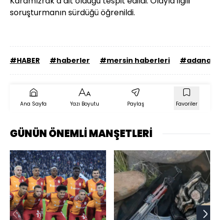
Karamızrak’a ait olduğu tespit edildi. Olayla ilgili
soruşturmanın sürdüğü öğrenildi.
#HABER
#haberler
#mersin haberleri
#adana ha
Ana Sayfa
Yazı Boyutu
Paylaş
Favoriler
GÜNÜN ÖNEMLİ MANŞETLERİ