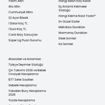
Yarım Altın
Hangi Besin Kaç Kalori
Ata Altın
Eş Anlamlı Kelimeler
Sözlüğü
Cumhuriyet Altını
Hangi Kelime Nasıl Yazılır?
22 Ayar Bilezik
En Güzel Sözler
1 Dolar Kaç TL
Metrobüs Durakları
1 Euro Kaç TL
Marmaray Durakları
Canlı Maç Sonuçları
Erkek İsimleri
Süper Lig Puan Durumu
Kız İsimleri
Atasözleri ve Anlamları
Türkçe Deyimler Sözlüğü
Çin Takvimi 2026 ve Bebek
Cinsiyeti Hesaplama
İETT Sefer Saatleri
Gebelik Hesaplama
Yükselen Burç Hesaplama
2026
Yüzde Hesaplama