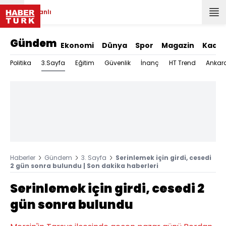
Canlı
Gündem
Ekonomi
Dünya
Spor
Magazin
Kadın
3.Sayfa
Politika
Eğitim
Güvenlik
İnanç
HT Trend
Ankar
Haberler
Gündem
3. Sayfa
Serinlemek için girdi, cesedi
2 gün sonra bulundu | Son dakika haberleri
Serinlemek için girdi, cesedi 2
gün sonra bulundu