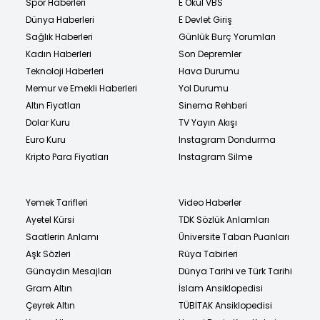
Spor Haberleri
E Okul VBS
Dünya Haberleri
E Devlet Giriş
Sağlık Haberleri
Günlük Burç Yorumları
Kadın Haberleri
Son Depremler
Teknoloji Haberleri
Hava Durumu
Memur ve Emekli Haberleri
Yol Durumu
Altın Fiyatları
Sinema Rehberi
Dolar Kuru
TV Yayın Akışı
Euro Kuru
Instagram Dondurma
Kripto Para Fiyatları
Instagram Silme
Yemek Tarifleri
Video Haberler
Ayetel Kürsi
TDK Sözlük Anlamları
Saatlerin Anlamı
Üniversite Taban Puanları
Aşk Sözleri
Rüya Tabirleri
Günaydın Mesajları
Dünya Tarihi ve Türk Tarihi
Gram Altın
İslam Ansiklopedisi
Çeyrek Altın
TÜBİTAK Ansiklopedisi