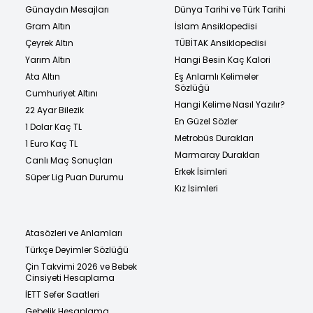
Günaydın Mesajları
Dünya Tarihi ve Türk Tarihi
Gram Altın
İslam Ansiklopedisi
Çeyrek Altın
TÜBİTAK Ansiklopedisi
Yarım Altın
Hangi Besin Kaç Kalori
Ata Altın
Eş Anlamlı Kelimeler
Sözlüğü
Cumhuriyet Altını
Hangi Kelime Nasıl Yazılır?
22 Ayar Bilezik
En Güzel Sözler
1 Dolar Kaç TL
Metrobüs Durakları
1 Euro Kaç TL
Marmaray Durakları
Canlı Maç Sonuçları
Erkek İsimleri
Süper Lig Puan Durumu
Kız İsimleri
Atasözleri ve Anlamları
Türkçe Deyimler Sözlüğü
Çin Takvimi 2026 ve Bebek
Cinsiyeti Hesaplama
İETT Sefer Saatleri
Gebelik Hesaplama