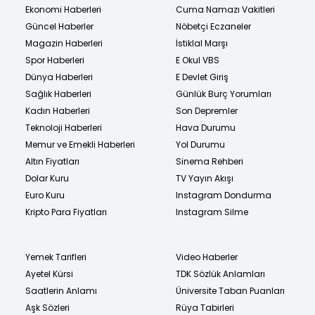
Ekonomi Haberleri
Cuma Namazı Vakitleri
Güncel Haberler
Nöbetçi Eczaneler
Magazin Haberleri
İstiklal Marşı
Spor Haberleri
E Okul VBS
Dünya Haberleri
E Devlet Giriş
Sağlık Haberleri
Günlük Burç Yorumları
Kadın Haberleri
Son Depremler
Teknoloji Haberleri
Hava Durumu
Memur ve Emekli Haberleri
Yol Durumu
Altın Fiyatları
Sinema Rehberi
Dolar Kuru
TV Yayın Akışı
Euro Kuru
Instagram Dondurma
Kripto Para Fiyatları
Instagram Silme
Yemek Tarifleri
Video Haberler
Ayetel Kürsi
TDK Sözlük Anlamları
Saatlerin Anlamı
Üniversite Taban Puanları
Aşk Sözleri
Rüya Tabirleri