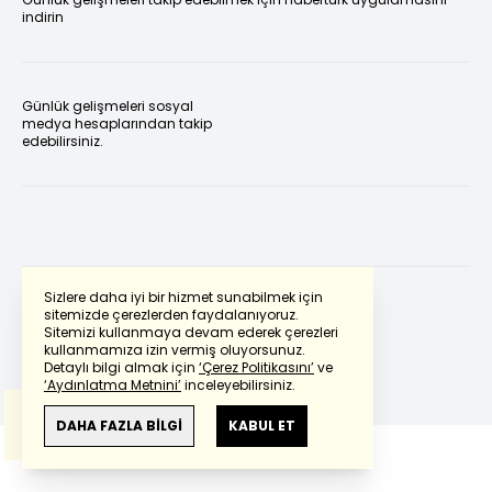
indirin
Günlük gelişmeleri sosyal
medya hesaplarından takip
edebilirsiniz.
Sizlere daha iyi bir hizmet sunabilmek için
sitemizde çerezlerden faydalanıyoruz.
Sitemizi kullanmaya devam ederek çerezleri
Powered by
Translate
kullanmamıza izin vermiş oluyorsunuz.
Detaylı bilgi almak için
‘Çerez Politikasını’
ve
‘Aydınlatma Metnini’
inceleyebilirsiniz.
Bu çeviride
Google Translete
kullanılmıştır.
Anlam ve çeviri hatalarından
haberturk.com
DAHA FAZLA BİLGİ
KABUL ET
sorumlu değildir.