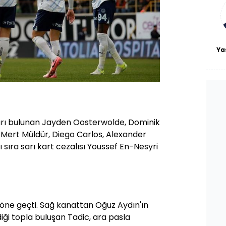
bl
Ya
arı bulunan Jayden Oosterwolde, Dominik
 Mert Müldür, Diego Carlos, Alexander
ı sıra sarı kart cezalısı Youssef En-Nesyri
öne geçti. Sağ kanattan Oğuz Aydın'ın
iği topla buluşan Tadic, ara pasla