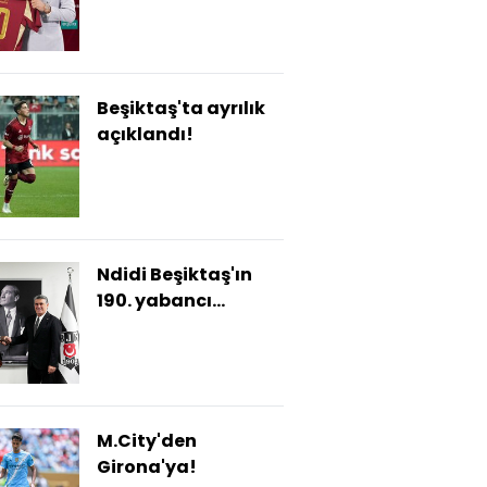
Beşiktaş'ta ayrılık
açıklandı!
Ndidi Beşiktaş'ın
190. yabancı
futbolcusu oldu!
M.City'den
Girona'ya!