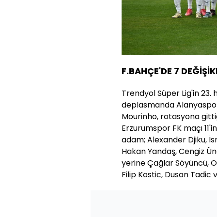
F.BAHÇE'DE 7 DEĞİŞİK
Trendyol Süper Lig'in 23
deplasmanda Alanyaspor i
Mourinho, rotasyona gitt
Erzurumspor FK maçı 11'ind
adam; Alexander Djiku, İ
Hakan Yandaş, Cengiz Ün
yerine Çağlar Söyüncü, O
Filip Kostic, Dusan Tadic 