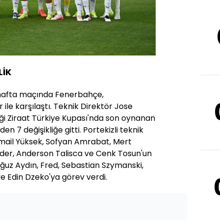
LİK
. hafta maçında Fenerbahçe,
le karşılaştı. Teknik Direktör Jose
iği Ziraat Türkiye Kupası'nda son oynanan
en 7 değişikliğe gitti. Portekizli teknik
smail Yüksek, Sofyan Amrabat, Mert
der, Anderson Talisca ve Cenk Tosun'un
ğuz Aydın, Fred, Sebastian Szymanski,
ve Edin Dzeko'ya görev verdi.