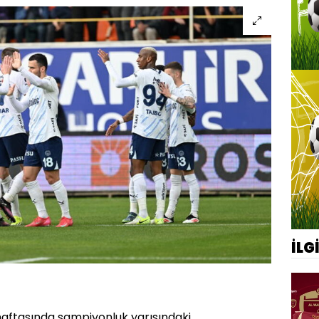
İLG
 haftasında şampiyonluk yarışındaki