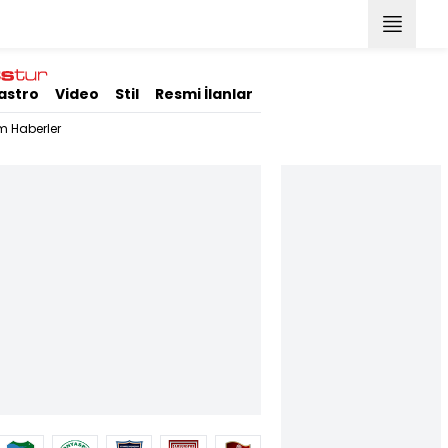
astro
Video
Stil
Resmi İlanlar
m Haberler