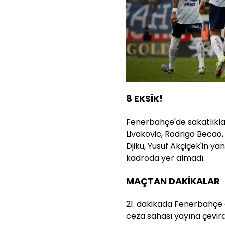
8 EKSİK!
Fenerbahçe'de sakatlıkl
Livakovic, Rodrigo Becao,
Djiku, Yusuf Akçiçek'in yan
kadroda yer almadı.
MAÇTAN DAKİKALAR
21. dakikada Fenerbahçe 
ceza sahası yayına çevird