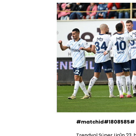
#matchid#1808585#
Trendyol Süper Lig'in 23.