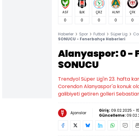
ASF
BJK
ÇRZ
ALNY
ÇFK
0
0
0
0
0
Haberler
Spor
Futbol
Süper Lig
Co
SONUCU - Fenerbahçe Haberleri
Alanyaspor: 0 - 
SONUCU
Trendyol Süper Lig'in 23. hafta
Corendon Alanyaspor'a konuk oldu
galibiyeti getiren golleri Sebast
Giriş:
09.02.2025 - 15
Ajanslar
Güncelleme:
09.02.