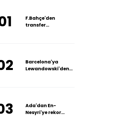
01
F.Bahçe'den
transfer
açıklaması!
02
Barcelona'ya
Lewandowski'den
kötü haber!
03
Ada'dan En-
Nesyri'ye rekor
teklif hazırlığı!