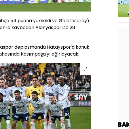
hçe 54 puana yükseldi ve Galatasaray'ı
 sonra kaybeden Alanyaspor ise 28
anyaspor deplasmanda Hatayspor'a konuk
ahasında Kasımpaşa'yı ağırlayacak.
BA