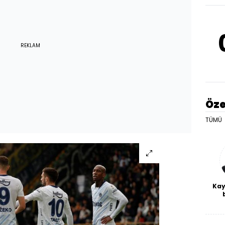
REKLAM
Öze
TÜMÜ
Kay
De
haf
a