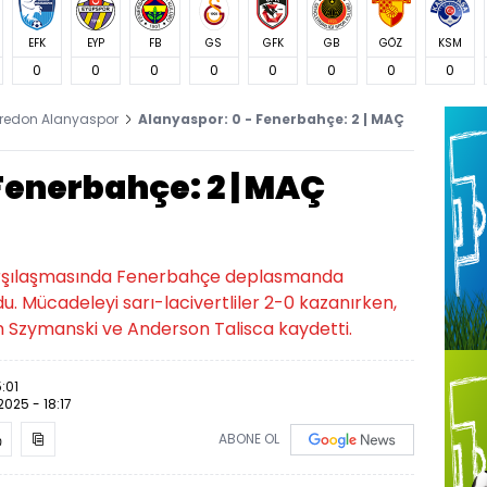
EFK
EYP
FB
GS
GFK
GB
GÖZ
KSM
0
0
0
0
0
0
0
0
redon Alanyaspor
Alanyaspor: 0 - Fenerbahçe: 2 | MAÇ
Fenerbahçe: 2 | MAÇ
 karşılaşmasında Fenerbahçe deplasmanda
. Mücadeleyi sarı-lacivertliler 2-0 kazanırken,
ian Szymanski ve Anderson Talisca kaydetti.
:01
2025 - 18:17
ABONE OL