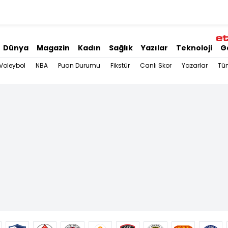
Dünya
Magazin
Kadın
Sağlık
Yazılar
Teknoloji
G
Voleybol
NBA
Puan Durumu
Fikstür
Canlı Skor
Yazarlar
Tü