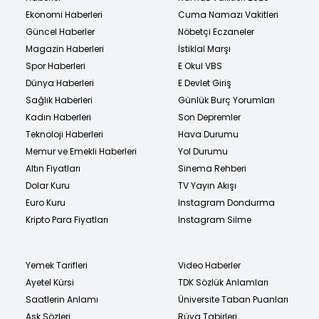
Ekonomi Haberleri
Cuma Namazı Vakitleri
Güncel Haberler
Nöbetçi Eczaneler
Magazin Haberleri
İstiklal Marşı
Spor Haberleri
E Okul VBS
Dünya Haberleri
E Devlet Giriş
Sağlık Haberleri
Günlük Burç Yorumları
Kadın Haberleri
Son Depremler
Teknoloji Haberleri
Hava Durumu
Memur ve Emekli Haberleri
Yol Durumu
Altın Fiyatları
Sinema Rehberi
Dolar Kuru
TV Yayın Akışı
Euro Kuru
Instagram Dondurma
Kripto Para Fiyatları
Instagram Silme
Yemek Tarifleri
Video Haberler
Ayetel Kürsi
TDK Sözlük Anlamları
Saatlerin Anlamı
Üniversite Taban Puanları
Aşk Sözleri
Rüya Tabirleri