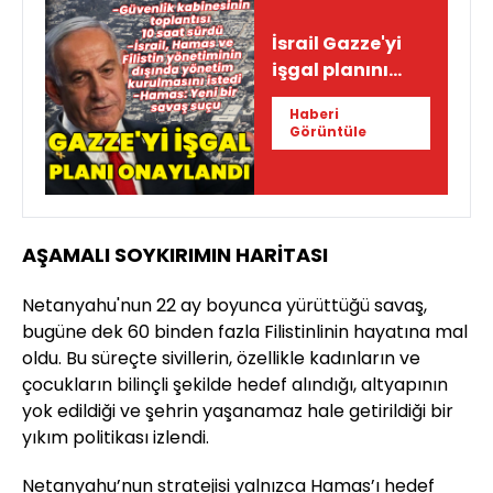
İsrail Gazze'yi
işgal planını
onayladı
Haberi
Görüntüle
AŞAMALI SOYKIRIMIN HARİTASI
Netanyahu'nun 22 ay boyunca yürüttüğü savaş,
bugüne dek 60 binden fazla Filistinlinin hayatına mal
oldu. Bu süreçte sivillerin, özellikle kadınların ve
çocukların bilinçli şekilde hedef alındığı, altyapının
yok edildiği ve şehrin yaşanamaz hale getirildiği bir
yıkım politikası izlendi.
Netanyahu’nun stratejisi yalnızca Hamas’ı hedef