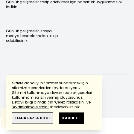
Günlük gelişmeleri takip edebilmek için habertürk uygulamasını
indirin
Günlük gelişmeleri sosyal
medya hesaplarından takip
edebilirsiniz.
Sizlere daha iyi bir hizmet sunabilmek için
sitemizde çerezlerden faydalanıyoruz.
Sitemizi kullanmaya devam ederek çerezleri
Powered by
Translate
kullanmamıza izin vermiş oluyorsunuz.
Detaylı bilgi almak için
‘Çerez Politikasını’
ve
‘Aydınlatma Metnini’
inceleyebilirsiniz.
Bu çeviride
Google Translete
kullanılmıştır.
Anlam ve çeviri hatalarından
haberturk.com
DAHA FAZLA BİLGİ
KABUL ET
sorumlu değildir.