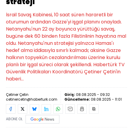
strateji
İsrail Savaş Kabinesi, 10 saat süren hararetli bir
oturumun ardından Gazze'yi işgal planını onayladı.
Netanyahu'nun 22 ay boyunca yürüttüğü savaş,
bugüne dek 60 binden fazla Filistinlinin hayatına mal
oldu. Netanyahu'nun stratejisi yalnızca Hamas'ı
hedef alma iddiasıyla sınırlı kalmadı; aksine Gazze
halkının topyekûn cezalandırılması üzerine kurulu
planlı bir işgal süreci olarak şekillendi. Habertürk TV
Güvenlik Politikaları Koordinatörü Çetiner Çetin'in
haberi...
Çetiner Çetin
Giriş:
08.08.2025 - 09:32
cetinercetin@haberturk.com
Güncelleme:
08.08.2025 - 11:01
ABONE OL