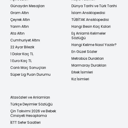
Günaydın Mesajları
Dünya Tarihi ve Türk Tarihi
Gram Altın
İslam Ansiklopedisi
Çeyrek Altın
TÜBİTAK Ansiklopedisi
Yarım Altın
Hangi Besin Kaç Kalori
Ata Altın
Eş Anlamlı Kelimeler
Sözlüğü
Cumhuriyet Altını
Hangi Kelime Nasıl Yazılır?
22 Ayar Bilezik
En Güzel Sözler
1 Dolar Kaç TL
Metrobüs Durakları
1 Euro Kaç TL
Marmaray Durakları
Canlı Maç Sonuçları
Erkek İsimleri
Süper Lig Puan Durumu
Kız İsimleri
Atasözleri ve Anlamları
Türkçe Deyimler Sözlüğü
Çin Takvimi 2026 ve Bebek
Cinsiyeti Hesaplama
İETT Sefer Saatleri