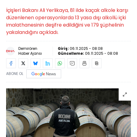
İçişleri Bakanı Ali Yerlikaya, 81 ilde kaçak alkole karşı
düzenlenen operasyonlarda 13 yasa dışı alkollü içki
imalathanesinin deşifre edildiğini ve 179 şüphelinin
yakalandığını açıkladı.
Demirören
Giriş:
06.11.2025 - 08:08
Haber Ajansı
Güncelleme:
06.11.2025 - 08:08
ABONE OL