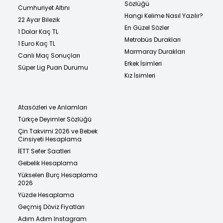
Sözlüğü
Cumhuriyet Altını
Hangi Kelime Nasıl Yazılır?
22 Ayar Bilezik
En Güzel Sözler
1 Dolar Kaç TL
Metrobüs Durakları
1 Euro Kaç TL
Marmaray Durakları
Canlı Maç Sonuçları
Erkek İsimleri
Süper Lig Puan Durumu
Kız İsimleri
Atasözleri ve Anlamları
Türkçe Deyimler Sözlüğü
Çin Takvimi 2026 ve Bebek
Cinsiyeti Hesaplama
İETT Sefer Saatleri
Gebelik Hesaplama
Yükselen Burç Hesaplama
2026
Yüzde Hesaplama
Geçmiş Döviz Fiyatları
Adım Adım Instagram