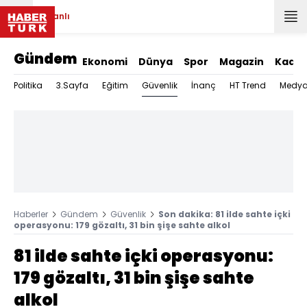
Canlı
Gündem
Ekonomi
Dünya
Spor
Magazin
Kadın
Güvenlik
Politika
3.Sayfa
Eğitim
İnanç
HT Trend
Medy
Haberler
Gündem
Güvenlik
Son dakika: 81 ilde sahte içki
operasyonu: 179 gözaltı, 31 bin şişe sahte alkol
81 ilde sahte içki operasyonu:
179 gözaltı, 31 bin şişe sahte
alkol