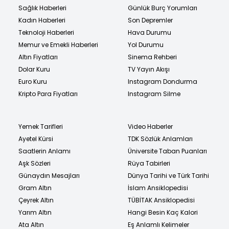
Sağlık Haberleri
Günlük Burç Yorumları
Kadın Haberleri
Son Depremler
Teknoloji Haberleri
Hava Durumu
Memur ve Emekli Haberleri
Yol Durumu
Altın Fiyatları
Sinema Rehberi
Dolar Kuru
TV Yayın Akışı
Euro Kuru
Instagram Dondurma
Kripto Para Fiyatları
Instagram Silme
Yemek Tarifleri
Video Haberler
Ayetel Kürsi
TDK Sözlük Anlamları
Saatlerin Anlamı
Üniversite Taban Puanları
Aşk Sözleri
Rüya Tabirleri
Günaydın Mesajları
Dünya Tarihi ve Türk Tarihi
Gram Altın
İslam Ansiklopedisi
Çeyrek Altın
TÜBİTAK Ansiklopedisi
Yarım Altın
Hangi Besin Kaç Kalori
Ata Altın
Eş Anlamlı Kelimeler