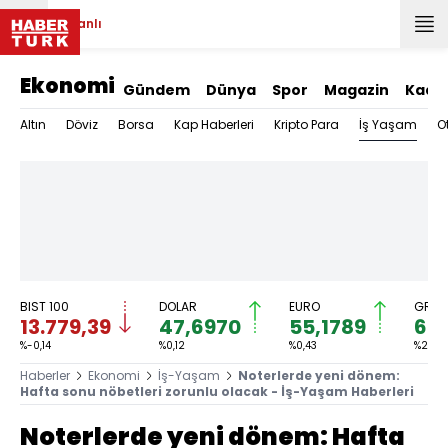
Canlı
Ekonomi
Gündem
Dünya
Spor
Magazin
Kadı
İş Yaşam
Altın
Döviz
Borsa
Kap Haberleri
Kripto Para
O
BIST 100
DOLAR
EURO
GRAM
13.779,39
47,6970
55,1789
6.6
%-0,14
%0,12
%0,43
%2,36
Haberler
Ekonomi
İş-Yaşam
Noterlerde yeni dönem:
Hafta sonu nöbetleri zorunlu olacak - İş-Yaşam Haberleri
Noterlerde yeni dönem: Hafta