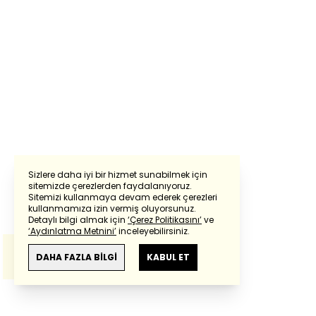
Sizlere daha iyi bir hizmet sunabilmek için
sitemizde çerezlerden faydalanıyoruz.
Sitemizi kullanmaya devam ederek çerezleri
Powered by
Translate
kullanmamıza izin vermiş oluyorsunuz.
Detaylı bilgi almak için
‘Çerez Politikasını’
ve
‘Aydınlatma Metnini’
inceleyebilirsiniz.
Bu çeviride
Google Translete
kullanılmıştır.
Anlam ve çeviri hatalarından
haberturk.com
DAHA FAZLA BİLGİ
KABUL ET
sorumlu değildir.