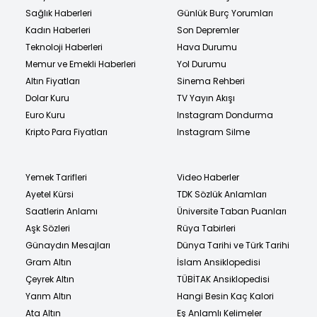
Sağlık Haberleri
Günlük Burç Yorumları
Kadın Haberleri
Son Depremler
Teknoloji Haberleri
Hava Durumu
Memur ve Emekli Haberleri
Yol Durumu
Altın Fiyatları
Sinema Rehberi
Dolar Kuru
TV Yayın Akışı
Euro Kuru
Instagram Dondurma
Kripto Para Fiyatları
Instagram Silme
Yemek Tarifleri
Video Haberler
Ayetel Kürsi
TDK Sözlük Anlamları
Saatlerin Anlamı
Üniversite Taban Puanları
Aşk Sözleri
Rüya Tabirleri
Günaydın Mesajları
Dünya Tarihi ve Türk Tarihi
Gram Altın
İslam Ansiklopedisi
Çeyrek Altın
TÜBİTAK Ansiklopedisi
Yarım Altın
Hangi Besin Kaç Kalori
Ata Altın
Eş Anlamlı Kelimeler