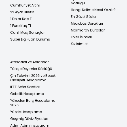
Sözlüğü
Cumhuriyet Altını
Hangi Kelime Nasıl Yazılır?
22 Ayar Bilezik
En Güzel Sözler
1 Dolar Kaç TL
Metrobüs Durakları
1 Euro Kaç TL
Marmaray Durakları
Canlı Maç Sonuçları
Erkek İsimleri
Süper Lig Puan Durumu
Kız İsimleri
Atasözleri ve Anlamları
Türkçe Deyimler Sözlüğü
Çin Takvimi 2026 ve Bebek
Cinsiyeti Hesaplama
İETT Sefer Saatleri
Gebelik Hesaplama
Yükselen Burç Hesaplama
2026
Yüzde Hesaplama
Geçmiş Döviz Fiyatları
Adım Adım Instagram