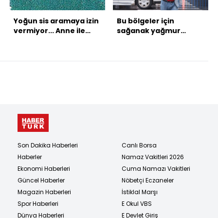
Yoğun sis aramaya izin
Bu bölgeler için
vermiyor... Anne ile
sağanak yağmur
oğlunun son
uyarısı
görüntüsü!
Son Dakika Haberleri
Canlı Borsa
Haberler
Namaz Vakitleri 2026
Ekonomi Haberleri
Cuma Namazı Vakitleri
Güncel Haberler
Nöbetçi Eczaneler
Magazin Haberleri
İstiklal Marşı
Spor Haberleri
E Okul VBS
Dünya Haberleri
E Devlet Giriş