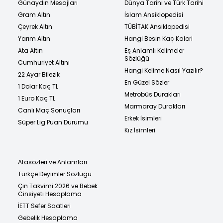
Günaydın Mesajları
Dünya Tarihi ve Türk Tarihi
Gram Altın
İslam Ansiklopedisi
Çeyrek Altın
TÜBİTAK Ansiklopedisi
Yarım Altın
Hangi Besin Kaç Kalori
Ata Altın
Eş Anlamlı Kelimeler
Sözlüğü
Cumhuriyet Altını
Hangi Kelime Nasıl Yazılır?
22 Ayar Bilezik
En Güzel Sözler
1 Dolar Kaç TL
Metrobüs Durakları
1 Euro Kaç TL
Marmaray Durakları
Canlı Maç Sonuçları
Erkek İsimleri
Süper Lig Puan Durumu
Kız İsimleri
Atasözleri ve Anlamları
Türkçe Deyimler Sözlüğü
Çin Takvimi 2026 ve Bebek
Cinsiyeti Hesaplama
İETT Sefer Saatleri
Gebelik Hesaplama