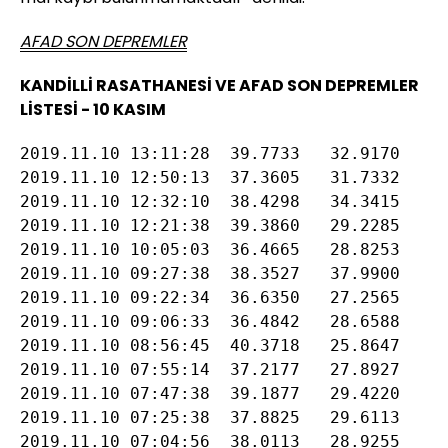
AFAD SON DEPREMLER
KANDİLLİ RASATHANESİ VE AFAD SON DEPREMLER
LİSTESİ - 10 KASIM
2019.11.10 13:11:28  39.7733   32.9170     
2019.11.10 12:50:13  37.3605   31.7332     
2019.11.10 12:32:10  38.4298   34.3415     
2019.11.10 12:21:38  39.3860   29.2285     
2019.11.10 10:05:03  36.4665   28.8253     
2019.11.10 09:27:38  38.3527   37.9900     
2019.11.10 09:22:34  36.6350   27.2565     
2019.11.10 09:06:33  36.4842   28.6588     
2019.11.10 08:56:45  40.3718   25.8647     
2019.11.10 07:55:14  37.2177   27.8927     
2019.11.10 07:47:38  39.1877   29.4220     
2019.11.10 07:25:38  37.8825   29.6113     
2019.11.10 07:04:56  38.0113   28.9255     