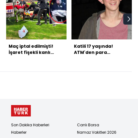
Maç iptal edilmişti!
Katili 17 yaşında!
İşaret fişekli kanlı
ATM'den para
derbide karar!
çekerken feci son!
Son Dakika Haberleri
Canlı Borsa
Haberler
Namaz Vakitleri 2026