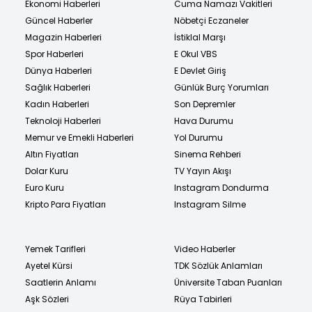
Ekonomi Haberleri
Cuma Namazı Vakitleri
Güncel Haberler
Nöbetçi Eczaneler
Magazin Haberleri
İstiklal Marşı
Spor Haberleri
E Okul VBS
Dünya Haberleri
E Devlet Giriş
Sağlık Haberleri
Günlük Burç Yorumları
Kadın Haberleri
Son Depremler
Teknoloji Haberleri
Hava Durumu
Memur ve Emekli Haberleri
Yol Durumu
Altın Fiyatları
Sinema Rehberi
Dolar Kuru
TV Yayın Akışı
Euro Kuru
Instagram Dondurma
Kripto Para Fiyatları
Instagram Silme
Yemek Tarifleri
Video Haberler
Ayetel Kürsi
TDK Sözlük Anlamları
Saatlerin Anlamı
Üniversite Taban Puanları
Aşk Sözleri
Rüya Tabirleri