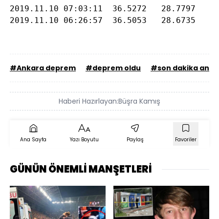
2019.11.10 07:03:11  36.5272   28.7797     
2019.11.10 06:26:57  36.5053   28.6735    
#Ankara deprem
#deprem oldu
#son dakika ank
Haberi Hazırlayan:
Büşra Kamış
Ana Sayfa
Yazı Boyutu
Paylaş
Favoriler
GÜNÜN ÖNEMLİ MANŞETLERİ