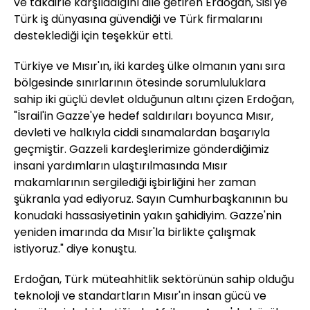
ve takdirle karşıladığını dile getiren Erdoğan, Sisi'ye
Türk iş dünyasına güvendiği ve Türk firmalarını
desteklediği için teşekkür etti.
Türkiye ve Mısır'ın, iki kardeş ülke olmanın yanı sıra
bölgesinde sınırlarının ötesinde sorumluluklara
sahip iki güçlü devlet olduğunun altını çizen Erdoğan,
"İsrail'in Gazze'ye hedef saldırıları boyunca Mısır,
devleti ve halkıyla ciddi sınamalardan başarıyla
geçmiştir. Gazzeli kardeşlerimize gönderdiğimiz
insani yardımların ulaştırılmasında Mısır
makamlarının sergilediği işbirliğini her zaman
şükranla yad ediyoruz. Sayın Cumhurbaşkanının bu
konudaki hassasiyetinin yakın şahidiyim. Gazze'nin
yeniden imarında da Mısır'la birlikte çalışmak
istiyoruz." diye konuştu.
Erdoğan, Türk müteahhitlik sektörünün sahip olduğu
teknoloji ve standartların Mısır'ın insan gücü ve