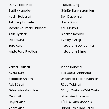
Dünya Haberleri
E Devlet Giriş
Sağlık Haberleri
Günlük Burç Yorumları
Kadın Haberleri
Son Depremler
Teknoloji Haberleri
Hava Durumu
Memur ve Emekli Haberleri
Yol Durumu
Altın Fiyatları
Sinema Rehberi
Dolar Kuru
TV Yayın Akışı
Euro Kuru
Instagram Dondurma
Kripto Para Fiyatları
Instagram Silme
Yemek Tarifleri
Video Haberler
Ayetel Kürsi
TDK Sözlük Anlamları
Saatlerin Anlamı
Üniversite Taban Puanları
Aşk Sözleri
Rüya Tabirleri
Günaydın Mesajları
Dünya Tarihi ve Türk Tarihi
Gram Altın
İslam Ansiklopedisi
Çeyrek Altın
TÜBİTAK Ansiklopedisi
Yarım Altın
Hangi Besin Kaç Kalori