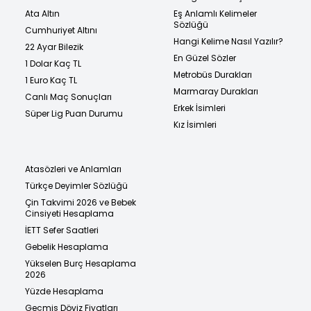
Ata Altın
Eş Anlamlı Kelimeler
Sözlüğü
Cumhuriyet Altını
Hangi Kelime Nasıl Yazılır?
22 Ayar Bilezik
En Güzel Sözler
1 Dolar Kaç TL
Metrobüs Durakları
1 Euro Kaç TL
Marmaray Durakları
Canlı Maç Sonuçları
Erkek İsimleri
Süper Lig Puan Durumu
Kız İsimleri
Atasözleri ve Anlamları
Türkçe Deyimler Sözlüğü
Çin Takvimi 2026 ve Bebek
Cinsiyeti Hesaplama
İETT Sefer Saatleri
Gebelik Hesaplama
Yükselen Burç Hesaplama
2026
Yüzde Hesaplama
Geçmiş Döviz Fiyatları