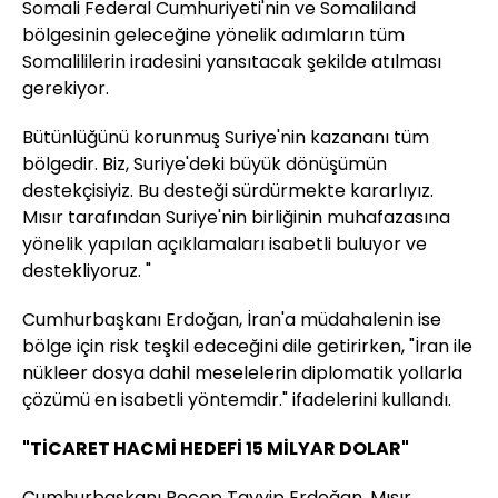
Somali Federal Cumhuriyeti'nin ve Somaliland
bölgesinin geleceğine yönelik adımların tüm
Somalililerin iradesini yansıtacak şekilde atılması
gerekiyor.
Bütünlüğünü korunmuş Suriye'nin kazananı tüm
bölgedir. Biz, Suriye'deki büyük dönüşümün
destekçisiyiz. Bu desteği sürdürmekte kararlıyız.
Mısır tarafından Suriye'nin birliğinin muhafazasına
yönelik yapılan açıklamaları isabetli buluyor ve
destekliyoruz. "
Cumhurbaşkanı Erdoğan, İran'a müdahalenin ise
bölge için risk teşkil edeceğini dile getirirken, "İran ile
nükleer dosya dahil meselelerin diplomatik yollarla
çözümü en isabetli yöntemdir." ifadelerini kullandı.
"TİCARET HACMİ HEDEFİ 15 MİLYAR DOLAR"
Cumhurbaşkanı Recep Tayyip Erdoğan, Mısır