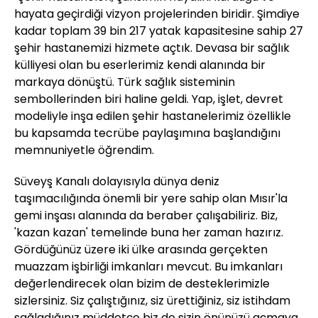
hayata geçirdiği vizyon projelerinden biridir. Şimdiye
kadar toplam 39 bin 217 yatak kapasitesine sahip 27
şehir hastanemizi hizmete açtık. Devasa bir sağlık
külliyesi olan bu eserlerimiz kendi alanında bir
markaya dönüştü. Türk sağlık sisteminin
sembollerinden biri haline geldi. Yap, işlet, devret
modeliyle inşa edilen şehir hastanelerimiz özellikle
bu kapsamda tecrübe paylaşımına başlandığını
memnuniyetle öğrendim.
Süveyş Kanalı dolayısıyla dünya deniz
taşımacılığında önemli bir yere sahip olan Mısır'la
gemi inşası alanında da beraber çalışabiliriz. Biz,
'kazan kazan' temelinde buna her zaman hazırız.
Gördüğünüz üzere iki ülke arasında gerçekten
muazzam işbirliği imkanları mevcut. Bu imkanları
değerlendirecek olan bizim de desteklerimizle
sizlersiniz. Siz çalıştığınız, siz ürettiğiniz, siz istihdam
sağladığınız müddetçe biz de sizin önünüzü açmaya