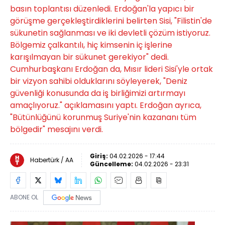
basın toplantısı düzenledi. Erdoğan'la yapıcı bir
görüşme gerçekleştirdiklerini belirten Sisi, "Filistin'de
sükunetin sağlanması ve iki devletli çözüm istiyoruz.
Bölgemiz çalkantılı, hiç kimsenin iç işlerine
karışılmayan bir sükunet gerekiyor" dedi.
Cumhurbaşkanı Erdoğan da, Mısır lideri Sisi'yle ortak
bir vizyon sahibi olduklarını söyleyerek, "Deniz
güvenliği konusunda da iş birliğimizi artırmayı
amaçlıyoruz." açıklamasını yaptı. Erdoğan ayrıca,
"Bütünlüğünü korunmuş Suriye'nin kazananı tüm
bölgedir" mesajını verdi.
Giriş:
04.02.2026 - 17:44
Habertürk / AA
Güncelleme:
04.02.2026 - 23:31
ABONE OL