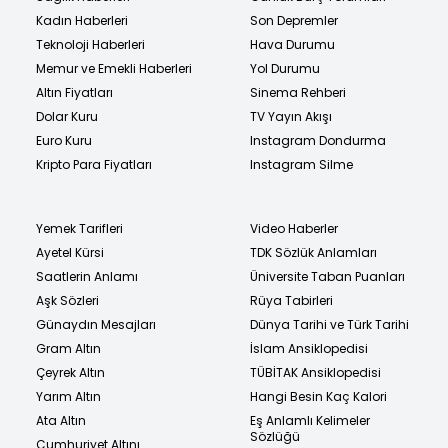
Kadın Haberleri
Son Depremler
Teknoloji Haberleri
Hava Durumu
Memur ve Emekli Haberleri
Yol Durumu
Altın Fiyatları
Sinema Rehberi
Dolar Kuru
TV Yayın Akışı
Euro Kuru
Instagram Dondurma
Kripto Para Fiyatları
Instagram Silme
Yemek Tarifleri
Video Haberler
Ayetel Kürsi
TDK Sözlük Anlamları
Saatlerin Anlamı
Üniversite Taban Puanları
Aşk Sözleri
Rüya Tabirleri
Günaydın Mesajları
Dünya Tarihi ve Türk Tarihi
Gram Altın
İslam Ansiklopedisi
Çeyrek Altın
TÜBİTAK Ansiklopedisi
Yarım Altın
Hangi Besin Kaç Kalori
Ata Altın
Eş Anlamlı Kelimeler
Sözlüğü
Cumhuriyet Altını