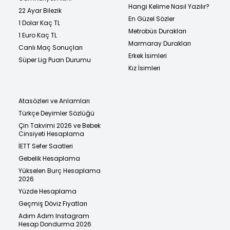
Hangi Kelime Nasıl Yazılır?
22 Ayar Bilezik
En Güzel Sözler
1 Dolar Kaç TL
Metrobüs Durakları
1 Euro Kaç TL
Marmaray Durakları
Canlı Maç Sonuçları
Erkek İsimleri
Süper Lig Puan Durumu
Kız İsimleri
Atasözleri ve Anlamları
Türkçe Deyimler Sözlüğü
Çin Takvimi 2026 ve Bebek
Cinsiyeti Hesaplama
İETT Sefer Saatleri
Gebelik Hesaplama
Yükselen Burç Hesaplama
2026
Yüzde Hesaplama
Geçmiş Döviz Fiyatları
Adım Adım Instagram
Hesap Dondurma 2026