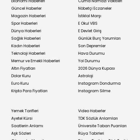
Ekonomi Haberleri
Cuma Namazı Vakitleri
Güncel Haberler
Nöbetçi Eczaneler
Magazin Haberleri
İstiklal Marşı
Spor Haberleri
E Okul VBS
Dünya Haberleri
E Devlet Giriş
Sağlık Haberleri
Günlük Burç Yorumları
Kadın Haberleri
Son Depremler
Teknoloji Haberleri
Hava Durumu
Memur ve Emekli Haberleri
Yol Durumu
Altın Fiyatları
2026 Dünya Kupası
Dolar Kuru
Astroloji
Euro Kuru
Instagram Dondurma
Kripto Para Fiyatları
Instagram Silme
Yemek Tarifleri
Video Haberler
Ayetel Kürsi
TDK Sözlük Anlamları
Saatlerin Anlamı
Üniversite Taban Puanları
Aşk Sözleri
Rüya Tabirleri