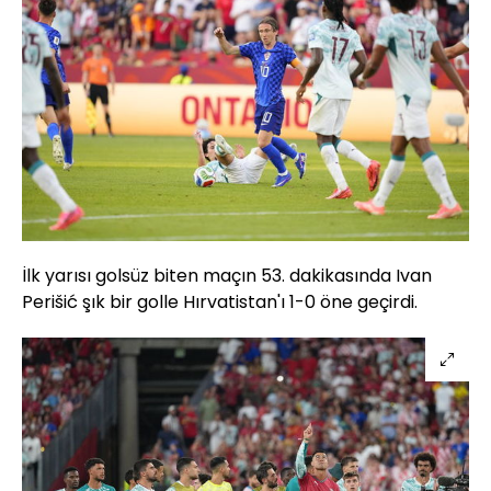
İlk yarısı golsüz biten maçın 53. dakikasında Ivan
Perišić şık bir golle Hırvatistan'ı 1-0 öne geçirdi.