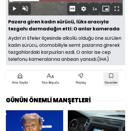
Yüklendi
:
25.79%
Süre
1x
Oynat
Sesi
Oynatma
Mini
Tam
Aç
Hızı
oynatıcı
Ekran
Pazara giren kadın sürücü, lüks aracıyla
tezgahı darmadağın etti: O anlar kamerada
Aydın'ın Efeler ilçesinde alkollü olduğu öne sürülen
kadın sürücü, otomobiliyle semt pazarına girerek
tezgahlardaki karpuzları ezdi. O anlar ise cep
telefonu kameralarına anbean yansıdı.(İHA)
Ana Sayfa
Yazı Boyutu
Paylaş
Favoriler
GÜNÜN ÖNEMLİ MANŞETLERİ