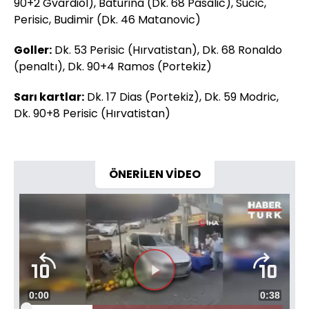
90+2 Gvardiol), Baturina (Dk. 68 Pasalic), Sucic,
Perisic, Budimir (Dk. 46 Matanovic)
Goller:
Dk. 53 Perisic (Hırvatistan), Dk. 68 Ronaldo
(penaltı), Dk. 90+4 Ramos (Portekiz)
Sarı kartlar:
Dk. 17 Dias (Portekiz), Dk. 59 Modric,
Dk. 90+8 Perisic (Hırvatistan)
ÖNERİLEN VİDEO
Video
Oynatıcısı
yükleniyor.
Videoyu
Süre
0:00
Toplam
0:38
Oynat