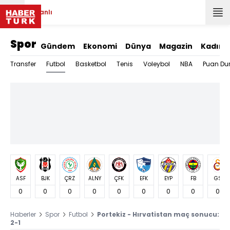
Canlı
Spor
Gündem
Ekonomi
Dünya
Magazin
Kadın
Futbol
Transfer
Basketbol
Tenis
Voleybol
NBA
Puan Du
ASF
BJK
ÇRZ
ALNY
ÇFK
EFK
EYP
FB
GS
0
0
0
0
0
0
0
0
0
Haberler
Spor
Futbol
Portekiz - Hırvatistan maç sonucu:
2-1