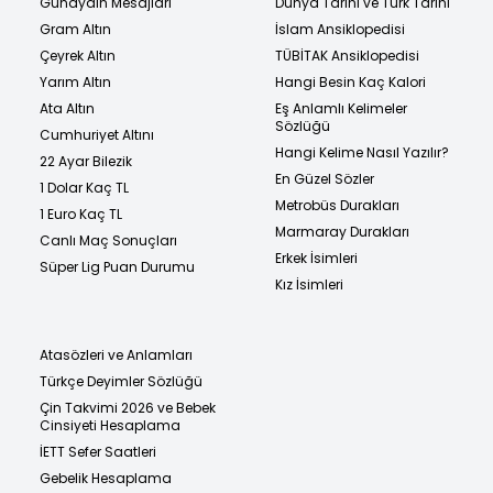
Günaydın Mesajları
Dünya Tarihi ve Türk Tarihi
Gram Altın
İslam Ansiklopedisi
Çeyrek Altın
TÜBİTAK Ansiklopedisi
Yarım Altın
Hangi Besin Kaç Kalori
Ata Altın
Eş Anlamlı Kelimeler
Sözlüğü
Cumhuriyet Altını
Hangi Kelime Nasıl Yazılır?
22 Ayar Bilezik
En Güzel Sözler
1 Dolar Kaç TL
Metrobüs Durakları
1 Euro Kaç TL
Marmaray Durakları
Canlı Maç Sonuçları
Erkek İsimleri
Süper Lig Puan Durumu
Kız İsimleri
Atasözleri ve Anlamları
Türkçe Deyimler Sözlüğü
Çin Takvimi 2026 ve Bebek
Cinsiyeti Hesaplama
İETT Sefer Saatleri
Gebelik Hesaplama