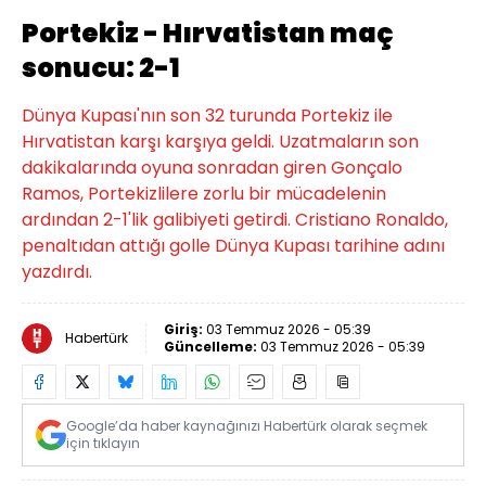
Portekiz - Hırvatistan maç
sonucu: 2-1
Dünya Kupası'nın son 32 turunda Portekiz ile
Hırvatistan karşı karşıya geldi. Uzatmaların son
dakikalarında oyuna sonradan giren Gonçalo
Ramos, Portekizlilere zorlu bir mücadelenin
ardından 2-1'lik galibiyeti getirdi. Cristiano Ronaldo,
penaltıdan attığı golle Dünya Kupası tarihine adını
yazdırdı.
Giriş:
03 Temmuz 2026 - 05:39
Habertürk
Güncelleme:
03 Temmuz 2026 - 05:39
Google’da haber kaynağınızı Habertürk olarak seçmek
için tıklayın