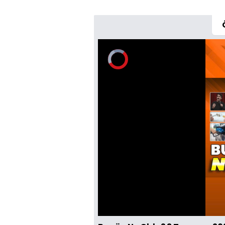
Video
Oynatıcısı
yükleniyor.
Yüklendi
:
0%
Sesi
Aç