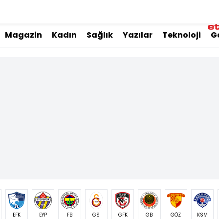
Magazin
Kadın
Sağlık
Yazılar
Teknoloji
G
EFK
EYP
FB
GS
GFK
GB
GÖZ
KSM