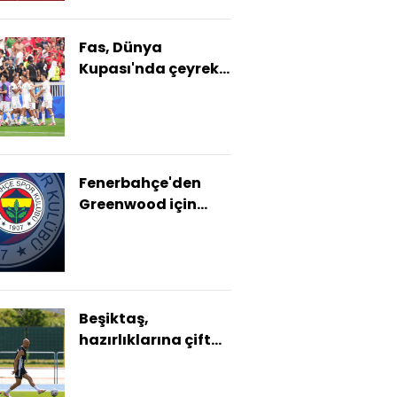
Fas, Dünya
Kupası'nda çeyrek
finalde!
Fenerbahçe'den
Greenwood için
resmi açıklama!
Beşiktaş,
hazırlıklarına çift
idmanla devam
etti!