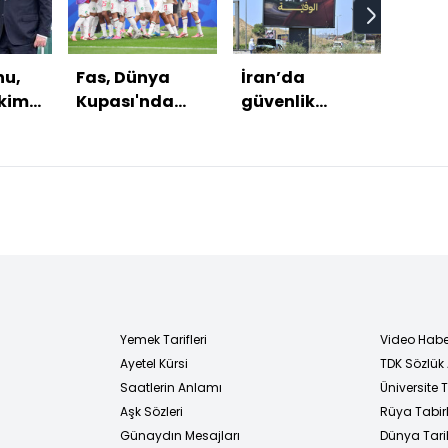
hu,
Fas, Dünya
İran’da
Bod
kim
Kupası'nda
güvenlik
pomp
çeyrek finalde!
devleti
saldı
gerçeği: Dini
lider babasının
cenazesine
gitmek istedi,
sistemi izin
vermedi
Yemek Tarifleri
Video Habe
Ayetel Kürsi
TDK Sözlük
i
Saatlerin Anlamı
Üniversite
Aşk Sözleri
Rüya Tabirl
Günaydın Mesajları
Dünya Tarih