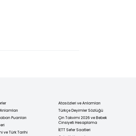
rum’da
Define
Zelenskiy'den
alı tüfekli
kazısında acı
Putin'e:
rı
son
Konstantinovk
a'da görüşelim
rler
Atasözleri ve Anlamları
 Anlamları
Türkçe Deyimler Sözlüğü
 Taban Puanları
Çin Takvimi 2026 ve Bebek
Cinsiyeti Hesaplama
eri
İETT Sefer Saatleri
i ve Türk Tarihi