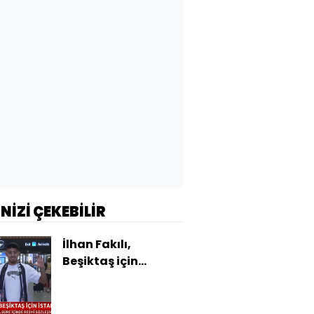
İNİZİ ÇEKEBİLİR
İlhan Fakılı,
Beşiktaş için
İstanbul'da!