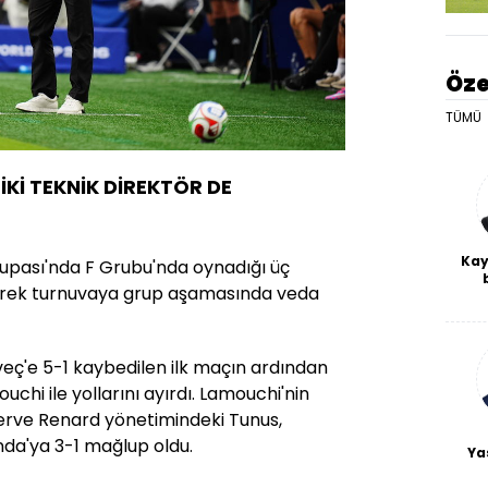
Öze
TÜMÜ
İKİ TEKNİK DİREKTÖR DE
Kay
upası'nda F Grubu'nda oynadığı üç
erek turnuvaya grup aşamasında veda
De
haf
a
bl
sveç'e 5-1 kaybedilen ilk maçın ardından
uchi ile yollarını ayırdı. Lamouchi'nin
Herve Renard yönetimindeki Tunus,
da'ya 3-1 mağlup oldu.
Ya