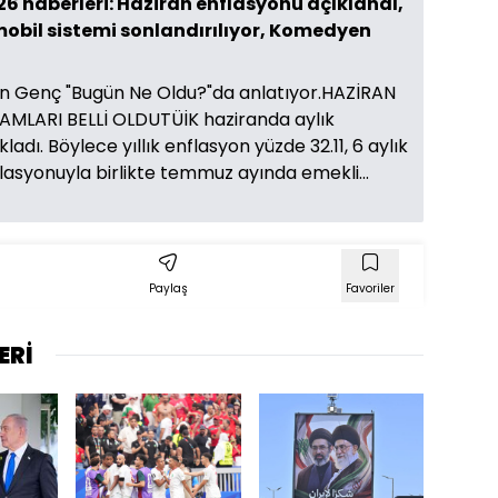
 haberleri: Haziran enflasyonu açıklandı,
 mobil sistemi sonlandırılıyor, Komedyen
in Genç "Bugün Ne Oldu?"da anlatıyor.HAZİRAN
MLARI BELLİ OLDUTÜİK haziranda aylık
adı. Böylece yıllık enflasyon yüzde 32.11, 6 aylık
flasyonuyla birlikte temmuz ayında emekli...
Paylaş
Favoriler
ERİ