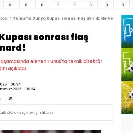
0
0
0
0
0
0
0
0
pası
Tunus'ta Dünya Kupası sonrası flaş ayrılık: Herve
Kupası sonrası flaş
enard!
 aşamasında elenen Tunus'ta teknik direktör
nı açıkladı.
026 - 00:34
emmuz 2026 - 00:34
rk olarak seçmek için tıklayın