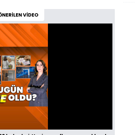
ÖNERİLEN VİDEO
Oynatma
Hızı