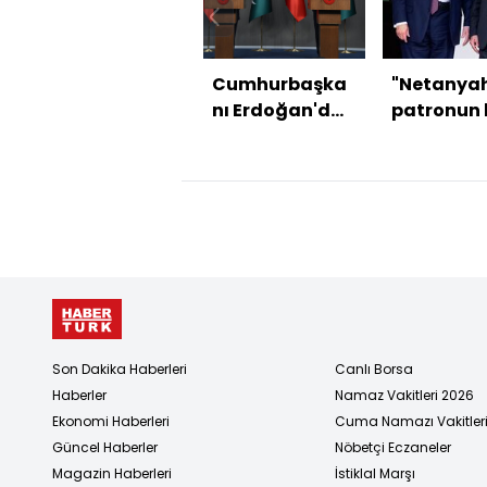
Cumhurbaşka
"Netanya
nı Erdoğan'dan
patronun 
açıklamalar
olduğunu
biliyor"
Son Dakika Haberleri
Canlı Borsa
Haberler
Namaz Vakitleri 2026
Ekonomi Haberleri
Cuma Namazı Vakitler
Güncel Haberler
Nöbetçi Eczaneler
Magazin Haberleri
İstiklal Marşı