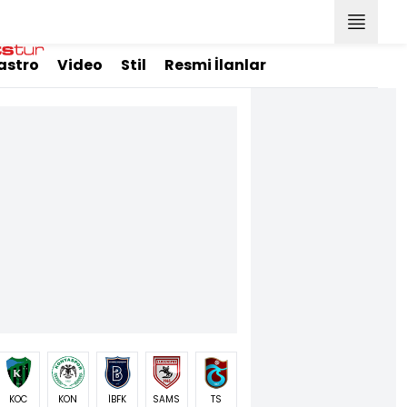
astro
Video
Stil
Resmi İlanlar
KOC
KON
İBFK
SAMS
TS