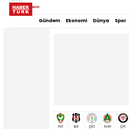
Canlı
Gündem
Ekonomi
Dünya
Spor
ASF
BJK
ÇRZ
ALNY
ÇFK