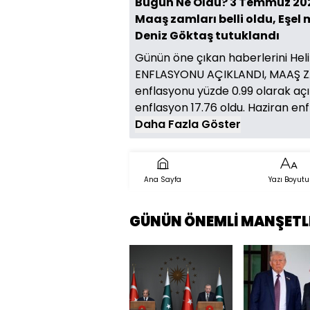
Bugün Ne Oldu? 3 Temmuz 2026
Maaş zamları belli oldu, Eşel
Deniz Göktaş tutuklandı
Günün öne çıkan haberlerini Hel
ENFLASYONU AÇIKLANDI, MAAŞ ZA
enflasyonu yüzde 0.99 olarak açıkl
enflasyon 17.76 oldu. Haziran en
Daha Fazla Göster
Ana Sayfa
Yazı Boyutu
GÜNÜN ÖNEMLİ MANŞETL