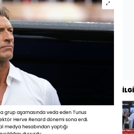
İLG
na grup aşamasında veda eden Tunus
irektör Herve Renard dönemi sona erdi.
syal medya hesabından yaptığı
rıldığını duyurdu.