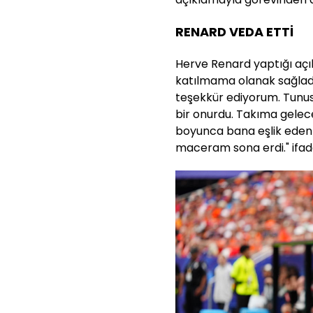
RENARD VEDA ETTİ
Herve Renard yaptığı aç
katılmama olanak sağladı
teşekkür ediyorum. Tunus
bir onurdu. Takıma gelece
boyunca bana eşlik eden
maceram sona erdi." ifadel