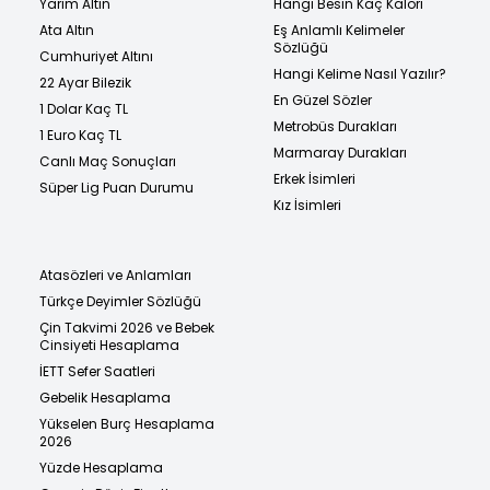
Yarım Altın
Hangi Besin Kaç Kalori
Ata Altın
Eş Anlamlı Kelimeler
Sözlüğü
Cumhuriyet Altını
Hangi Kelime Nasıl Yazılır?
22 Ayar Bilezik
En Güzel Sözler
1 Dolar Kaç TL
Metrobüs Durakları
1 Euro Kaç TL
Marmaray Durakları
Canlı Maç Sonuçları
Erkek İsimleri
Süper Lig Puan Durumu
Kız İsimleri
Atasözleri ve Anlamları
Türkçe Deyimler Sözlüğü
Çin Takvimi 2026 ve Bebek
Cinsiyeti Hesaplama
İETT Sefer Saatleri
Gebelik Hesaplama
Yükselen Burç Hesaplama
2026
Yüzde Hesaplama