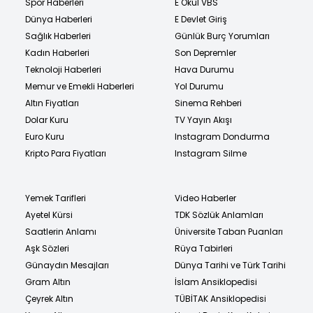
Spor Haberleri
E Okul VBS
Dünya Haberleri
E Devlet Giriş
Sağlık Haberleri
Günlük Burç Yorumları
Kadın Haberleri
Son Depremler
Teknoloji Haberleri
Hava Durumu
Memur ve Emekli Haberleri
Yol Durumu
Altın Fiyatları
Sinema Rehberi
Dolar Kuru
TV Yayın Akışı
Euro Kuru
Instagram Dondurma
Kripto Para Fiyatları
Instagram Silme
Yemek Tarifleri
Video Haberler
Ayetel Kürsi
TDK Sözlük Anlamları
Saatlerin Anlamı
Üniversite Taban Puanları
Aşk Sözleri
Rüya Tabirleri
Günaydın Mesajları
Dünya Tarihi ve Türk Tarihi
Gram Altın
İslam Ansiklopedisi
Çeyrek Altın
TÜBİTAK Ansiklopedisi