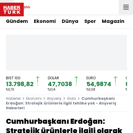
Canlı
Gündem
Ekonomi
Dünya
Spor
Magazin
BIST 100
DOLAR
EURO
GRA
13.798,82
47,7038
54,9874
6.
%0,70
%0,14
%0,08
%0,4
Haberler
Ekonomi
Alışveriş
Gıda
Cumhurbaşkanı
Erdoğan: Stratejik ürünlerle ilgili tehlike yok - Alışveriş
Haberleri
Cumhurbaşkanı Erdoğan:
Stratejik ürünlerle ilgili olarak