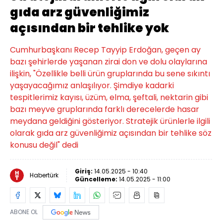
gıda arz güvenliğimiz
açısından bir tehlike yok
Cumhurbaşkanı Recep Tayyip Erdoğan, geçen ay
bazı şehirlerde yaşanan zirai don ve dolu olaylarına
ilişkin, "Özellikle belli ürün gruplarında bu sene sıkıntı
yaşayacağımız anlaşılıyor. Şimdiye kadarki
tespitlerimiz kayısı, üzüm, elma, şeftali, nektarin gibi
bazı meyve gruplarında farklı derecelerde hasar
meydana geldiğini gösteriyor. Stratejik ürünlerle ilgili
olarak gıda arz güvenliğimiz açısından bir tehlike söz
konusu değil" dedi
Giriş:
14.05.2025 - 10:40
Habertürk
Güncelleme:
14.05.2025 - 11:00
ABONE OL