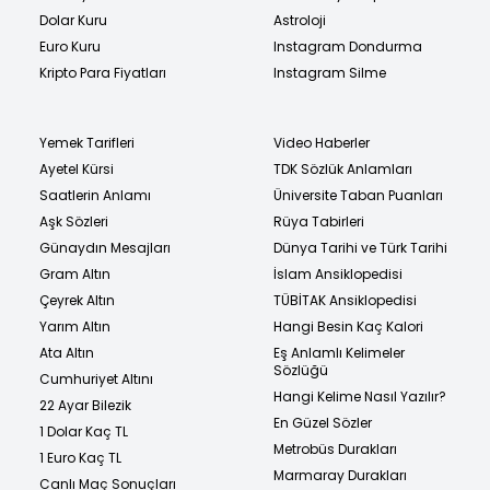
Dolar Kuru
Astroloji
Euro Kuru
Instagram Dondurma
Kripto Para Fiyatları
Instagram Silme
Yemek Tarifleri
Video Haberler
Ayetel Kürsi
TDK Sözlük Anlamları
Saatlerin Anlamı
Üniversite Taban Puanları
Aşk Sözleri
Rüya Tabirleri
Günaydın Mesajları
Dünya Tarihi ve Türk Tarihi
Gram Altın
İslam Ansiklopedisi
Çeyrek Altın
TÜBİTAK Ansiklopedisi
Yarım Altın
Hangi Besin Kaç Kalori
Ata Altın
Eş Anlamlı Kelimeler
Sözlüğü
Cumhuriyet Altını
Hangi Kelime Nasıl Yazılır?
22 Ayar Bilezik
En Güzel Sözler
1 Dolar Kaç TL
Metrobüs Durakları
1 Euro Kaç TL
Marmaray Durakları
Canlı Maç Sonuçları