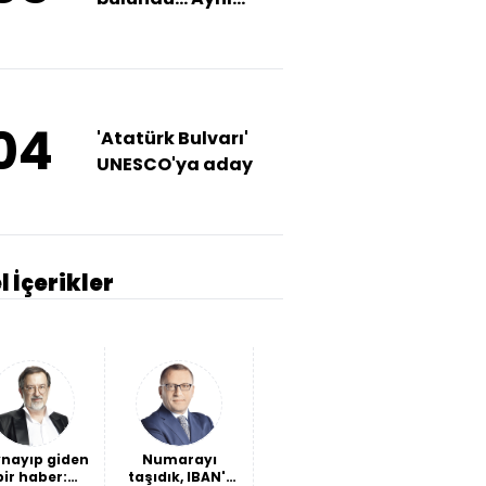
kökten büyüyor
04
'Atatürk Bulvarı'
UNESCO'ya aday
l İçerikler
nayıp giden
Numarayı
Batı Avrupa
Marve
bir haber:
taşıdık, IBAN'ı
futbolcu
harika 