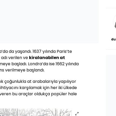
De
haf
a
bl
du
bor
’da da yaşandı. 1637 yılında Paris’te
” adı verilen ve
kiralanabilen at
meye başladı. Londra’da ise 1662 yılında
ans verilmeye başlandı.
k çoğunlukla at arabalarıyla yapılıyor
htiyacını karşılamak için her iki ülkede
 veren bu araçlar oldukça popüler hale