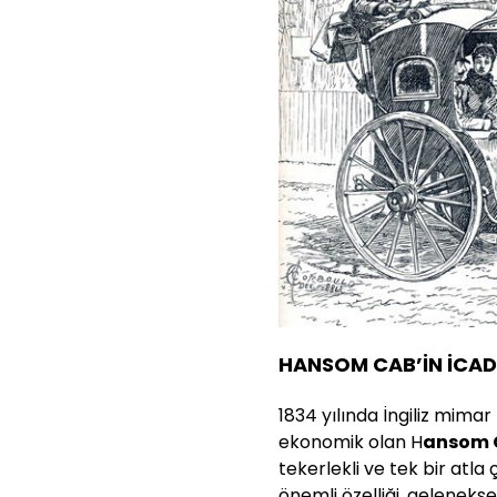
HANSOM CAB’İN İCADI
1834 yılında İngiliz mimar
ekonomik olan H
ansom C
tekerlekli ve tek bir atla 
önemli özelliği, gelenekse