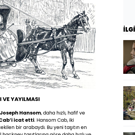
İLG
 VE YAYILMASI
Joseph Hansom
, daha hızlı, hafif ve
ab’i icat etti
. Hansom Cab, iki
çekilen bir arabaydı. Bu yeni taşıtın en
l hackney taşıtlarına göre daha hızlı ve