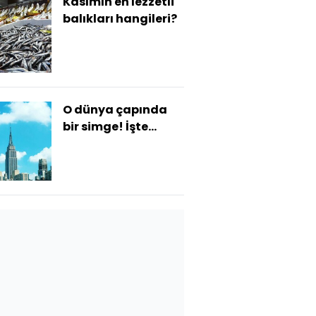
Kasımın en lezzetli
balıkları hangileri?
O dünya çapında
bir simge! İşte
bilinmeyenleri...