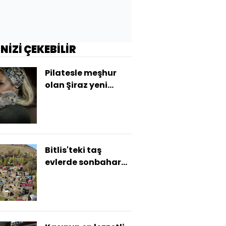
İNİZİ ÇEKEBİLİR
Pilatesle meşhur
olan Şiraz yeni
yuvasını arıyor
Bitlis'teki taş
evlerde sonbahar
güzelliği