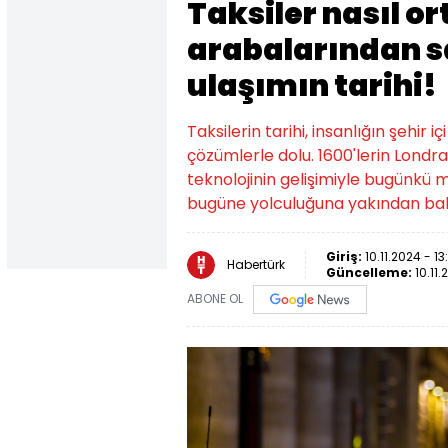
Taksiler nasıl or
arabalarından sa
ulaşımın tarihi!
Taksilerin tarihi, insanlığın şehir 
çözümlerle dolu. 1600'lerin Londr
teknolojinin gelişimiyle bugünkü 
bugüne yolculuğuna yakından bakal
Giriş:
10.11.2024 - 13
Habertürk
Güncelleme:
10.11.
ABONE OL