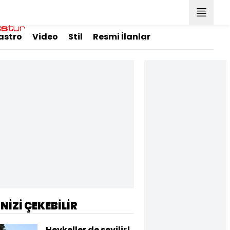
astro
Video
Stil
Resmi İlanlar
İNİZİ ÇEKEBİLİR
Heykeller de sevilir!