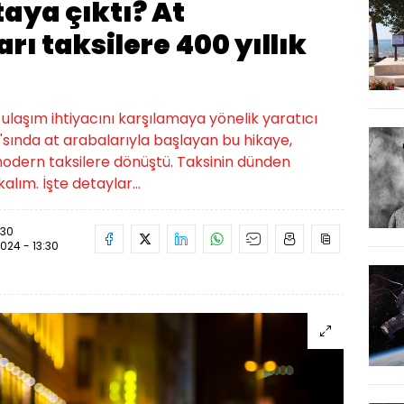
taya çıktı? At
rı taksilere 400 yıllık
içi ulaşım ihtiyacını karşılamaya yönelik yaratıcı
a'sında at arabalarıyla başlayan bu hikaye,
modern taksilere dönüştü. Taksinin dünden
ım. İşte detaylar...
:30
2024 - 13:30