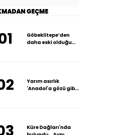
KMADAN GEÇME
01
Göbeklitepe’den
daha eski olduğu
düşünülüyor!
02
Yarım asırlık
'Anadol'a gözü gibi
bakıyor
03
Küre Dağları'nda
bulundu... Aynı