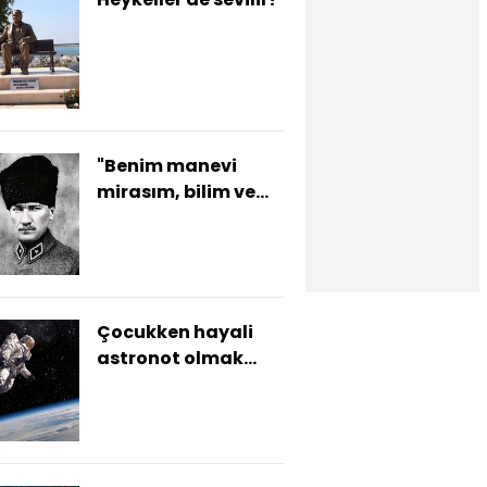
"Benim manevi
mirasım, bilim ve
akıldır"
Çocukken hayali
astronot olmak
olanlar dikkat!