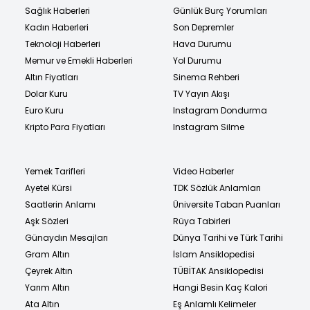
Sağlık Haberleri
Günlük Burç Yorumları
Kadın Haberleri
Son Depremler
Teknoloji Haberleri
Hava Durumu
Memur ve Emekli Haberleri
Yol Durumu
Altın Fiyatları
Sinema Rehberi
Dolar Kuru
TV Yayın Akışı
Euro Kuru
Instagram Dondurma
Kripto Para Fiyatları
Instagram Silme
Yemek Tarifleri
Video Haberler
Ayetel Kürsi
TDK Sözlük Anlamları
Saatlerin Anlamı
Üniversite Taban Puanları
Aşk Sözleri
Rüya Tabirleri
Günaydın Mesajları
Dünya Tarihi ve Türk Tarihi
Gram Altın
İslam Ansiklopedisi
Çeyrek Altın
TÜBİTAK Ansiklopedisi
Yarım Altın
Hangi Besin Kaç Kalori
Ata Altın
Eş Anlamlı Kelimeler