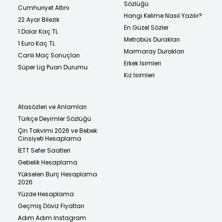
Sözlüğü
Cumhuriyet Altını
Hangi Kelime Nasıl Yazılır?
22 Ayar Bilezik
En Güzel Sözler
1 Dolar Kaç TL
Metrobüs Durakları
1 Euro Kaç TL
Marmaray Durakları
Canlı Maç Sonuçları
Erkek İsimleri
Süper Lig Puan Durumu
Kız İsimleri
Atasözleri ve Anlamları
Türkçe Deyimler Sözlüğü
Çin Takvimi 2026 ve Bebek
Cinsiyeti Hesaplama
İETT Sefer Saatleri
Gebelik Hesaplama
Yükselen Burç Hesaplama
2026
Yüzde Hesaplama
Geçmiş Döviz Fiyatları
Adım Adım Instagram