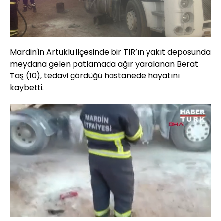
Mardin'in Artuklu ilçesinde bir TIR’ın yakıt deposunda
meydana gelen patlamada ağır yaralanan Berat
Taş (10), tedavi gördüğü hastanede hayatını
kaybetti.
Yüklendi
:
39.19%
Sesi
Oynatma
Aç
Hızı