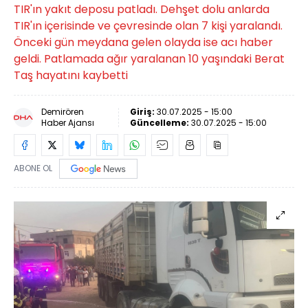
TIR'ın yakıt deposu patladı. Dehşet dolu anlarda
TIR'ın içerisinde ve çevresinde olan 7 kişi yaralandı.
Önceki gün meydana gelen olayda ise acı haber
geldi. Patlamada ağır yaralanan 10 yaşındaki Berat
Taş hayatını kaybetti
Demirören
Giriş:
30.07.2025 - 15:00
Haber Ajansı
Güncelleme:
30.07.2025 - 15:00
ABONE OL