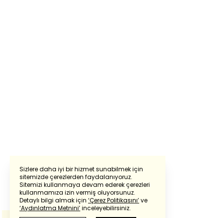
Sizlere daha iyi bir hizmet sunabilmek için
sitemizde çerezlerden faydalanıyoruz.
Sitemizi kullanmaya devam ederek çerezleri
Powered by
Translate
kullanmamıza izin vermiş oluyorsunuz.
Detaylı bilgi almak için
‘Çerez Politikasını’
ve
‘Aydınlatma Metnini’
inceleyebilirsiniz.
Bu çeviride
Google Translete
kullanılmıştır.