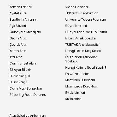
Yemek Tarifleri
Video Haberler
Ayetel Kürsi
TDK Sözlük Anlamları
Saatlerin Anlamı
Üniversite Taban Puanları
Aşk Sözleri
Rüya Tabirleri
Günaydın Mesajları
Dünya Tarihi ve Türk Tarihi
Gram Altın
İslam Ansiklopedisi
Çeyrek Altın
TÜBİTAK Ansiklopedisi
Yarım Altın
Hangi Besin Kaç Kalori
Ata Altın
Eş Anlamlı Kelimeler
Sözlüğü
Cumhuriyet Altını
Hangi Kelime Nasıl Yazılır?
22 Ayar Bilezik
En Güzel Sözler
1 Dolar Kaç TL
Metrobüs Durakları
1 Euro Kaç TL
Marmaray Durakları
Canlı Maç Sonuçları
Erkek İsimleri
Süper Lig Puan Durumu
Kız İsimleri
Atasözleri ve Anlamları