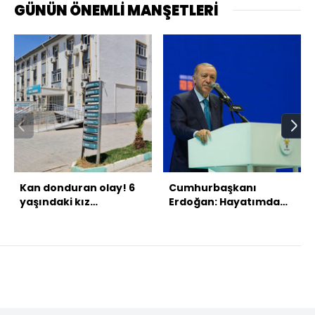
GÜNÜN ÖNEMLİ MANŞETLERİ
Kan donduran olay! 6
Cumhurbaşkanı
yaşındaki kız
Erdoğan: Hayatımda
çocuğuna tecavüz
hiç kırmızı kart
edip boğdular!
görmedim