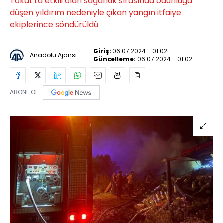
Tokat'ta etkili olan sağanak sırasında odunluğa
düşen yıldırım nedeniyle çıkan yangın itfaiye
ekiplerince söndürüldü
Giriş:
06.07.2024 - 01:02
Anadolu Ajansı
Güncelleme:
06.07.2024 - 01:02
ABONE OL