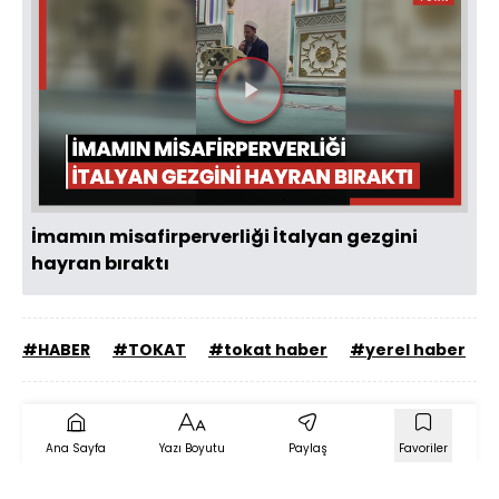
Videoyu
Oynat
İmamın misafirperverliği İtalyan gezgini
hayran bıraktı
#HABER
#TOKAT
#tokat haber
#yerel haber
#
Ana Sayfa
Yazı Boyutu
Paylaş
Favoriler