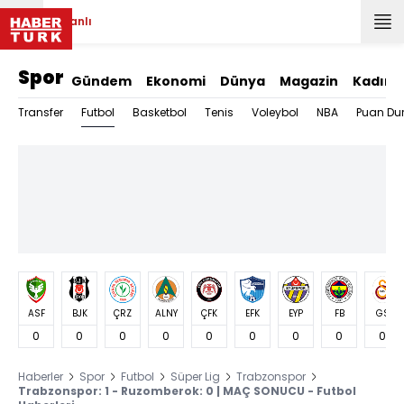
Canlı
Spor
Gündem
Ekonomi
Dünya
Magazin
Kadın
Futbol
Transfer
Basketbol
Tenis
Voleybol
NBA
Puan Du
ASF
BJK
ÇRZ
ALNY
ÇFK
EFK
EYP
FB
GS
0
0
0
0
0
0
0
0
0
Haberler
Spor
Futbol
Süper Lig
Trabzonspor
Trabzonspor: 1 - Ruzomberok: 0 | MAÇ SONUCU - Futbol