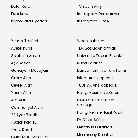
Dolar Kuru
TV Yayın Akışı
Euro Kuru
Instagram Dondurma
Kripto Para Fiyatları
Instagram Silme
Yemek Tarifleri
Video Haberler
Ayetel Kürsi
TDK Sözlük Anlamları
Saatlerin Anlamı
Üniversite Taban Puanları
Aşk Sözleri
Rüya Tabirleri
Günaydın Mesajları
Dünya Tarihi ve Türk Tarihi
Gram Altın
İslam Ansiklopedisi
Çeyrek Altın
TÜBİTAK Ansiklopedisi
Yarım Altın
Hangi Besin Kaç Kalori
Ata Altın
Eş Anlamlı Kelimeler
Sözlüğü
Cumhuriyet Altını
Hangi Kelime Nasıl Yazılır?
22 Ayar Bilezik
En Güzel Sözler
1 Dolar Kaç TL
Metrobüs Durakları
1 Euro Kaç TL
Marmaray Durakları
Canlı Maç Sonuçları