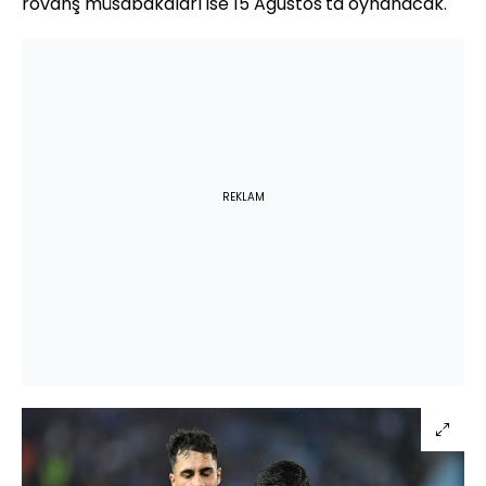
rövanş müsabakaları ise 15 Ağustos'ta oynanacak.
REKLAM