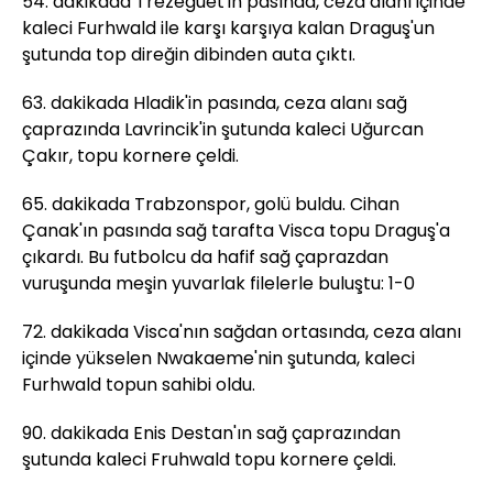
54. dakikada Trezeguet'in pasında, ceza alanı içinde
kaleci Furhwald ile karşı karşıya kalan Draguş'un
şutunda top direğin dibinden auta çıktı.
63. dakikada Hladik'in pasında, ceza alanı sağ
çaprazında Lavrincik'in şutunda kaleci Uğurcan
Çakır, topu kornere çeldi.
65. dakikada Trabzonspor, golü buldu. Cihan
Çanak'ın pasında sağ tarafta Visca topu Draguş'a
çıkardı. Bu futbolcu da hafif sağ çaprazdan
vuruşunda meşin yuvarlak filelerle buluştu: 1-0
72. dakikada Visca'nın sağdan ortasında, ceza alanı
içinde yükselen Nwakaeme'nin şutunda, kaleci
Furhwald topun sahibi oldu.
90. dakikada Enis Destan'ın sağ çaprazından
şutunda kaleci Fruhwald topu kornere çeldi.