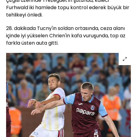
çizgisi üzerinde Trezeguet'in şutunda, kaleci
Furhwald iki hamlede topu kontrol ederek büyük bir
tehlikeyi önledi.
28. dakikada Tucny'in soldan ortasında, ceza alanı
içinde iyi yükselen Chrien'in kafa vuruşunda, top az
farkla üsten auta gitti.