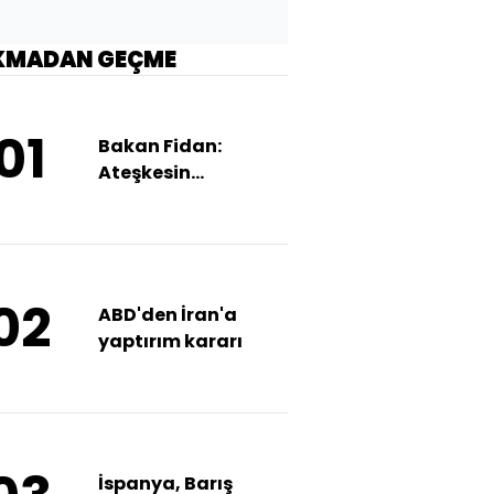
KMADAN GEÇME
01
Bakan Fidan:
Ateşkesin
uzatılması
gerekebilir
02
ABD'den İran'a
yaptırım kararı
İspanya, Barış