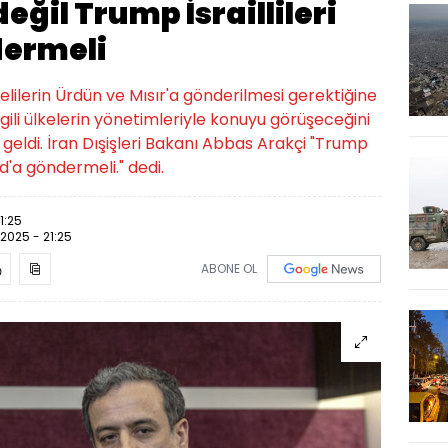
değil Trump İsraillileri
dermeli
ilerin Ürdün ve Mısır'a gönderilmesi gerektiğine
gili ülkelerin yönetimleriyle konuyu görüşeceğini
n geldi. İran Dışişleri Bakanı Abbas Arakçi "Trump
and'a göndermeli." dedi.
1:25
.2025 - 21:25
ABONE OL