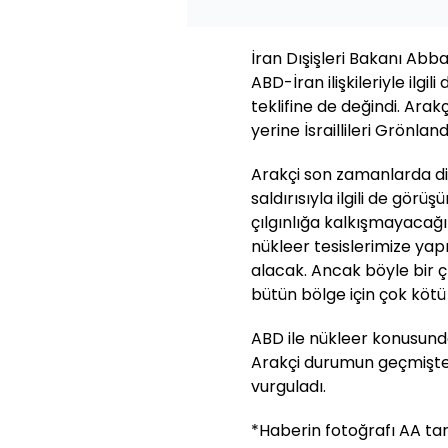
İran Dışişleri Bakanı Abb
ABD-İran ilişkileriyle ilg
teklifine de değindi. Ara
yerine İsraillileri Grönlan
Arakçi son zamanlarda dile 
saldırısıyla ilgili de görüşü
çılgınlığa kalkışmayacağın
nükleer tesislerimize yapı
alacak. Ancak böyle bir ç
bütün bölge için çok kötü b
ABD ile nükleer konusunda
Arakçi durumun geçmişte
vurguladı.
*Haberin fotoğrafı AA tar