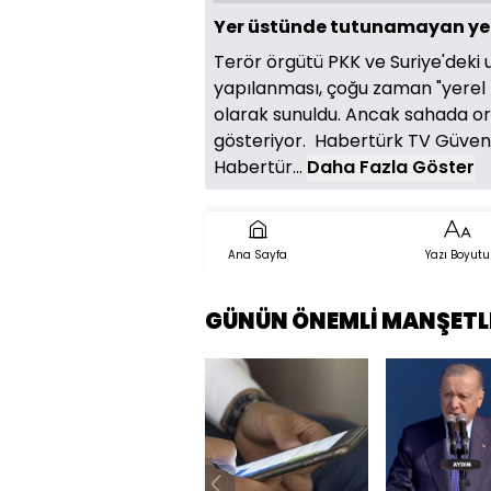
Yer üstünde tutunamayan yer a
Terör örgütü PKK ve Suriye'deki u
yapılanması, çoğu zaman "yerel 
olarak sunuldu. Ancak sahada or
gösteriyor. Habertürk TV Güvenli
Habertür...
Daha Fazla Göster
Ana Sayfa
Yazı Boyutu
GÜNÜN ÖNEMLİ MANŞETL