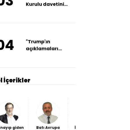
03
Kurulu davetini
reddetti
04
"Trump'ın
açıklamaları
aşağılayıcı ve
korkunç"
l İçerikler
nayıp giden
Batı Avrupa
İthalatın dili:
Türk Te