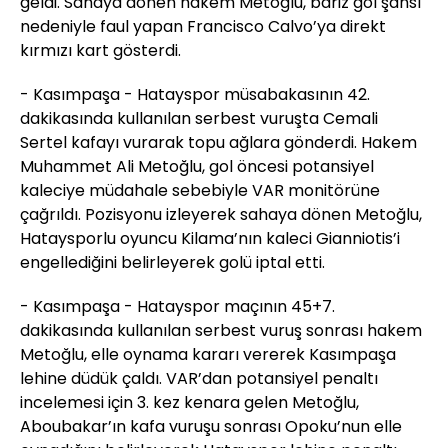
geldi. Sahaya dönen hakem Metoğlu, bariz gol şansı
nedeniyle faul yapan Francisco Calvo’ya direkt
kırmızı kart gösterdi.
- Kasımpaşa - Hatayspor müsabakasının 42.
dakikasında kullanılan serbest vuruşta Cemali
Sertel kafayı vurarak topu ağlara gönderdi. Hakem
Muhammet Ali Metoğlu, gol öncesi potansiyel
kaleciye müdahale sebebiyle VAR monitörüne
çağrıldı. Pozisyonu izleyerek sahaya dönen Metoğlu,
Hataysporlu oyuncu Kilama’nın kaleci Gianniotis’i
engellediğini belirleyerek golü iptal etti.
- Kasımpaşa - Hatayspor maçının 45+7.
dakikasında kullanılan serbest vuruş sonrası hakem
Metoğlu, elle oynama kararı vererek Kasımpaşa
lehine düdük çaldı. VAR’dan potansiyel penaltı
incelemesi için 3. kez kenara gelen Metoğlu,
Aboubakar’ın kafa vuruşu sonrası Opoku’nun elle