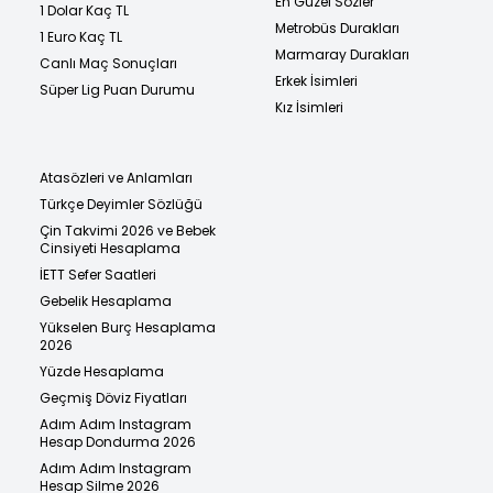
En Güzel Sözler
1 Dolar Kaç TL
Metrobüs Durakları
1 Euro Kaç TL
Marmaray Durakları
Canlı Maç Sonuçları
Erkek İsimleri
Süper Lig Puan Durumu
Kız İsimleri
Atasözleri ve Anlamları
Türkçe Deyimler Sözlüğü
Çin Takvimi 2026 ve Bebek
Cinsiyeti Hesaplama
İETT Sefer Saatleri
Gebelik Hesaplama
Yükselen Burç Hesaplama
2026
Yüzde Hesaplama
Geçmiş Döviz Fiyatları
Adım Adım Instagram
Hesap Dondurma 2026
Adım Adım Instagram
Hesap Silme 2026