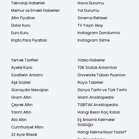
Teknoloji Haberleri
Hava Durumu
Memur ve Emekli Haberleri
Yol Durumu
Altın Fiyatları
Sinema Rehberi
Dolar Kuru
TV Yayın Akışı
Euro Kuru
Instagram Dondurma
Kripto Para Fiyatları
Instagram Silme
Yemek Tarifleri
Video Haberler
Ayetel Kürsi
TDK Sözlük Anlamları
Saatlerin Anlamı
Üniversite Taban Puanları
Aşk Sözleri
Rüya Tabirleri
Günaydın Mesajları
Dünya Tarihi ve Türk Tarihi
Gram Altın
İslam Ansiklopedisi
Çeyrek Altın
TÜBİTAK Ansiklopedisi
Yarım Altın
Hangi Besin Kaç Kalori
Ata Altın
Eş Anlamlı Kelimeler
Sözlüğü
Cumhuriyet Altını
Hangi Kelime Nasıl Yazılır?
22 Ayar Bilezik