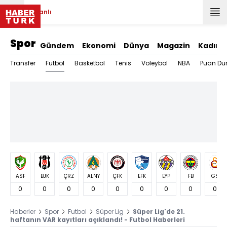
Canlı
Spor
Gündem
Ekonomi
Dünya
Magazin
Kadın
Futbol
Transfer
Basketbol
Tenis
Voleybol
NBA
Puan Du
ASF
BJK
ÇRZ
ALNY
ÇFK
EFK
EYP
FB
GS
0
0
0
0
0
0
0
0
0
Haberler
Spor
Futbol
Süper Lig
Süper Lig'de 21.
haftanın VAR kayıtları açıklandı! - Futbol Haberleri