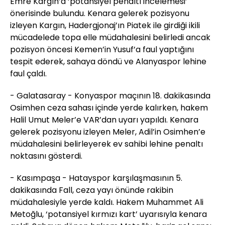
Emre Kargın’a ‘potansiyel penaltı incelemesi’
önerisinde bulundu. Kenara gelerek pozisyonu
izleyen Kargın, Hadergjonaj’ın Piatek ile girdiği ikili
mücadelede topa elle müdahalesini belirledi ancak
pozisyon öncesi Kemen’in Yusuf’a faul yaptığını
tespit ederek, sahaya döndü ve Alanyaspor lehine
faul çaldı.
- Galatasaray - Konyaspor maçının 18. dakikasında
Osimhen ceza sahası içinde yerde kalırken, hakem
Halil Umut Meler’e VAR’dan uyarı yapıldı. Kenara
gelerek pozisyonu izleyen Meler, Adil’in Osimhen’e
müdahalesini belirleyerek ev sahibi lehine penaltı
noktasını gösterdi.
- Kasımpaşa - Hatayspor karşılaşmasının 5.
dakikasında Fall, ceza yayı önünde rakibin
müdahalesiyle yerde kaldı. Hakem Muhammet Ali
Metoğlu, ‘potansiyel kırmızı kart’ uyarısıyla kenara