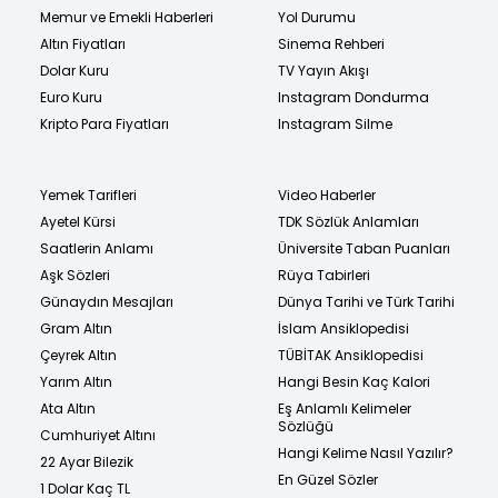
Memur ve Emekli Haberleri
Yol Durumu
Altın Fiyatları
Sinema Rehberi
Dolar Kuru
TV Yayın Akışı
Euro Kuru
Instagram Dondurma
Kripto Para Fiyatları
Instagram Silme
Yemek Tarifleri
Video Haberler
Ayetel Kürsi
TDK Sözlük Anlamları
Saatlerin Anlamı
Üniversite Taban Puanları
Aşk Sözleri
Rüya Tabirleri
Günaydın Mesajları
Dünya Tarihi ve Türk Tarihi
Gram Altın
İslam Ansiklopedisi
Çeyrek Altın
TÜBİTAK Ansiklopedisi
Yarım Altın
Hangi Besin Kaç Kalori
Ata Altın
Eş Anlamlı Kelimeler
Sözlüğü
Cumhuriyet Altını
Hangi Kelime Nasıl Yazılır?
22 Ayar Bilezik
En Güzel Sözler
1 Dolar Kaç TL