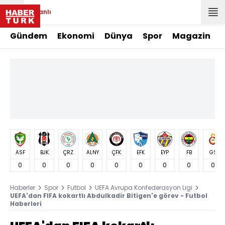
Canlı
Gündem
Ekonomi
Dünya
Spor
Magazin
ASF
BJK
ÇRZ
ALNY
ÇFK
EFK
EYP
FB
GS
0
0
0
0
0
0
0
0
0
Haberler
Spor
Futbol
UEFA Avrupa Konfederasyon Ligi
UEFA'dan FIFA kokartlı Abdulkadir Bitigen'e görev - Futbol
Haberleri