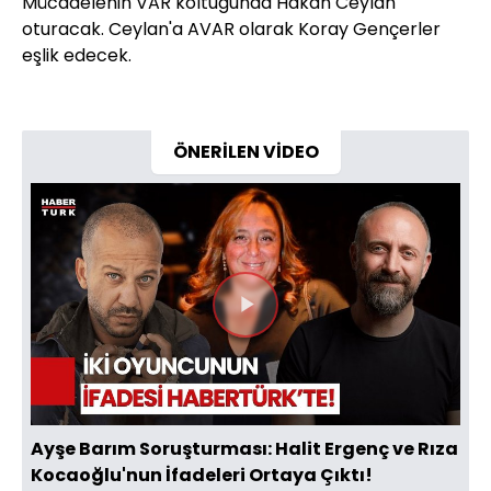
Mücadelenin VAR koltuğunda Hakan Ceylan
oturacak. Ceylan'a AVAR olarak Koray Gençerler
eşlik edecek.
ÖNERİLEN VİDEO
Videoyu
Oynat
Ayşe Barım Soruşturması: Halit Ergenç ve Rıza
Kocaoğlu'nun İfadeleri Ortaya Çıktı!