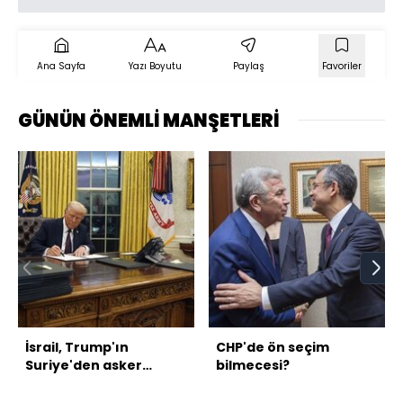
Ana Sayfa
Yazı Boyutu
Paylaş
Favoriler
GÜNÜN ÖNEMLİ MANŞETLERİ
İsrail, Trump'ın
CHP'de ön seçim
Suriye'den asker
bilmecesi?
çekme niyetinden
endişeli