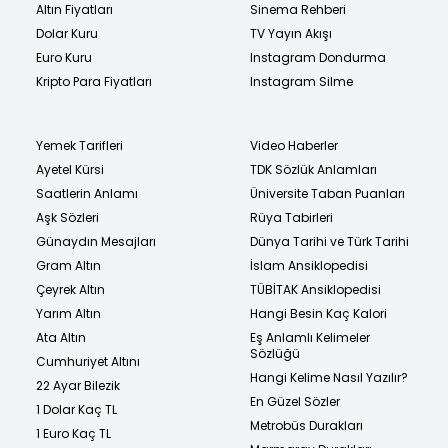
Altın Fiyatları
Sinema Rehberi
Dolar Kuru
TV Yayın Akışı
Euro Kuru
Instagram Dondurma
Kripto Para Fiyatları
Instagram Silme
Yemek Tarifleri
Video Haberler
Ayetel Kürsi
TDK Sözlük Anlamları
Saatlerin Anlamı
Üniversite Taban Puanları
Aşk Sözleri
Rüya Tabirleri
Günaydın Mesajları
Dünya Tarihi ve Türk Tarihi
Gram Altın
İslam Ansiklopedisi
Çeyrek Altın
TÜBİTAK Ansiklopedisi
Yarım Altın
Hangi Besin Kaç Kalori
Ata Altın
Eş Anlamlı Kelimeler
Sözlüğü
Cumhuriyet Altını
Hangi Kelime Nasıl Yazılır?
22 Ayar Bilezik
En Güzel Sözler
1 Dolar Kaç TL
Metrobüs Durakları
1 Euro Kaç TL