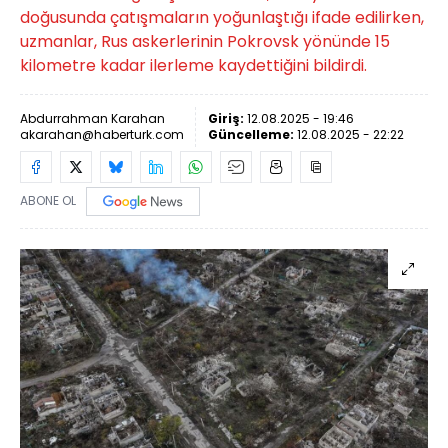
doğusunda çatışmaların yoğunlaştığı ifade edilirken,
uzmanlar, Rus askerlerinin Pokrovsk yönünde 15
kilometre kadar ilerleme kaydettiğini bildirdi.
Abdurrahman Karahan
Giriş:
12.08.2025 - 19:46
akarahan@haberturk.com
Güncelleme:
12.08.2025 - 22:22
ABONE OL