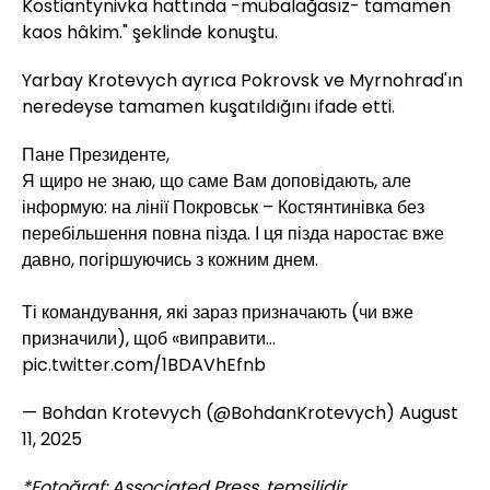
Kostiantynivka hattında -mübalağasız- tamamen
kaos hâkim." şeklinde konuştu.
Yarbay Krotevych ayrıca Pokrovsk ve Myrnohrad'ın
neredeyse tamamen kuşatıldığını ifade etti.
Пане Президенте,
Я щиро не знаю, що саме Вам доповідають, але
інформую: на лінії Покровськ – Костянтинівка без
перебільшення повна пізда. І ця пізда наростає вже
давно, погіршуючись з кожним днем.
Ті командування, які зараз призначають (чи вже
призначили), щоб «виправити…
pic.twitter.com/1BDAVhEfnb
— Bohdan Krotevych (@BohdanKrotevych)
August
11, 2025
*Fotoğraf: Associated Press, temsilidir