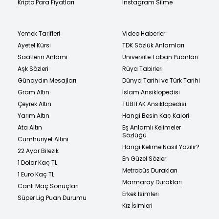
Kripto Para Fiyatları
Instagram Silme
Yemek Tarifleri
Video Haberler
Ayetel Kürsi
TDK Sözlük Anlamları
Saatlerin Anlamı
Üniversite Taban Puanları
Aşk Sözleri
Rüya Tabirleri
Günaydın Mesajları
Dünya Tarihi ve Türk Tarihi
Gram Altın
İslam Ansiklopedisi
Çeyrek Altın
TÜBİTAK Ansiklopedisi
Yarım Altın
Hangi Besin Kaç Kalori
Ata Altın
Eş Anlamlı Kelimeler
Sözlüğü
Cumhuriyet Altını
Hangi Kelime Nasıl Yazılır?
22 Ayar Bilezik
En Güzel Sözler
1 Dolar Kaç TL
Metrobüs Durakları
1 Euro Kaç TL
Marmaray Durakları
Canlı Maç Sonuçları
Erkek İsimleri
Süper Lig Puan Durumu
Kız İsimleri