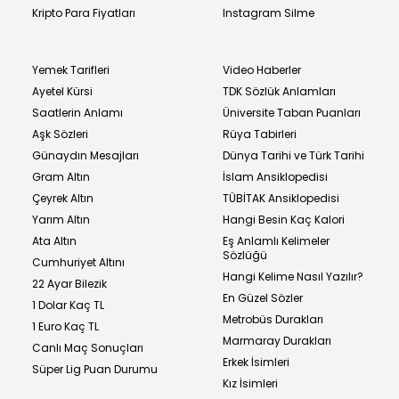
Kripto Para Fiyatları
Instagram Silme
Yemek Tarifleri
Video Haberler
Ayetel Kürsi
TDK Sözlük Anlamları
Saatlerin Anlamı
Üniversite Taban Puanları
Aşk Sözleri
Rüya Tabirleri
Günaydın Mesajları
Dünya Tarihi ve Türk Tarihi
Gram Altın
İslam Ansiklopedisi
Çeyrek Altın
TÜBİTAK Ansiklopedisi
Yarım Altın
Hangi Besin Kaç Kalori
Ata Altın
Eş Anlamlı Kelimeler
Sözlüğü
Cumhuriyet Altını
Hangi Kelime Nasıl Yazılır?
22 Ayar Bilezik
En Güzel Sözler
1 Dolar Kaç TL
Metrobüs Durakları
1 Euro Kaç TL
Marmaray Durakları
Canlı Maç Sonuçları
Erkek İsimleri
Süper Lig Puan Durumu
Kız İsimleri