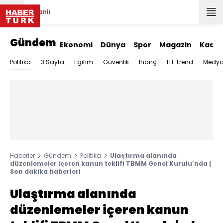
Canlı
Gündem
Ekonomi
Dünya
Spor
Magazin
Kadın
Politika
3.Sayfa
Eğitim
Güvenlik
İnanç
HT Trend
Medy
Haberler
Gündem
Politika
Ulaştırma alanında
düzenlemeler içeren kanun teklifi TBMM Genel Kurulu'nda |
Son dakika haberleri
Ulaştırma alanında
düzenlemeler içeren kanun