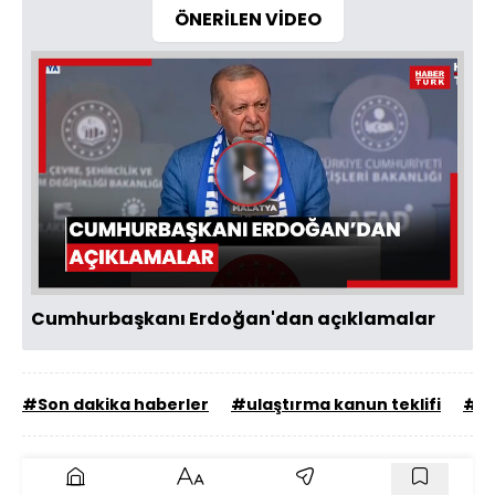
ÖNERİLEN VİDEO
Videoyu
Oynat
Cumhurbaşkanı Erdoğan'dan açıklamalar
#Son dakika haberler
#ulaştırma kanun teklifi
#T