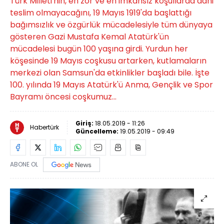
Türk Milleti'nin, en zor ve en imkansız koşullarda dahi
teslim olmayacağını, 19 Mayıs 1919'da başlattığı
bağımsızlık ve özgürlük mücadelesiyle tüm dünyaya
gösteren Gazi Mustafa Kemal Atatürk'ün
mücadelesi bugün 100 yaşına girdi. Yurdun her
köşesinde 19 Mayıs coşkusu artarken, kutlamaların
merkezi olan Samsun'da etkinlikler başladı bile. İşte
100. yılında 19 Mayıs Atatürk'ü Anma, Gençlik ve Spor
Bayramı öncesi coşkumuz...
Giriş:
18.05.2019 - 11:26
Habertürk
Güncelleme:
19.05.2019 - 09:49
ABONE OL