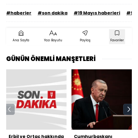
#haberler
#son dakika
#19 Mayıs haberleri
#Sa
Ana Sayfa
Yazı Boyutu
Paylaş
Favoriler
GÜNÜN ÖNEMLİ MANŞETLERİ
Erbil ve Ortaç hakkında
Cumhurbaşkanı