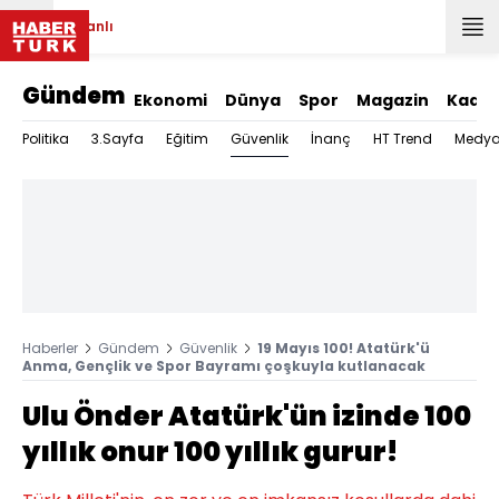
Canlı
Gündem
Ekonomi
Dünya
Spor
Magazin
Kadın
Güvenlik
Politika
3.Sayfa
Eğitim
İnanç
HT Trend
Medy
Haberler
Gündem
Güvenlik
19 Mayıs 100! Atatürk'ü
Anma, Gençlik ve Spor Bayramı çoşkuyla kutlanacak
Ulu Önder Atatürk'ün izinde 100
yıllık onur 100 yıllık gurur!