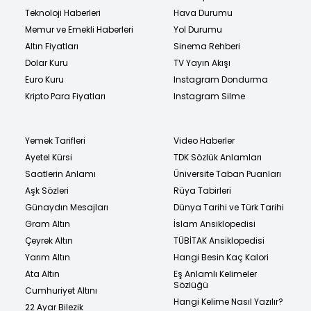
Teknoloji Haberleri
Hava Durumu
Memur ve Emekli Haberleri
Yol Durumu
Altın Fiyatları
Sinema Rehberi
Dolar Kuru
TV Yayın Akışı
Euro Kuru
Instagram Dondurma
Kripto Para Fiyatları
Instagram Silme
Yemek Tarifleri
Video Haberler
Ayetel Kürsi
TDK Sözlük Anlamları
Saatlerin Anlamı
Üniversite Taban Puanları
Aşk Sözleri
Rüya Tabirleri
Günaydın Mesajları
Dünya Tarihi ve Türk Tarihi
Gram Altın
İslam Ansiklopedisi
Çeyrek Altın
TÜBİTAK Ansiklopedisi
Yarım Altın
Hangi Besin Kaç Kalori
Ata Altın
Eş Anlamlı Kelimeler
Sözlüğü
Cumhuriyet Altını
Hangi Kelime Nasıl Yazılır?
22 Ayar Bilezik