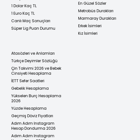
En Güzel Sözler
1 Dolar Kaç TL
Metrobüs Durakları
1 Euro Kaç TL
Marmaray Durakları
Canlı Maç Sonuçları
Erkek İsimleri
Süper Lig Puan Durumu
Kız İsimleri
Atasözleri ve Anlamları
Türkçe Deyimler Sözlüğü
Çin Takvimi 2026 ve Bebek
Cinsiyeti Hesaplama
İETT Sefer Saatleri
Gebelik Hesaplama
Yükselen Burç Hesaplama
2026
Yüzde Hesaplama
Geçmiş Döviz Fiyatları
Adım Adım Instagram
Hesap Dondurma 2026
Adım Adım Instagram