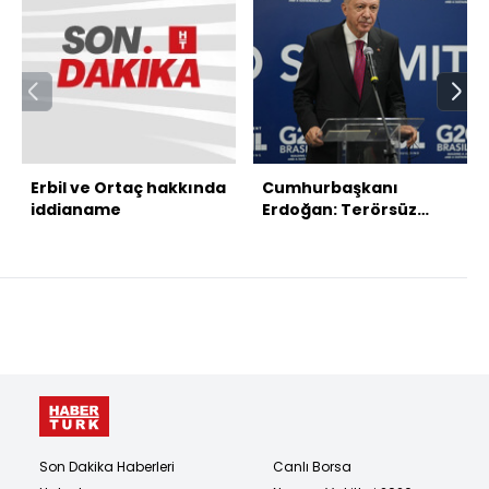
Erbil ve Ortaç hakkında
Cumhurbaşkanı
iddianame
Erdoğan: Terörsüz
Türkiye hedefine az
kaldı
Son Dakika Haberleri
Canlı Borsa