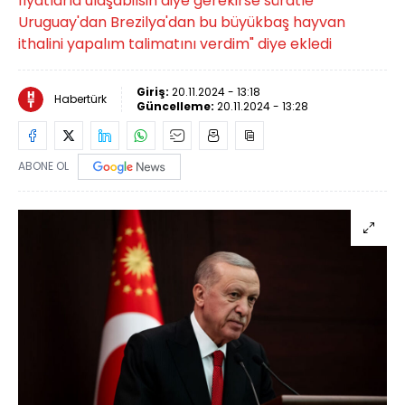
fiyatlarla ulaşabilsin diye gerekirse süratle
Uruguay'dan Brezilya'dan bu büyükbaş hayvan
ithalini yapalım talimatını verdim" diye ekledi
Giriş:
20.11.2024 - 13:18
Habertürk
Güncelleme:
20.11.2024 - 13:28
ABONE OL