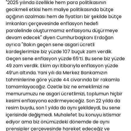
"2025 yılında özellikle hem para politikasının
gecikmeli etkisi hem maliye politikasında bütçe
açığının azalması hem de fiyatları bir şekilde bütçe
imkanları çerçevesinde enflasyon hedefi
paralelinde oluşturmamız enflasyonu düşürmeye
devam edecek" diyen Cumhurbaşkanı Erdoğan
ayrıca "Bakın geçen sene asgari ücretli
kardeşlerimize biz yüzde 107 buçuk zam verdik.
Geçen sene enflasyon yüzde 65’ti. Bu sene biz yüzde
49 zam verdik. Ekim ayı itibarıyla enflasyon yüzde
49’un altında. Yani yılı da Merkez Bankamızın
tahminlerine göre yüzde 44 civarında bir rakamla
tamamlayacağız. Özetle biz ne emeklimizi ne
memurumuzu ne asgari ücretlimizi, toplumun hiçbir
kesimi enflasyona ezdirmeyeceğiz. Son 22 yılda da
resim buydu, son 1 yılda da aynı şekildeydi, bu sene
içerisinde değişmedi. Muhalefet bu konuyu istismar
ediyor ama biz önümüzdeki dönemde de aynı
prensipler çerçevesinde hareket edeceğiz ve