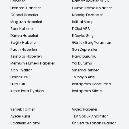
Haberler
Namaz Vakitleri 2026
Ekonomi Haberleri
Cuma Namazı Vakitleri
Güncel Haberler
Nöbetçi Eczaneler
Magazin Haberleri
İstiklal Marşı
Spor Haberleri
E Okul VBS
Dünya Haberleri
E Devlet Giriş
Sağlık Haberleri
Günlük Burç Yorumları
Kadın Haberleri
Son Depremler
Teknoloji Haberleri
Hava Durumu
Memur ve Emekli Haberleri
Yol Durumu
Altın Fiyatları
Sinema Rehberi
Dolar Kuru
TV Yayın Akışı
Euro Kuru
Instagram Dondurma
Kripto Para Fiyatları
Instagram Silme
Yemek Tarifleri
Video Haberler
Ayetel Kürsi
TDK Sözlük Anlamları
Saatlerin Anlamı
Üniversite Taban Puanları