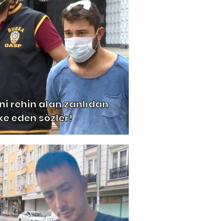
ini rehin alan zanlıdan
ke eden sözler!