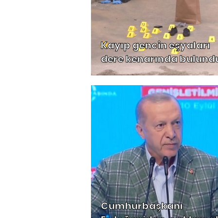
Kayıp gencin eşyaları
dere kenarında bulund
Cumhurbaşkanı