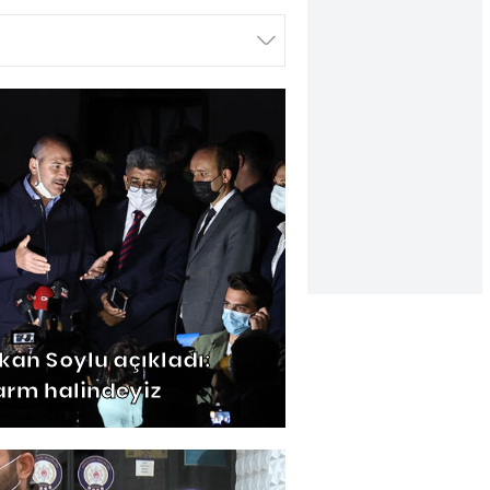
kan Soylu açıkladı:
arm halindeyiz