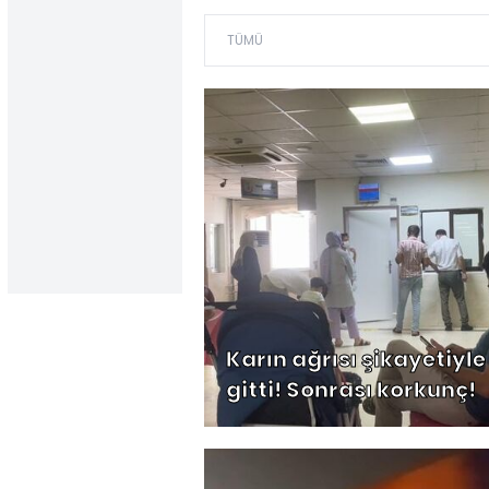
Karın ağrısı şikayetiyle
gitti! Sonrası korkunç!