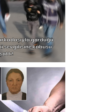
 arkadaşıyla gördüğü
ki sevgilisine kâbusu
şattı!