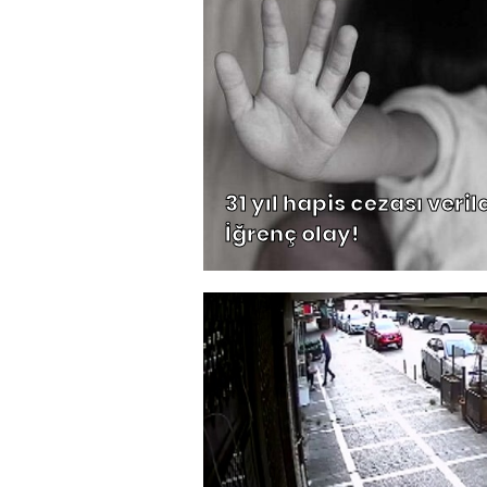
31 yıl hapis cezası verild
İğrenç olay!