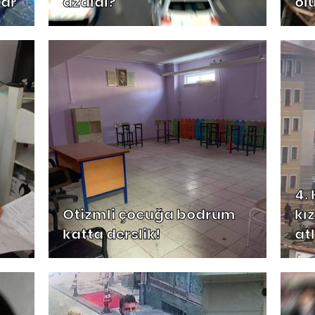
lar
azaldı?
öl
4.
Otizmli çocuğa bodrum
kız
katta derslik!
at