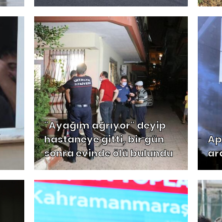
"Ayağım ağrıyor" deyip
hastaneye gitti, bir gün
Ap
!
sonra evinde ölü bulundu
ar