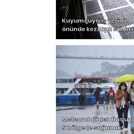
Kuyumcuya iş yerinin
önünde kezzaplı saldırı
Meteoroloji'den flaş uya
5 bölgede sağanak!