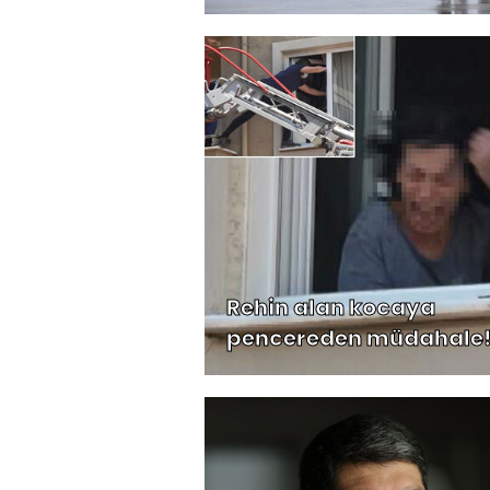
Rehin alan kocaya
pencereden müdahale