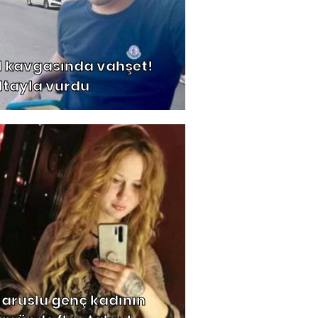
l kavgasında vahşet!
ltayla vurdu
laruslu genç kadının