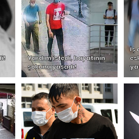
İş
i!
Yardım istedi, hayatının
es
şokunu yaşadı!
ya