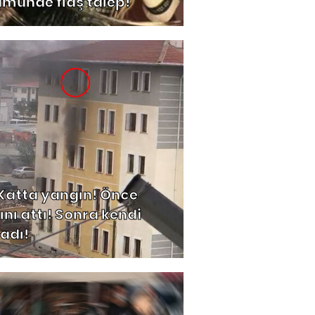
ümünde flaş talep!
 Katta yangın! Önce
ını attı! Sonra kendi
ladı!