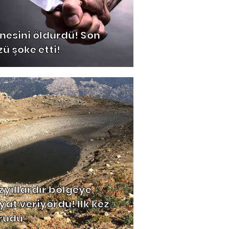
nesini öldürdü! Son
zü şoke etti!
zyıllardır bölgeye
yat veriyordu! İlk kez
rudu