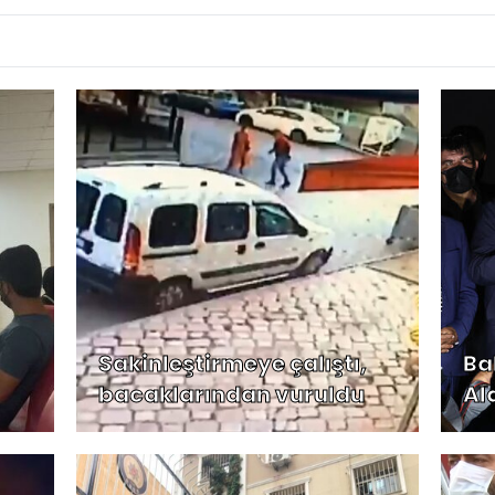
Sakinleştirmeye çalıştı,
Ba
bacaklarından vuruldu
Al