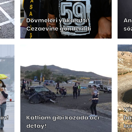
Dövmeleri yakalattı!
An
!
Cezaevine gönderildi
sö
Yü
rı!
Katliam gibi kazada acı
ha
detay!
ku