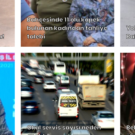
Bahçesinde 11 ölü köpek
bulunan kadından tahliye
Yo
u!
talebi
Ba
Okul servis sayısı neden
Be