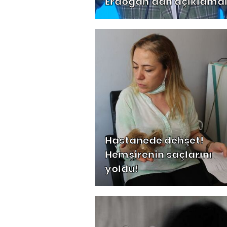
Erdoğan'dan açıklama
Hastanede dehşet!
Hemşirenin saçlarını
yoldu!