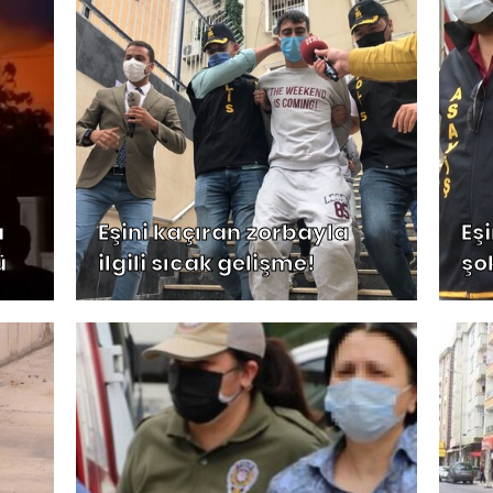
u
Eşini kaçıran zorbayla
Eş
ü
ilgili sıcak gelişme!
şo