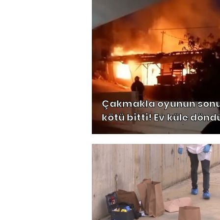
Çakmakla oyunun son
kötü bitti! Ev küle dönd