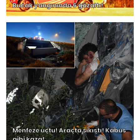
Bucak yangınında 6 gözaltı!
Menfeze uçtu! Araçta sıkıştı! Kâbus
gibi kaza!