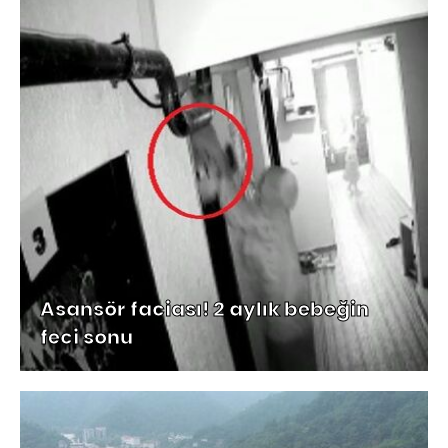
Asansör faciası! 2 aylık bebeğin
feci sonu