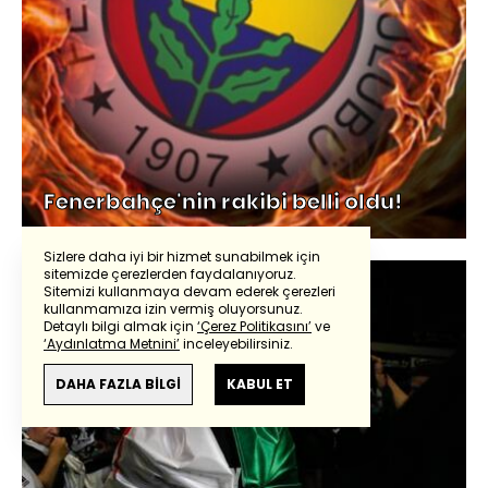
Fenerbahçe'nin rakibi belli oldu!
Sizlere daha iyi bir hizmet sunabilmek için
sitemizde çerezlerden faydalanıyoruz.
Sitemizi kullanmaya devam ederek çerezleri
kullanmamıza izin vermiş oluyorsunuz.
Detaylı bilgi almak için
‘Çerez Politikasını’
ve
‘Aydınlatma Metnini’
inceleyebilirsiniz.
DAHA FAZLA BİLGİ
KABUL ET