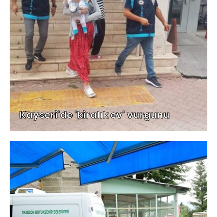
Kayseri'de 'kiralık ev' vurgunu