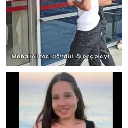
Mahalleli feci dövdü! İğrenç olay!