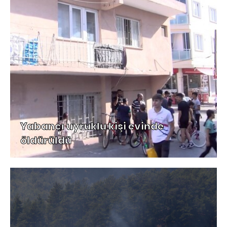
Yabancı uyruklu kişi evinde
öldürüldü