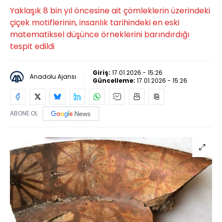
Yaklaşık 8 bin yıl öncesine ait çömleklerin üzerindeki
çiçek motiflerinin, insanlık tarihindeki en eski
matematiksel düşünce örneklerini barındırdığı
tespit edildi
Giriş:
17.01.2026 - 15:26
Anadolu Ajansı
Güncelleme:
17.01.2026 - 15:26
ABONE OL