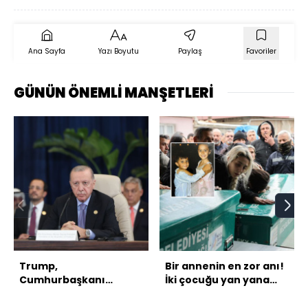
Ana Sayfa
Yazı Boyutu
Paylaş
Favoriler
GÜNÜN ÖNEMLİ MANŞETLERİ
Trump,
Bir annenin en zor anı!
Cumhurbaşkanı
İki çocuğu yan yana
Erdoğan'ı Gazze Barış
defnedildi!
Kurulu'na davet etti