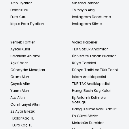
Altın Fiyatları
Sinema Rehberi
Dolar Kuru
TV Yayın Akışı
Euro Kuru
Instagram Dondurma
Kripto Para Fiyatları
Instagram Silme
Yemek Tarifleri
Video Haberler
Ayetel Kürsi
TDK Sözlük Anlamları
Saatlerin Anlamı
Üniversite Taban Puanları
Aşk Sözleri
Rüya Tabirleri
Günaydın Mesajları
Dünya Tarihi ve Türk Tarihi
Gram Altın
İslam Ansiklopedisi
Çeyrek Altın
TÜBİTAK Ansiklopedisi
Yarım Altın
Hangi Besin Kaç Kalori
Ata Altın
Eş Anlamlı Kelimeler
Sözlüğü
Cumhuriyet Altını
Hangi Kelime Nasıl Yazılır?
22 Ayar Bilezik
En Güzel Sözler
1 Dolar Kaç TL
Metrobüs Durakları
1 Euro Kaç TL