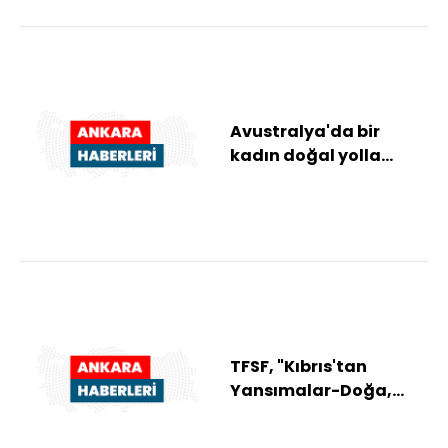
Avustralya'da bir
kadın doğal yolla
gebelik sonucu tek
yumurta dördüzleri d...
TFSF, "Kıbrıs'tan
Yansımalar-Doğa,
İnsan, Kültür, Tarih"
adlı fotoğraf serg...