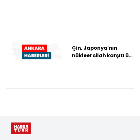
Çin, Japonya'nın
nükleer silah karşıtı üç
ilkesini revize etmesi
olasılığın...