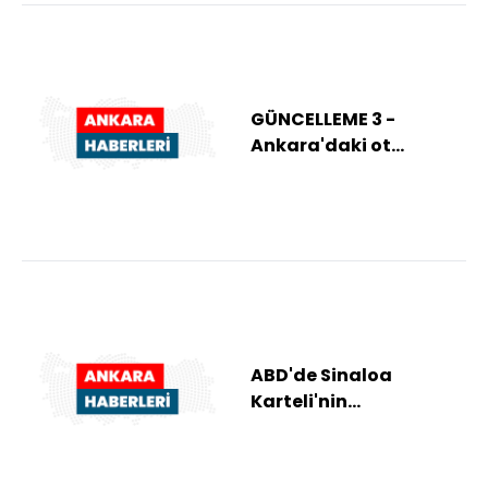
GÜNCELLEME 3 -
Ankara'daki ot
yangınıyla ilgili 1
şüpheli gözaltına
alındı
ABD'de Sinaloa
Karteli'nin
elebaşlarından "El
Mayo"ya müebbet
hapis cezası