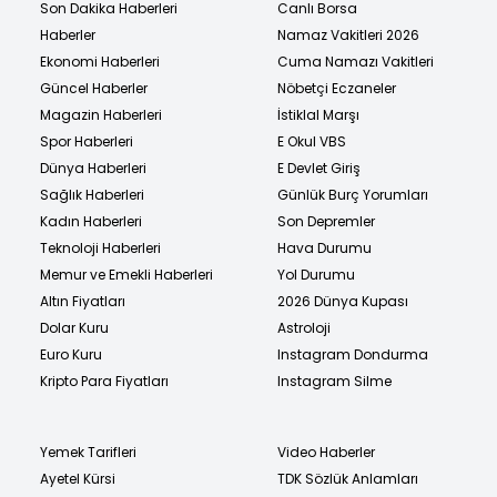
Son Dakika Haberleri
Canlı Borsa
Haberler
Namaz Vakitleri 2026
Ekonomi Haberleri
Cuma Namazı Vakitleri
Güncel Haberler
Nöbetçi Eczaneler
Magazin Haberleri
İstiklal Marşı
Spor Haberleri
E Okul VBS
Dünya Haberleri
E Devlet Giriş
Sağlık Haberleri
Günlük Burç Yorumları
Kadın Haberleri
Son Depremler
Teknoloji Haberleri
Hava Durumu
Memur ve Emekli Haberleri
Yol Durumu
Altın Fiyatları
2026 Dünya Kupası
Dolar Kuru
Astroloji
Euro Kuru
Instagram Dondurma
Kripto Para Fiyatları
Instagram Silme
Yemek Tarifleri
Video Haberler
Ayetel Kürsi
TDK Sözlük Anlamları