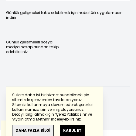
Günlük gelişmeleri takip edebilmek için habertürk uygulamasını
indirin
Günlük gelişmeleri sosyal
medya hesaplarından takip
edebilirsiniz.
Sizlere daha iyi bir hizmet sunabilmek için
sitemizde çerezlerden faydalanıyoruz.
Sitemizi kullanmaya devam ederek çerezleri
Powered by
Translate
kullanmamıza izin vermiş oluyorsunuz.
Detaylı bilgi almak için
‘Çerez Politikasını’
ve
‘Aydınlatma Metnini’
inceleyebilirsiniz.
Bu çeviride
Google Translete
kullanılmıştır.
Anlam ve çeviri hatalarından
haberturk.com
DAHA FAZLA BİLGİ
KABUL ET
sorumlu değildir.