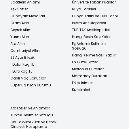
Saatlerin Anlamı
Üniversite Taban Puanları
Aşk Sözleri
Rüya Tabirleri
Günaydın Mesajları
Dünya Tarihi ve Türk Tarihi
Gram Altın
İslam Ansiklopedisi
Çeyrek Altın
TÜBİTAK Ansiklopedisi
Yarım Altın
Hangi Besin Kaç Kalori
Ata Altın
Eş Anlamlı Kelimeler
Sözlüğü
Cumhuriyet Altını
Hangi Kelime Nasıl Yazılır?
22 Ayar Bilezik
En Güzel Sözler
1 Dolar Kaç TL
Metrobüs Durakları
1 Euro Kaç TL
Marmaray Durakları
Canlı Maç Sonuçları
Erkek İsimleri
Süper Lig Puan Durumu
Kız İsimleri
Atasözleri ve Anlamları
Türkçe Deyimler Sözlüğü
Çin Takvimi 2026 ve Bebek
Cinsiyeti Hesaplama