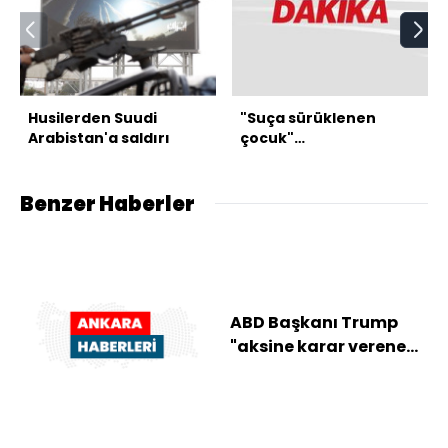
Husilerden Suudi
"Suça sürüklenen
Arabistan'a saldırı
çocuk"
düzenlemesinde 2
madde kabul edildi
Benzer Haberler
ABD Başkanı Trump
"aksine karar verene
kadar" İran'a yönelik
saldırıların s...