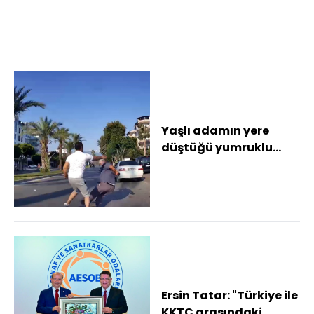
Sporlarıyla Kültür
Birliği"...
Yaşlı adamın yere
düştüğü yumruklu
trafik kavgasının yeni
görüntüleri ortay...
Ersin Tatar: "Türkiye ile
KKTC arasındaki