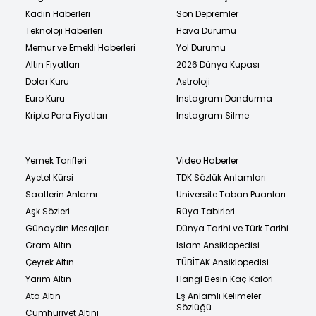
Kadın Haberleri
Son Depremler
Teknoloji Haberleri
Hava Durumu
Memur ve Emekli Haberleri
Yol Durumu
Altın Fiyatları
2026 Dünya Kupası
Dolar Kuru
Astroloji
Euro Kuru
Instagram Dondurma
Kripto Para Fiyatları
Instagram Silme
Yemek Tarifleri
Video Haberler
Ayetel Kürsi
TDK Sözlük Anlamları
Saatlerin Anlamı
Üniversite Taban Puanları
Aşk Sözleri
Rüya Tabirleri
Günaydın Mesajları
Dünya Tarihi ve Türk Tarihi
Gram Altın
İslam Ansiklopedisi
Çeyrek Altın
TÜBİTAK Ansiklopedisi
Yarım Altın
Hangi Besin Kaç Kalori
Ata Altın
Eş Anlamlı Kelimeler
Sözlüğü
Cumhuriyet Altını