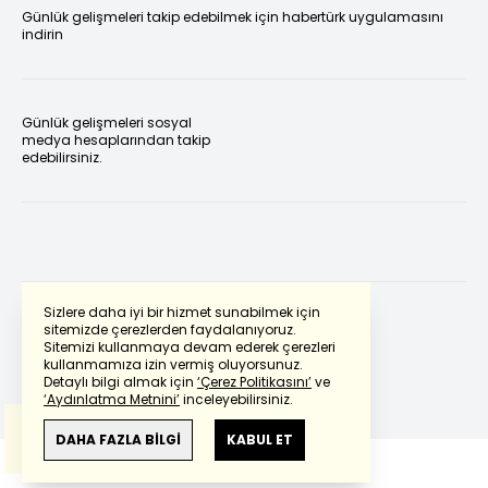
Günlük gelişmeleri takip edebilmek için habertürk uygulamasını
indirin
Günlük gelişmeleri sosyal
medya hesaplarından takip
edebilirsiniz.
Sizlere daha iyi bir hizmet sunabilmek için
sitemizde çerezlerden faydalanıyoruz.
Sitemizi kullanmaya devam ederek çerezleri
Powered by
Translate
kullanmamıza izin vermiş oluyorsunuz.
Detaylı bilgi almak için
‘Çerez Politikasını’
ve
‘Aydınlatma Metnini’
inceleyebilirsiniz.
Bu çeviride
Google Translete
kullanılmıştır.
Anlam ve çeviri hatalarından
haberturk.com
DAHA FAZLA BİLGİ
KABUL ET
sorumlu değildir.