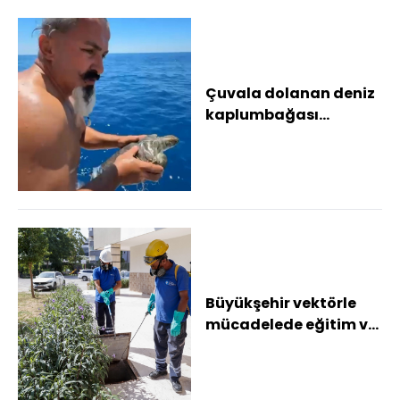
Çuvala dolanan deniz
kaplumbağası
kurtarıldı
Büyükşehir vektörle
mücadelede eğitim ve
saha çalışmalarını
sürdürüyor