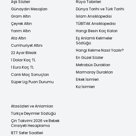
Aşk Sözleri
Rüya Tabirleri
Günaydın Mesajları
Dünya Tarihi ve Türk Tarihi
Gram Altın
İslam Ansiklopedisi
Çeyrek Altın
TÜBİTAK Ansiklopedisi
Yarım Altın
Hangi Besin Kaç Kalori
Ata Altın
Eş Anlamlı Kelimeler
Sözlüğü
Cumhuriyet Altını
Hangi Kelime Nasıl Yazılır?
22 Ayar Bilezik
En Güzel Sözler
1 Dolar Kaç TL
Metrobüs Durakları
1 Euro Kaç TL
Marmaray Durakları
Canlı Maç Sonuçları
Erkek İsimleri
Süper Lig Puan Durumu
Kız İsimleri
Atasözleri ve Anlamları
Türkçe Deyimler Sözlüğü
Çin Takvimi 2026 ve Bebek
Cinsiyeti Hesaplama
İETT Sefer Saatleri