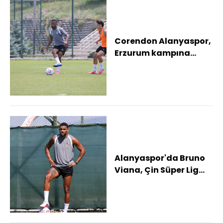
Corendon Alanyaspor,
Erzurum kampına
başladı
Alanyaspor'da Bruno
Viana, Çin Süper Lig
ekibi Qingdao West
Coast'a kiralan...