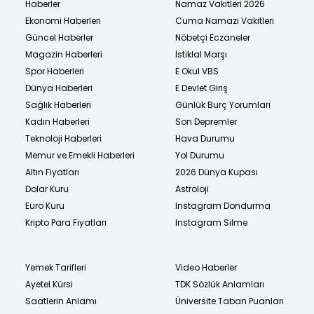
Haberler
Namaz Vakitleri 2026
Ekonomi Haberleri
Cuma Namazı Vakitleri
Güncel Haberler
Nöbetçi Eczaneler
Magazin Haberleri
İstiklal Marşı
Spor Haberleri
E Okul VBS
Dünya Haberleri
E Devlet Giriş
Sağlık Haberleri
Günlük Burç Yorumları
Kadın Haberleri
Son Depremler
Teknoloji Haberleri
Hava Durumu
Memur ve Emekli Haberleri
Yol Durumu
Altın Fiyatları
2026 Dünya Kupası
Dolar Kuru
Astroloji
Euro Kuru
Instagram Dondurma
Kripto Para Fiyatları
Instagram Silme
Yemek Tarifleri
Video Haberler
Ayetel Kürsi
TDK Sözlük Anlamları
Saatlerin Anlamı
Üniversite Taban Puanları