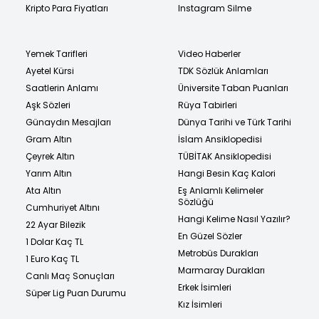
Kripto Para Fiyatları
Instagram Silme
Yemek Tarifleri
Video Haberler
Ayetel Kürsi
TDK Sözlük Anlamları
Saatlerin Anlamı
Üniversite Taban Puanları
Aşk Sözleri
Rüya Tabirleri
Günaydın Mesajları
Dünya Tarihi ve Türk Tarihi
Gram Altın
İslam Ansiklopedisi
Çeyrek Altın
TÜBİTAK Ansiklopedisi
Yarım Altın
Hangi Besin Kaç Kalori
Ata Altın
Eş Anlamlı Kelimeler
Sözlüğü
Cumhuriyet Altını
Hangi Kelime Nasıl Yazılır?
22 Ayar Bilezik
En Güzel Sözler
1 Dolar Kaç TL
Metrobüs Durakları
1 Euro Kaç TL
Marmaray Durakları
Canlı Maç Sonuçları
Erkek İsimleri
Süper Lig Puan Durumu
Kız İsimleri