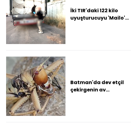
İki TIR'daki 122 kilo
uyuşturucuyu 'Mailo'
buldu; 2 tutuklama
Batman'da dev etçil
çekirgenin av
mücadelesi saniye
saniye görüntülendi