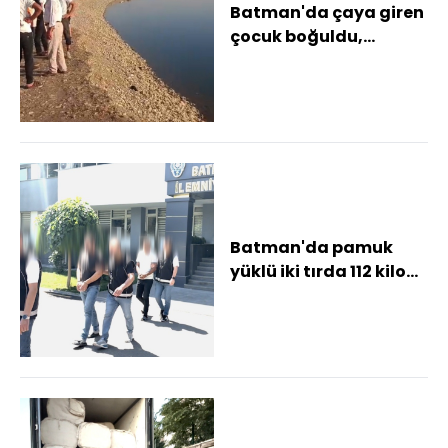
Batman'da çaya giren
çocuk boğuldu,
babasını ekipler
kurtardı
Batman'da pamuk
yüklü iki tırda 112 kilo
esrar ele geçirildi