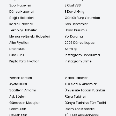
Spor Haberleri
E Okul VBS
Dünya Haberleri
E Devlet Giriş
Sağlık Haberleri
Günlük Burç Yorumları
Kadın Haberleri
Son Depremler
Teknoloji Haberleri
Hava Durumu
Memur ve Emekli Haberleri
Yol Durumu
Altın Fiyatları
2026 Dünya Kupası
Dolar Kuru
Astroloji
Euro Kuru
Instagram Dondurma
Kripto Para Fiyatları
Instagram Silme
Yemek Tarifleri
Video Haberler
Ayetel Kürsi
TDK Sözlük Anlamları
Saatlerin Anlamı
Üniversite Taban Puanları
Aşk Sözleri
Rüya Tabirleri
Günaydın Mesajları
Dünya Tarihi ve Türk Tarihi
Gram Altın
İslam Ansiklopedisi
Çeyrek Altın
TÜBİTAK Ansiklopedisi