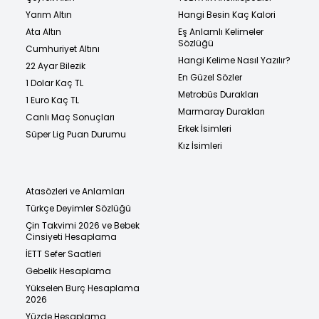
Yarım Altın
Hangi Besin Kaç Kalori
Ata Altın
Eş Anlamlı Kelimeler
Sözlüğü
Cumhuriyet Altını
Hangi Kelime Nasıl Yazılır?
22 Ayar Bilezik
En Güzel Sözler
1 Dolar Kaç TL
Metrobüs Durakları
1 Euro Kaç TL
Marmaray Durakları
Canlı Maç Sonuçları
Erkek İsimleri
Süper Lig Puan Durumu
Kız İsimleri
Atasözleri ve Anlamları
Türkçe Deyimler Sözlüğü
Çin Takvimi 2026 ve Bebek
Cinsiyeti Hesaplama
İETT Sefer Saatleri
Gebelik Hesaplama
Yükselen Burç Hesaplama
2026
Yüzde Hesaplama