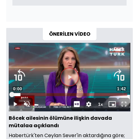
ÖNERİLEN VİDEO
Süre
0:00
Toplam
1:42
Yüklendi
:
7.57%
Süre
1x
Duraklat
Sesi
Oynatma
Mini
Tam
Aç
Hızı
oynatıcı
Ekran
Böcek ailesinin ölümüne ilişkin davada
mütalaa açıklandı
Habertürk'ten Ceylan Sever'in aktardığına göre;