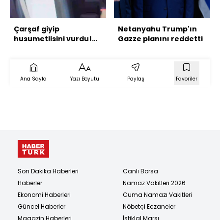
Çarşaf giyip
Netanyahu Trump'ın
husumetlisini vurdu!
Gazze planını reddetti
Takside kelepçe!
Ana Sayfa
Yazı Boyutu
Paylaş
Favoriler
Son Dakika Haberleri
Canlı Borsa
Haberler
Namaz Vakitleri 2026
Ekonomi Haberleri
Cuma Namazı Vakitleri
Güncel Haberler
Nöbetçi Eczaneler
Magazin Haberleri
İstiklal Marşı