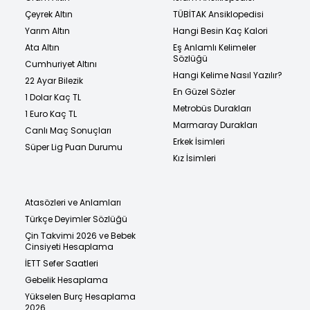
Çeyrek Altın
TÜBİTAK Ansiklopedisi
Yarım Altın
Hangi Besin Kaç Kalori
Ata Altın
Eş Anlamlı Kelimeler
Sözlüğü
Cumhuriyet Altını
Hangi Kelime Nasıl Yazılır?
22 Ayar Bilezik
En Güzel Sözler
1 Dolar Kaç TL
Metrobüs Durakları
1 Euro Kaç TL
Marmaray Durakları
Canlı Maç Sonuçları
Erkek İsimleri
Süper Lig Puan Durumu
Kız İsimleri
Atasözleri ve Anlamları
Türkçe Deyimler Sözlüğü
Çin Takvimi 2026 ve Bebek
Cinsiyeti Hesaplama
İETT Sefer Saatleri
Gebelik Hesaplama
Yükselen Burç Hesaplama
2026