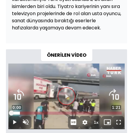
isimlerden biri oldu. Tiyatro kariyerinin yanı sıra
televizyon projelerinde de rol alan usta oyuncu,
sanat dünyasında bıraktığı eserlerle
hafızalarda yaşamaya devam edecek.
ÖNERİLEN VİDEO
Süre
0:00
Toplam
1:21
Yüklendi
:
7.67%
Süre
1x
Duraklat
Sesi
Oynatma
Mini
Tam
Aç
Hızı
oynatıcı
Ekran