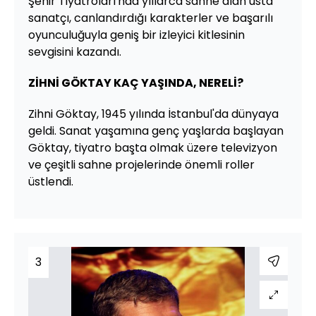
Şehir Tiyatroları'nda yıllarca sahne alan usta
sanatçı, canlandırdığı karakterler ve başarılı
oyunculuğuyla geniş bir izleyici kitlesinin
sevgisini kazandı.
ZİHNİ GÖKTAY KAÇ YAŞINDA, NERELİ?
Zihni Göktay, 1945 yılında İstanbul'da dünyaya
geldi. Sanat yaşamına genç yaşlarda başlayan
Göktay, tiyatro başta olmak üzere televizyon
ve çeşitli sahne projelerinde önemli roller
üstlendi.
3