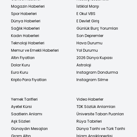
Magazin Haberleri
İstiklal Marşı
Spor Haberleri
E Okul VBS
Dünya Haberleri
E Devlet Giriş
Sağlık Haberleri
Günlük Burç Yorumları
Kadın Haberleri
Son Depremler
Teknoloji Haberleri
Hava Durumu
Memur ve Emekli Haberleri
Yol Durumu
Altın Fiyatları
2026 Dünya Kupası
Dolar Kuru
Astroloji
Euro Kuru
Instagram Dondurma
Kripto Para Fiyatları
Instagram Silme
Yemek Tarifleri
Video Haberler
Ayetel Kürsi
TDK Sözlük Anlamları
Saatlerin Anlamı
Üniversite Taban Puanları
Aşk Sözleri
Rüya Tabirleri
Günaydın Mesajları
Dünya Tarihi ve Türk Tarihi
Gram Altın
İslam Ansiklopedisi