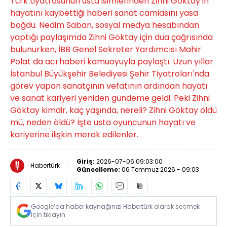
Türk tiyatrosunun usta isimlerinden Zihni Göktay'ın
hayatını kaybettiği haberi sanat camiasını yasa
boğdu. Nedim Saban, sosyal medya hesabından
yaptığı paylaşımda Zihni Göktay için dua çağrısında
bulunurken, İBB Genel Sekreter Yardımcısı Mahir
Polat da acı haberi kamuoyuyla paylaştı. Uzun yıllar
İstanbul Büyükşehir Belediyesi Şehir Tiyatroları'nda
görev yapan sanatçının vefatının ardından hayatı
ve sanat kariyeri yeniden gündeme geldi. Peki Zihni
Göktay kimdir, kaç yaşında, nereli? Zihni Göktay öldü
mü, neden öldü? İşte usta oyuncunun hayatı ve
kariyerine ilişkin merak edilenler.
Giriş:
2026-07-06 09:03:00
Habertürk
Güncelleme:
06 Temmuz 2026 - 09:03
Google’da haber kaynağınızı Habertürk olarak seçmek
için tıklayın