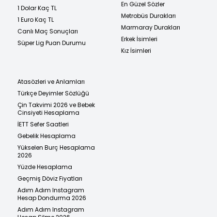
En Güzel Sözler
1 Dolar Kaç TL
Metrobüs Durakları
1 Euro Kaç TL
Marmaray Durakları
Canlı Maç Sonuçları
Erkek İsimleri
Süper Lig Puan Durumu
Kız İsimleri
Atasözleri ve Anlamları
Türkçe Deyimler Sözlüğü
Çin Takvimi 2026 ve Bebek
Cinsiyeti Hesaplama
İETT Sefer Saatleri
Gebelik Hesaplama
Yükselen Burç Hesaplama
2026
Yüzde Hesaplama
Geçmiş Döviz Fiyatları
Adım Adım Instagram
Hesap Dondurma 2026
Adım Adım Instagram