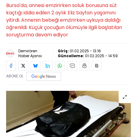
Bursa'da, annesi emzirirken soluk borusuna süt
kaçtığı iddia edilen 2 aylık Eliz Sayfan yaşamını
yitirdi. Annenin bebeği emzirirken uykuya daldığı
öğrenildi. Küçük çocuğun ölümüyle ilgili başlatılan
soruşturma devam ediyor
Demirören
Giriş:
01.02.2025 - 13:16
Haber Ajansı
Güncelleme:
01.02.2025 - 14:59
ABONE OL