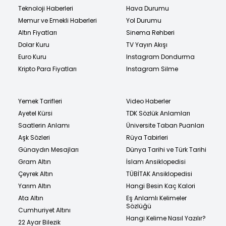
Teknoloji Haberleri
Hava Durumu
Memur ve Emekli Haberleri
Yol Durumu
Altın Fiyatları
Sinema Rehberi
Dolar Kuru
TV Yayın Akışı
Euro Kuru
Instagram Dondurma
Kripto Para Fiyatları
Instagram Silme
Yemek Tarifleri
Video Haberler
Ayetel Kürsi
TDK Sözlük Anlamları
Saatlerin Anlamı
Üniversite Taban Puanları
Aşk Sözleri
Rüya Tabirleri
Günaydın Mesajları
Dünya Tarihi ve Türk Tarihi
Gram Altın
İslam Ansiklopedisi
Çeyrek Altın
TÜBİTAK Ansiklopedisi
Yarım Altın
Hangi Besin Kaç Kalori
Ata Altın
Eş Anlamlı Kelimeler
Sözlüğü
Cumhuriyet Altını
Hangi Kelime Nasıl Yazılır?
22 Ayar Bilezik