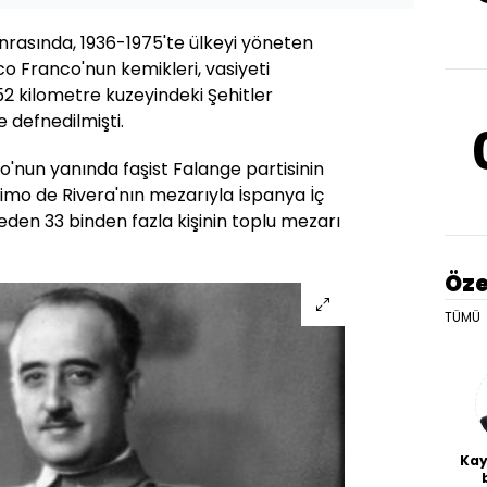
nrasında, 1936-1975'te ülkeyi yöneten
o Franco'nun kemikleri, vasiyeti
2 kilometre kuzeyindeki Şehitler
e defnedilmişti.
co'nun yanında faşist Falange partisinin
imo de Rivera'nın mezarıyla İspanya İç
den 33 binden fazla kişinin toplu mezarı
Öze
TÜMÜ
Kay