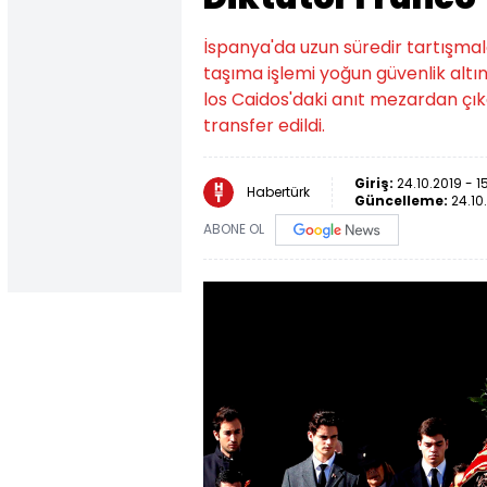
İspanya'da uzun süredir tartışma
taşıma işlemi yoğun güvenlik altın
los Caidos'daki anıt mezardan çık
transfer edildi.
Giriş:
24.10.2019 - 1
Habertürk
Güncelleme:
24.10
ABONE OL