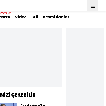
astro
Video
Stil
Resmi İlanlar
İNİZİ ÇEKEBİLİR
"Erdoğan'la