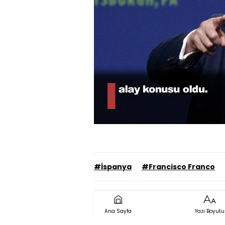
Yüklendi
:
54.10%
Sesi
Aç
#İspanya
#Francisco Franco
Ana Sayfa
Yazı Boyutu