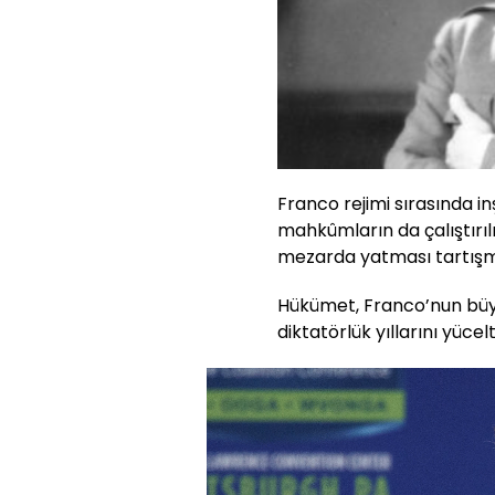
Franco rejimi sırasında i
mahkûmların da çalıştırı
mezarda yatması tartışma
Hükümet, Franco’nun büy
diktatörlük yıllarını yücel