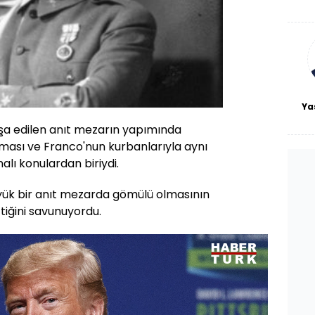
De
haf
a
bl
Ya
nşa edilen anıt mezarın yapımında
lması ve Franco'nun kurbanlarıyla aynı
lı konulardan biriydi.
ük bir anıt mezarda gömülü olmasının
ttiğini savunuyordu.