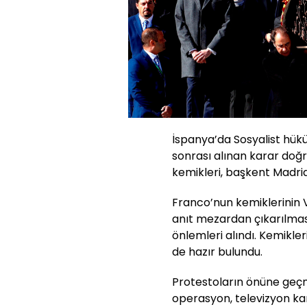
İspanya’da Sosyalist hü
sonrası alınan karar doğ
kemikleri, başkent Madrid
Franco’nun kemiklerinin Va
anıt mezardan çıkarılmas
önlemleri alındı. Kemikler
de hazır bulundu.
Protestoların önüne geçm
operasyon, televizyon kan