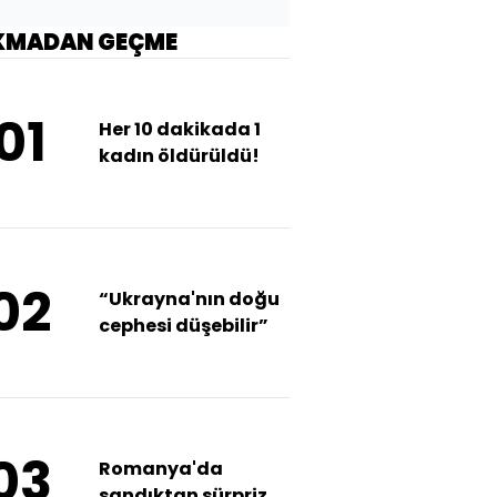
KMADAN GEÇME
01
Her 10 dakikada 1
kadın öldürüldü!
02
“Ukrayna'nın doğu
cephesi düşebilir”
03
Romanya'da
sandıktan sürpriz