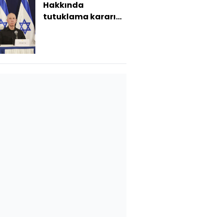
Hakkında
tutuklama kararı
olan İsrailli bakan
ABD'ye gidecek