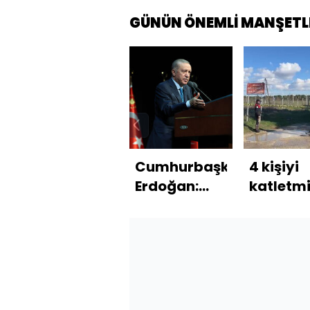
GÜNÜN ÖNEMLİ MANŞETL
Cumhurbaşkanı
4 kişiyi
Erdoğan:
katletmi
Sözleşme
Eşini,
değil,
çocuğun
kanunlar
kayınval
yaşatır
de
öldürmü