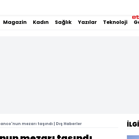
Magazin
Kadın
Sağlık
Yazılar
Teknoloji
G
İLG
ranco'nun mezarı taşındı | Dış Haberler
'nun mezarı taşındı