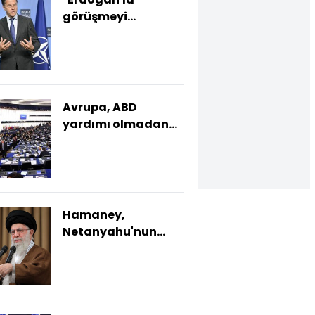
görüşmeyi
sabırsızlıkla
bekliyorum"
Avrupa, ABD
yardımı olmadan
kendini savunabilir
mi?
Hamaney,
Netanyahu'nun
idamını talep etti