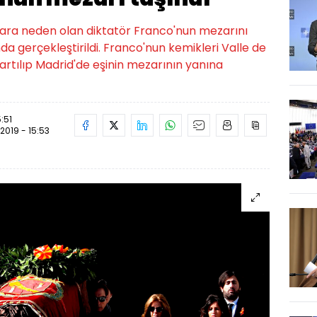
lara neden olan diktatör Franco'nun mezarını
da gerçekleştirildi. Franco'nun kemikleri Valle de
artılıp Madrid'de eşinin mezarının yanına
5:51
.2019 - 15:53