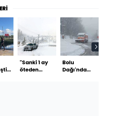
ERİ
"Sanki 1 ay
Bolu
"Art
şti!
öteden
Dağı'nda
düş
gidiyoruz!"
kar kalınlığı
u,
bir metreye
idesini
ulaştı
ş!