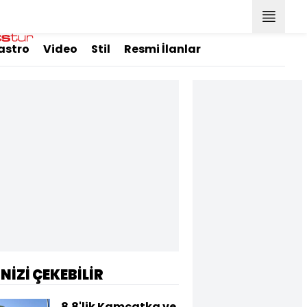
astro
Video
Stil
Resmi İlanlar
İNİZİ ÇEKEBİLİR
8.8'lik Kamçatka ve