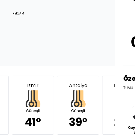
REKLAM
Öze
İzmir
Antalya
Trabzon
TÜMÜ
Güneşli
Güneşli
Güneşli
41°
39°
29°
Kay