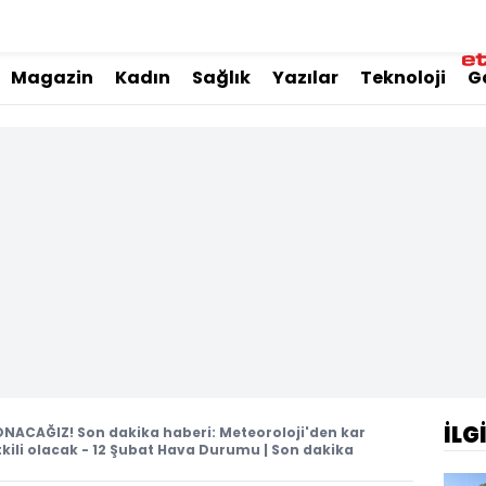
Magazin
Kadın
Sağlık
Yazılar
Teknoloji
G
İLG
NACAĞIZ! Son dakika haberi: Meteoroloji'den kar
tkili olacak - 12 Şubat Hava Durumu | Son dakika