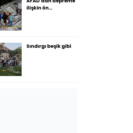
AFAD'dan depreme
ilişkin ön
değerlendirme
raporu
Sındırgı beşik gibi