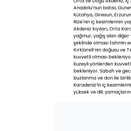
Orta ve Doğu Akdeniz, İç
Anadolu’nun batısı, Güney
Kütahya, Giresun, Erzurum
Rize'nin iç kesimlerinin ya
Akdeniz kıyıları, Orta Kar
yağmur, yağış alan diğer 
şeklinde olması tahmin edi
Kırklareli’nin doğusu ve 
kuvvetli olması bekleniyo
kuzeyli yönlerden kuvvet
bekleniyor. Sabah ve gec
buzlanma ve don ile birli
Karadeniz’in iç kesimleri
yüksek ve dik yamaçların