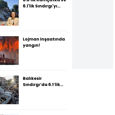
6.1'lik Sındırgı'yı
uzmanları
karşılaştırdı!
Lojman inşaatında
yangın!
Balıkesir
Sındırgı’da 6.1’lik
deprem! Son durum