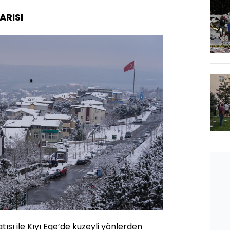
ARISI
ısı ile Kıyı Ege’de kuzeyli yönlerden