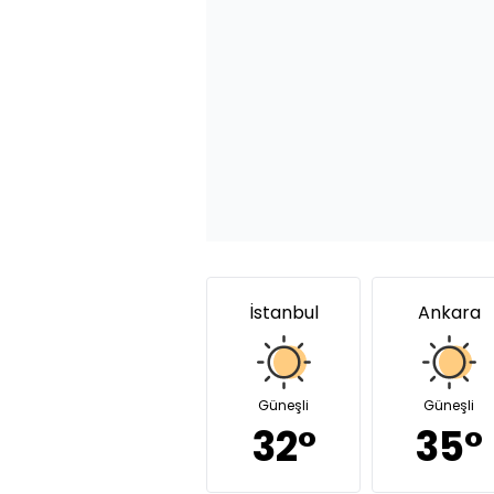
İstanbul
Ankara
Güneşli
Güneşli
32°
35°