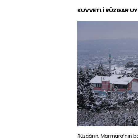
KUVVETLİ RÜZGAR UY
Rüzgârın, Marmara’nın bat