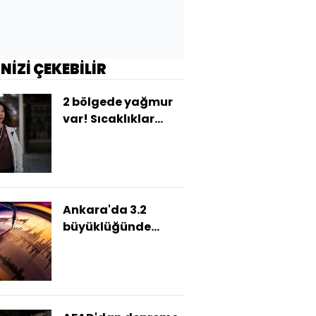
İNİZİ ÇEKEBİLİR
2 bölgede yağmur
var! Sıcaklıklar
mevsim normali
üzerinde
Ankara'da 3.2
büyüklüğünde
deprem