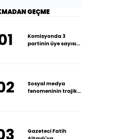
KMADAN GEÇME
01
Komisyonda 3
partinin üye sayısı
arttı
02
Sosyal medya
fenomeninin trajik
sonu!
03
Gazeteci Fatih
Altaylı'ya