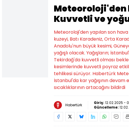
Meteoroloji'den 
Kuvvetli ve yoğu
Meteoroloji'den yapılan son hava
kuzeyi, Batı Karadeniz, Orta Karad
Anadolu'nun büyük kesimi, Güney
yağışlı olacak. Yağışların; İstanbul
Tekirdağ'da kuvvetli olması bekle
kesimlerinde kuvvetli poyraz etki
tehlikesi sürüyor. Habertürk Mete
İstanbul'da kar yağışının devam 
sıcaklıklarının artacağını bildirdi
Giriş:
12.02.2025 - 
Habertürk
Güncelleme:
12.02