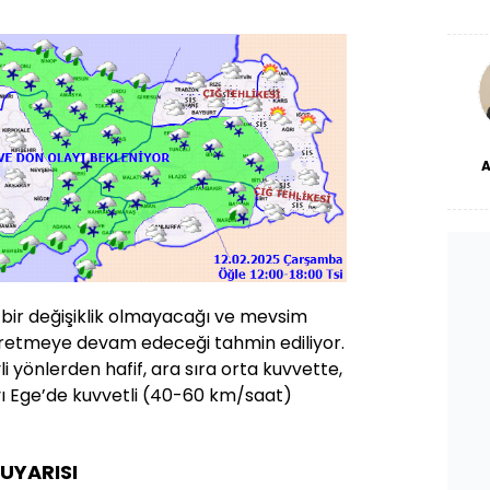
De
haf
a
bl
dü
 bir değişiklik olmayacağı ve mevsim
yretmeye devam edeceği tahmin ediliyor.
li yönlerden hafif, ara sıra orta kuvvette,
yı Ege’de kuvvetli (40-60 km/saat)
 UYARISI