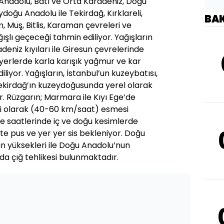
 Anadolu, Batı ve Orta Karadeniz, Doğu
doğu Anadolu ile Tekirdağ, Kırklareli,
BA
, Muş, Bitlis, Karaman çevreleri ve
ğışlı geçeceği tahmin ediliyor. Yağışların
adeniz kıyıları ile Giresun çevrelerinde
yerlerde karla karışık yağmur ve kar
liyor. Yağışların, İstanbul’un kuzeybatısı,
Tekirdağ’ın kuzeydoğusunda yerel olarak
r. Rüzgarın; Marmara ile Kıyı Ege’de
li olarak (40-60 km/saat) esmesi
e saatlerinde iç ve doğu kesimlerde
kte pus ve yer yer sis bekleniyor. Doğu
nin yüksekleri ile Doğu Anadolu’nun
da çığ tehlikesi bulunmaktadır.